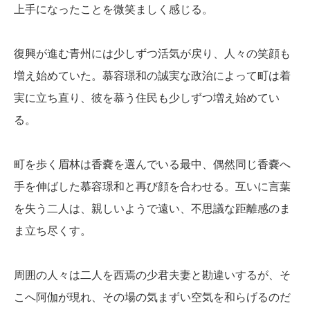
上手になったことを微笑ましく感じる。
復興が進む青州には少しずつ活気が戻り、人々の笑顔も
増え始めていた。慕容璟和の誠実な政治によって町は着
実に立ち直り、彼を慕う住民も少しずつ増え始めてい
る。
町を歩く眉林は香嚢を選んでいる最中、偶然同じ香嚢へ
手を伸ばした慕容璟和と再び顔を合わせる。互いに言葉
を失う二人は、親しいようで遠い、不思議な距離感のま
ま立ち尽くす。
周囲の人々は二人を西焉の少君夫妻と勘違いするが、そ
こへ阿伽が現れ、その場の気まずい空気を和らげるのだ