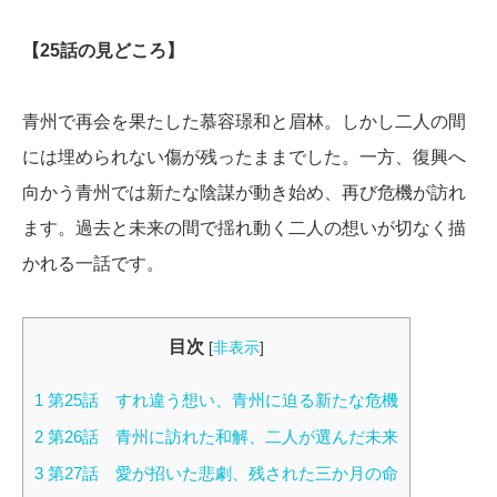
【25話の見どころ】
青州で再会を果たした慕容璟和と眉林。しかし二人の間
には埋められない傷が残ったままでした。一方、復興へ
向かう青州では新たな陰謀が動き始め、再び危機が訪れ
ます。過去と未来の間で揺れ動く二人の想いが切なく描
かれる一話です。
目次
[
非表示
]
1
第25話 すれ違う想い、青州に迫る新たな危機
2
第26話 青州に訪れた和解、二人が選んだ未来
3
第27話 愛が招いた悲劇、残された三か月の命