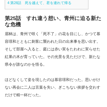
4
第28話 死を越えて、君を連れて帰る
第25話 すれ違う想い、青州に迫る新た
な危機
眉林は、青州で咲く「死不了」の花を目にし、かつて慕
容璟和とともに刺客に襲われた日の出来事を思い出す。
そして部屋へ入ると、庭には赤い実をたわわに実らせた
紅果の木が育っていた。その光景を見ただけで、新たな
県令が誰なのかを悟る。
ほどなくして姿を現したのは慕容璟和だった。思いがけ
ない再会に二人は言葉を失い、ぎこちない挨拶を交わす
だけで精一杯だった。