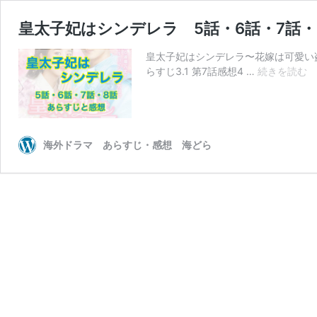
皇太子妃はシンデレラ 5話・6話・7話
皇太子妃はシンデレラ〜花嫁は可愛い盗賊!?
皇
らすじ3.1 第7話感想4 …
続きを読む
太
子
妃
は
シ
海外ドラマ あらすじ・感想 海どら
ン
デ
レ
5
話
6
話
7
話
8