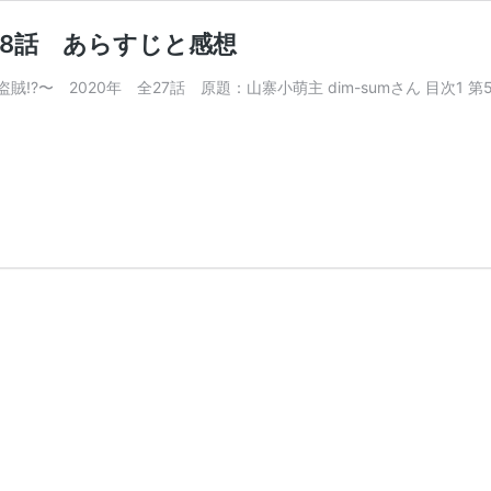
・8話 あらすじと感想
〜 2020年 全27話 原題：山寨小萌主 dim-sumさん 目次1 第5話
ラ
・
・
・