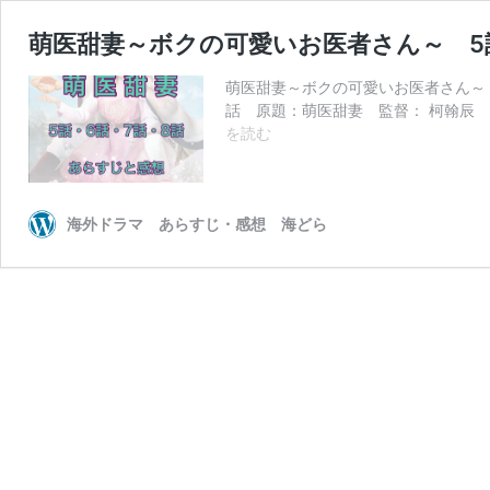
萌医甜妻～ボクの可愛いお医者さん～ 5
萌医甜妻～ボクの可愛いお医者さん～ 
話 原題：萌医甜妻 監督： 柯翰辰 
萌
を読む
医
甜
妻
～
海外ドラマ あらすじ・感想 海どら
ボ
ク
の
可
愛
い
お
医
者
さ
ん