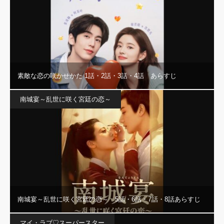
素敵な恋の咲かせかた 1話・2話・3話・4話 あらすじ
南城宴～乱世に咲く宮廷の恋～
南城宴～乱世に咲く宮廷の恋～ 5話・6話・7話・8話あらすじ
マイ・ラブ♡スーパースター