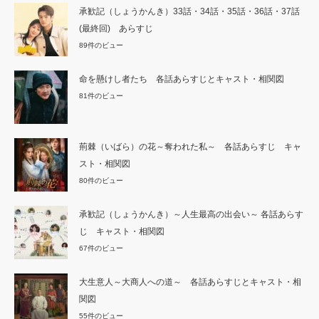
承歓記（しょうかんき）33話・34話・35話・36話・37話
(最終回) あらすじ
89件のビュー
命を懸けし者たち 各話あらすじとキャスト・相関図
81件のビュー
荊棘（いばら）の花～奪われた私～ 各話あらすじ キャ
スト・相関図
80件のビュー
承歓記（しょうかんき）～人生最高の出会い～ 各話あらす
じ キャスト・相関図
67件のビュー
大生意人～大商人への道～ 各話あらすじとキャスト・相
関図
55件のビュー