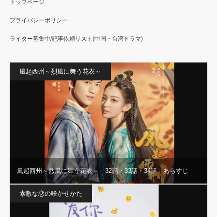
トップページ
プライバシーポリシー
ライター募集中/記事依頼リスト(中国・台湾ドラマ)
風起西州～烈風に舞う花衣～
風起西州～烈風に舞う花衣～ 32話・33話・34話 あらすじ
素敵な恋の咲かせかた