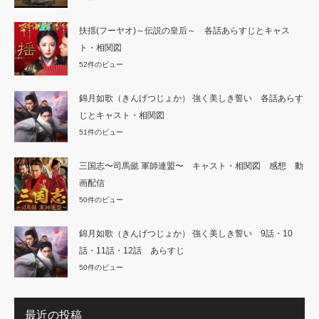
扶揺(フーヤオ)～伝説の皇后～ 各話あらすじとキャス
ト・相関図
52件のビュー
錦月如歌（きんげつじょか） 強く美しき誓い 各話あらす
じとキャスト・相関図
51件のビュー
三国志〜司馬懿 軍師連盟〜 キャスト・相関図 感想 動
画配信
50件のビュー
錦月如歌（きんげつじょか） 強く美しき誓い 9話・10
話・11話・12話 あらすじ
50件のビュー
最近の投稿