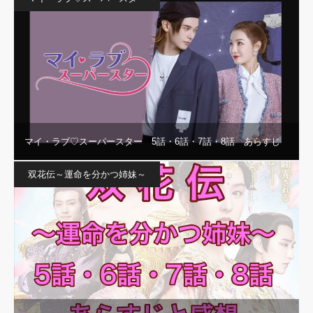
マイ・ラブ♡スーパースター 5話・6話・7話・8話 あらすじ
双花伝～運命を分かつ姉妹～