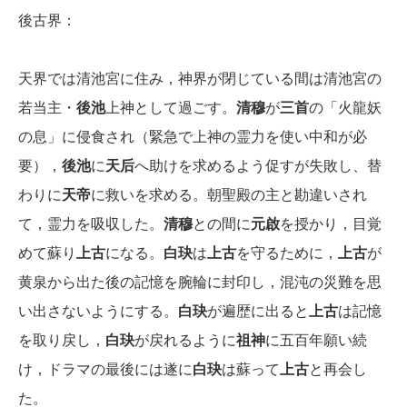
後古界：
天界では清池宮に住み，神界が閉じている間は清池宮の
若当主・
後池
上神として過ごす。
清穆
が
三首
の「火龍妖
の息」に侵食され（緊急で上神の霊力を使い中和が必
要），
後池
に
天后
へ助けを求めるよう促すが失敗し、替
わりに
天帝
に救いを求める。朝聖殿の主と勘違いされ
て，霊力を吸収した。
清穆
との間に
元啟
を授かり，目覚
めて蘇り
上古
になる。
白玦
は
上古
を守るために，
上古
が
黄泉から出た後の記憶を腕輪に封印し，混沌の災難を思
い出さないようにする。
白玦
が遍歴に出ると
上古
は記憶
を取り戻し，
白玦
が戻れるように
祖神
に五百年願い続
け，ドラマの最後には遂に
白玦
は蘇って
上古
と再会し
た。