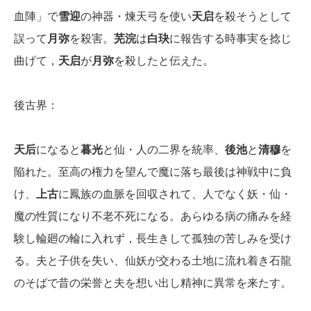
血陣」で
雪迎
の神器・煉天弓を使い
天启
を殺そうとして
誤って
月弥
を殺害。
芜浣
は
白玦
に報告する時事実を捻じ
曲げて，
天启
が
月弥
を殺したと伝えた。
後古界：
天后
になると
暮光
と仙・人の二界を統率、
後池
と
清穆
を
陥れた。至高の権力を望んで魔に落ち最後は神戦中に負
け、
上古
に鳳族の血脈を回収されて、人でなく妖・仙・
魔の性質になり不老不死になる。あらゆる病の痛みを経
験し輪廻の輪に入れず，長生きして孤独の苦しみを受け
る。夫と子供を失い、仙妖が交わる土地に流れ着き石龍
のそばで昔の栄誉と夫を想い出し精神に異常を来たす。