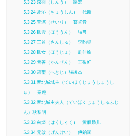
5.3.23
森羽（しんう） 路宏
5.3.24
常沁（ちょうしん） 代斯
5.3.25
青漓（せいり） 蔡卓音
5.3.26
鳳雲（ほううん） 張弓
5.3.27
三首（さんしゅ） 李昀聲
5.3.28
鳳女（ほうじょ） 劉佳榆
5.3.29
閑善（かんぜん） 王敬軒
5.3.30
碧璽（へきじ）張竣杰
5.3.31
帝北城城主（ていほくじょうじょうし
ゅ） 秦楚
5.3.32
帝北城主夫人（ていほくじょうしゅふじ
ん）耿黎明
5.3.33
白爍（はくしゃく） 黄麒麟儿
5.3.34
元啟（げんけい） 傅鉑涵