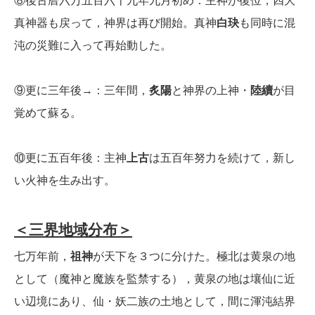
⑧後古曆六万五百六十九年九月初め：主神が復位，四大
真神器も戻って，神界は再び開始。真神
白玦
も同時に混
沌の災難に入って再始動した。
⑨更に三年後→：三年間，
炙陽
と神界の上神・
陸續
が目
覚めて蘇る。
⑩更に五百年後：主神
上古
は五百年努力を続けて，新し
い火神を生み出す。
＜三界地域分布＞
七万年前，
祖神
が天下を３つに分けた。極北は黄泉の地
として（魔神と魔族を監禁する），黄泉の地は壤仙に近
い辺境にあり、仙・妖二族の土地として，間に渾沌結界