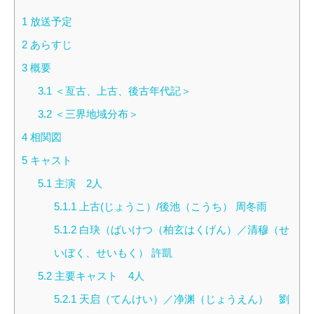
1
放送予定
2
あらすじ
3
概要
3.1
＜亙古、上古、後古年代記＞
3.2
＜三界地域分布＞
4
相関図
5
キャスト
5.1
主演 2人
5.1.1
上古(じょうこ）/後池（こうち） 周冬雨
5.1.2
白玦（ばいけつ（柏玄はくげん）／清穆（せ
いぼく、せいもく） 許凱
5.2
主要キャスト 4人
5.2.1
天启（てんけい）／净渊（じょうえん） 劉