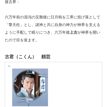
後古界：
六万年前の混沌の災難後に日月戟を三界に投げ落として
「擎天柱」とし、諸神と共に自身の神力が神界を支える
ように手配して眠りにつき、六万年後
上古
が神界を開い
たので目を覚ます。
古君（こくん）
頼芸