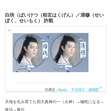
白玦（ばいけつ（柏玄はくげん）／清穆（せい
ぼく、せいもく）
許凱
引用元：
Baidu 千古玦尘 相関図
天地を生み育てた四大真神の一（火神）→犠牲になる→
復活→復位