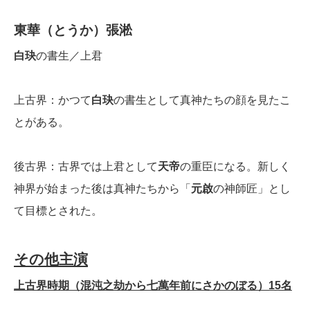
東華（とうか）
張淞
白玦
の書生／上君
上古界：かつて
白玦
の書生として真神たちの顔を見たこ
とがある。
後古界：古界では上君として
天帝
の重臣になる。新しく
神界が始まった後は真神たちから「
元啟
の神師匠」とし
て目標とされた。
その他主演
上古界時期（混沌之劫から七萬年前にさかのぼる）15名