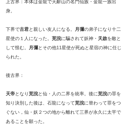
上古界：本体は金龍で天辭山の名門仙族・金龍一族出
身。
下界で
古君
と親しい友人になる。
月彌
の弟子になり十二
星使の１人になった。
芜浣
に騙されて妖神・
天啟
を敵と
して恨む。
月彌
とその他11星使が死ぬと星宿の神に任じ
られた。
後古界：
天帝
となり
芜浣
と仙・人の二界を統率。後に
芜浣
の罪を
知り決別した後は、石龍になって
芜浣
に替わって罪をつ
ぐない，仙・妖２つの地から離れて三界が永久に太平で
あることを願った。