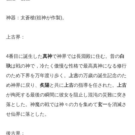
神器：太蒼槍(祖神が作製)。
上古界：
4番目に誕生した
真神
で神界では長淵殿に住む。昔の
白
玦
は戦の神で，冷たく傲慢な性格で最高真神になる修行
のため下界を万年渡り歩く。
上古
の万歲の誕生記念のた
め神界に戻り、
炙陽
と共に
上古
の指導を任された。
上古
が殉死する最後の瞬間に彼女を阻止し混沌の災難に突き
落とした。神魔の戦では神々の力を集めて
玄一
を消滅さ
せ仙界に落とした。
後古界：