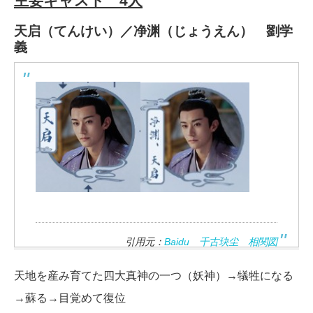
主要キャスト 4人
天启（てんけい）／净渊（じょうえん）
劉学
義
引用元：
Baidu 千古玦尘 相関図
天地を産み育てた四大真神の一つ（妖神）→犠牲になる
→蘇る→目覚めて復位