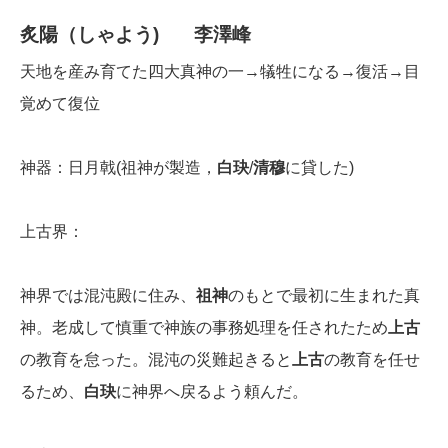
炙陽（しゃよう)
李澤峰
天地を産み育てた四大真神の一→犠牲になる→復活→目
覚めて復位
神器：日月戟(祖神が製造，
白玦
/
清穆
に貸した)
上古界：
神界では混沌殿に住み、
祖神
のもとで最初に生まれた真
神。老成して慎重で神族の事務処理を任されたため
上古
の教育を怠った。混沌の災難起きると
上古
の教育を任せ
るため、
白玦
に神界へ戻るよう頼んだ。