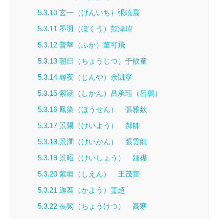
5.3.10
玄一（げんいち）張暁晨
5.3.11
墨羽（ぼくう）范津瑋
5.3.12
普華（ふか）董可飛
5.3.13
朝日（ちょうじつ）于歆童
5.3.14
尋夜（じんや）余凱寧
5.3.15
紫涵（しかん）吕承珏（呂鵬）
5.3.16
鳳染（ほうせん） 張雅欽
5.3.17
景陽（けいよう） 郝帥
5.3.18
景澗（けいかん） 張雲龍
5.3.19
景昭（けいしょう） 鍾禥
5.3.20
紫垣（しえん） 王茂蕾
5.3.21
迦葉（かよう）霊超
5.3.22
長闕（ちょうけつ） 高寒