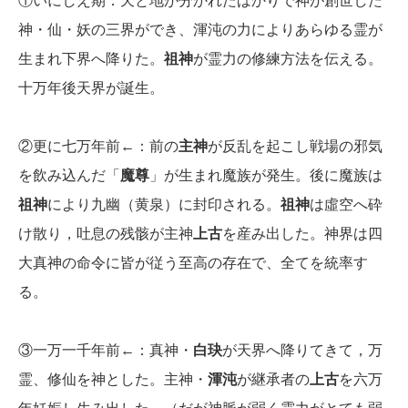
①いにしえ期：天と地が分かれたばかりで神が創世した
神・仙・妖の三界ができ、渾沌の力によりあらゆる霊が
生まれ下界へ降りた。
祖神
が霊力の修練方法を伝える。
十万年後天界が誕生。
②更に七万年前←：前の
主神
が反乱を起こし戦場の邪気
を飲み込んだ「
魔尊
」が生まれ魔族が発生。後に魔族は
祖神
により九幽（黄泉）に封印される。
祖神
は虛空へ砕
け散り，吐息の残骸が主神
上古
を産み出した。神界は四
大真神の命令に皆が従う至高の存在で、全てを統率す
る。
③一万一千年前←：真神・
白玦
が天界へ降りてきて，万
霊、修仙を神とした。主神・
渾沌
が継承者の
上古
を六万