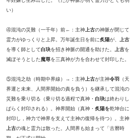
年妊娠し生み出した。（だが神脈が弱く霊力がとても弱
い）
④混沌の災難（一千年）前←：主神
上古
の神脈が閉じて
霊力がゆっくりと上昇。万年誕生日を前に
炙陽
が、
上古
を導く師として
白玦
を招き神脈の開通を助けた。
上古
を
滅ぼそうとした
魔尊
を三真神が力を合わせて封印した。
⑤混沌之劫（時期中界線）→：主神
上古
が主神
令羽
（天
界運と未来、人間界開始の責を負う）を継承して混沌の
災難を乗り切る（乗り切る過程で真神・
白玦
は終わりし
ばらく封印される）。神界開始（真神・
炙陽を
乾坤台に
封印し，神力で神界を支えて主神の復帰を待つ）。主神
上古
の魂と霊力は散った。人間界も始まって「古曆時