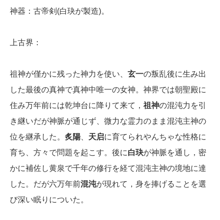
神器：古帝剣(白玦が製造)。
上古界：
祖神が僅かに残った神力を使い、
玄一
の叛乱後に生み出
した最後の真神で真神中唯一の女神。神界では朝聖殿に
住み万年前には乾坤台に降りて来て，
祖神
の混沌力を引
き継いだが神脈が通じず、微力な霊力のまま混沌主神の
位を継承した。
炙陽
、
天启
に育てられやんちゃな性格に
育ち、方々で問題を起こす。後に
白玦
が神脈を通し，密
かに補佐し黄泉で千年の修行を経て混沌主神の境地に達
した。だが六万年前
混沌
が現れて，身を捧げることを選
び深い眠りについた。