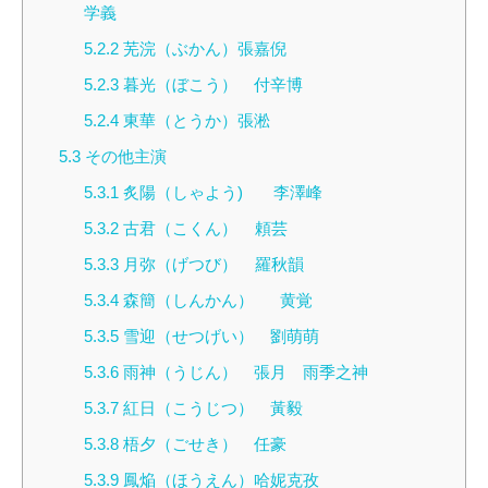
学義
5.2.2
芜浣（ぶかん）張嘉倪
5.2.3
暮光（ぼこう） 付辛博
5.2.4
東華（とうか）張淞
5.3
その他主演
5.3.1
炙陽（しゃよう) 李澤峰
5.3.2
古君（こくん） 頼芸
5.3.3
月弥（げつび） 羅秋韻
5.3.4
森簡（しんかん） 黄覚
5.3.5
雪迎（せつげい） 劉萌萌
5.3.6
雨神（うじん） 張月 雨季之神
5.3.7
紅日（こうじつ） 黃毅
5.3.8
梧夕（ごせき） 任豪
5.3.9
鳳焔（ほうえん）哈妮克孜