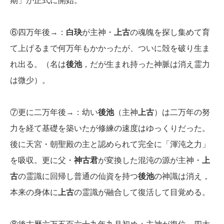
期」が正式に開始。
⑥四万年後→：
白玦
が主神・
上古
の魂魄を探し集めて育
て上げるまで何万年もかかったが、ついに殻を破り生ま
れ出る。（名は
後池
，だが生まれ持った神脈は消え霊力
は微少）。
⑦更に二万年後→：幼い
後池
（主神
上古
）は二万年の努
力を経て基礎を築いたが修練の速度はゆっくりだった。
後に天宮・朝聖殿の主と認められて完全に「渾沌之力」
を吸収。更に父・
神古君
が変換した混沌の源が主神・
上
古
の霊識に回帰し普通の仙資を持つ
後池
の神識は消え，
本来の身体に
上古
の霊識が融合して復活して目覚める。