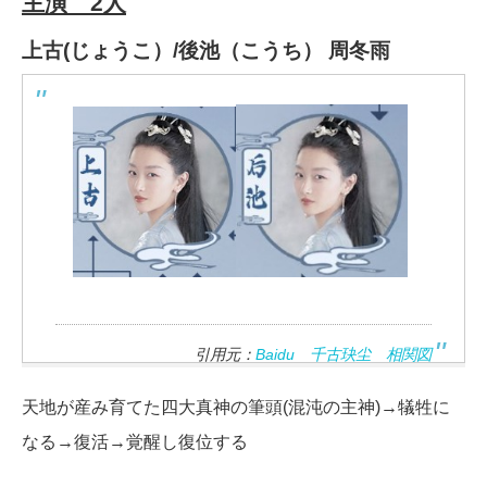
主演 2人
上古(じょうこ）/後池（こうち）
周冬雨
引用元：
Baidu 千古玦尘 相関図
天地が産み育てた四大真神の筆頭(混沌の主神)→犠牲に
なる→復活→覚醒し復位する