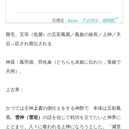
引用元：
Baidu 千古玦尘 相関図
雜毛、五等（低層）の五彩鳳凰／鳳族の族長／上神／天
后→貶され廃位される
神器：鳳羽扇、羽化傘（どちらも末娘に伝わり，母娘で
共用）。
上古界：
かつては主神
上古
の側仕えをする神獸で、本体は五彩鳳
凰。
雪神（雪迎）
の話を信じて戦功を立てたいと神界に
とどまり、人々に敬われる上神になろうとした。「滅世