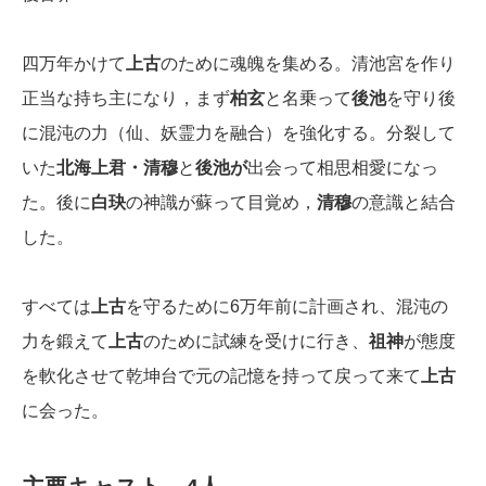
四万年かけて
上古
のために魂魄を集める。清池宮を作り
正当な持ち主になり，まず
柏玄
と名乗って
後池
を守り後
に混沌の力（仙、妖霊力を融合）を強化する。分裂して
いた
北海上君・清穆
と
後池が
出会って相思相愛になっ
た。後に
白玦
の神識が蘇って目覚め，
清穆
の意識と結合
した。
すべては
上古
を守るために6万年前に計画され、混沌の
力を鍛えて
上古
のために試練を受けに行き、
祖神
が態度
を軟化させて乾坤台で元の記憶を持って戻って来て
上古
に会った。