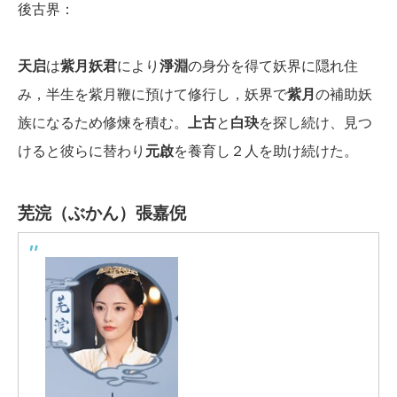
後古界：
天启
は
紫月妖君
により
淨淵
の身分を得て妖界に隠れ住
み，半生を紫月鞭に預けて修行し，妖界で
紫月
の補助妖
族になるため修煉を積む。
上古
と
白玦
を探し続け、見つ
けると彼らに替わり
元啟
を養育し２人を助け続けた。
芜浣（ぶかん）
張嘉倪