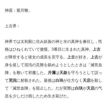
神器：紫月鞭。
上古界：
神界では太初殿に住み妖族の神と水の真神を兼任し，性
格はひねくれていて傲慢。3番目に生まれた真神。
上古
が降世すると彼女の成長を見守る。
上古
が好き。
上古
が
身を挺して混沌の災難を鎮めようとしたときは「滅世血
陣」を敷いて邪魔した。
月彌
は
天啟
を守ろうとして誤っ
て
芜浣
に射殺された。最後は
白玦
が仕方なく
天启
を殺し
て「滅世血陣」を阻止した。だが実際は
白玦
が
天启
の气
息を少しだけ残したため生き延びた。