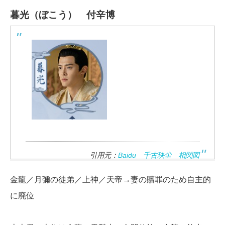
暮光（ぼこう）
付辛博
引用元：
Baidu 千古玦尘 相関図
金龍／月彌の徒弟／上神／天帝→妻の贖罪のため自主的
に廃位