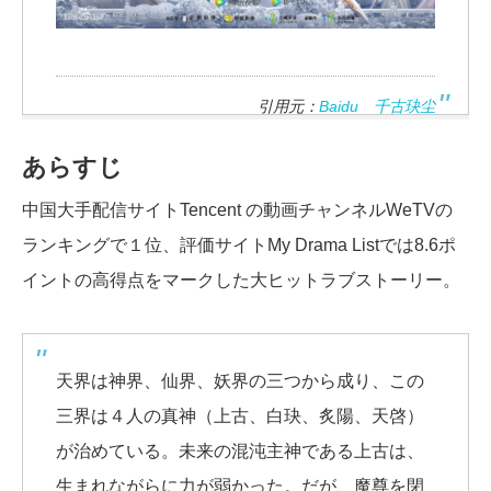
引用元：
Baidu 千古玦尘
あらすじ
中国大手配信サイトTencent の動画チャンネルWeTVの
ランキングで１位、評価サイトMy Drama Listでは8.6ポ
イントの高得点をマークした大ヒットラブストーリー。
天界は神界、仙界、妖界の三つから成り、この
三界は４人の真神（上古、白玦、炙陽、天啓）
が治めている。未来の混沌主神である上古は、
生まれながらに力が弱かった。だが、魔尊を閉