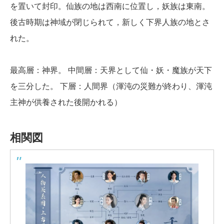
を置いて封印。仙族の地は西南に位置し，妖族は東南。
後古時期は神域が閉じられて，新しく下界人族の地とさ
れた。
最高層：神界。 中間層：天界として仙・妖・魔族が天下
を三分した。 下層：人間界（渾沌の災難が終わり、渾沌
主神が供養された後開かれる）
相関図