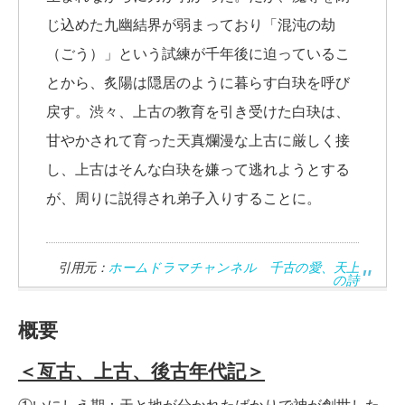
じ込めた九幽結界が弱まっており「混沌の劫
（ごう）」という試練が千年後に迫っているこ
とから、炙陽は隠居のように暮らす白玦を呼び
戻す。渋々、上古の教育を引き受けた白玦は、
甘やかされて育った天真爛漫な上古に厳しく接
し、上古はそんな白玦を嫌って逃れようとする
が、周りに説得され弟子入りすることに。
引用元：
ホームドラマチャンネル 千古の愛、天上
の詩
概要
＜亙古、上古、後古
年代記
＞