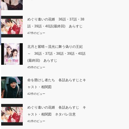
めぐり逢いの花婿 36話・37話・38
話・39話・40話(最終回) あらすじ
47件のビュー
北月と紫晴～流光に舞う偽りの王妃
～ 36話・37話・38話・39話・40話
(最終回) あらすじ
45件のビュー
命を懸けし者たち 各話あらすじとキ
ャスト・相関図
42件のビュー
めぐり逢いの花婿 各話あらすじ キ
ャスト・相関図 ネタバレ注意
41件のビュー