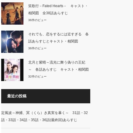
笑歌行－Fated Hearts－ キャスト・
相関図 全38話あらすじ
36件のビュー
それでも、恋をするには近すぎる 各
話あらすじとキャスト・相関図
36件のビュー
北月と紫晴～流光に舞う偽りの王妃
～ 各話あらすじ キャスト・相関図
32件のビュー
最近の投稿
定風波～神捕、冥（くら）き真実を暴く～ 31話・32
話・33話・34話・35話・36話(最終回)あらすじ