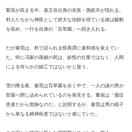
緊張が高まる中、薬王谷出身の名医・孫皓月が現れる。
村人たちから神医として絶大な信頼を得ている彼は騒動
を収め、一行を自身の「百草園」へ招き入れる。
だが秦莞は、村で語られる怪異譚に違和感を覚えてい
た。特に冯家の孫娘の死は、妖怪の仕業ではなく、人間
による何らかの細工ではないかと疑う。
雪の降る夜、秦莞は百草園を歩く中で、一人の謎の男が
部屋へ閉じ込められているのを発見する。董叔は「癔症
患者だから危険なのだ」と説明するが、秦莞は男の様子
から単なる精神疾患ではないと感じていた。