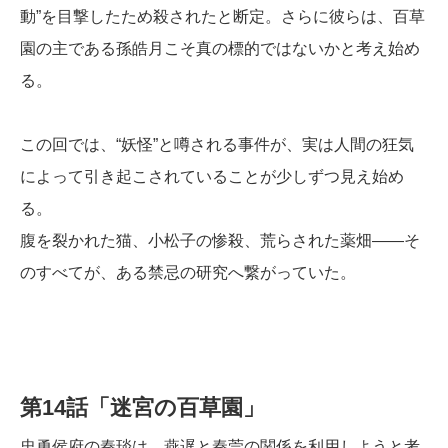
動”を目撃したため殺されたと断定。さらに彼らは、百草
園の主である孫皓月こそ真の標的ではないかと考え始め
る。
この回では、“妖怪”と噂される事件が、実は人間の狂気
によって引き起こされていることが少しずつ見え始め
る。
腹を裂かれた猫、小松子の惨殺、荒らされた薬畑――そ
のすべてが、ある禁忌の研究へ繋がっていた。
第14話「迷宮の百草園」
忠勇侯府の秦琰は、燕遅と秦莞の関係を利用しようと考