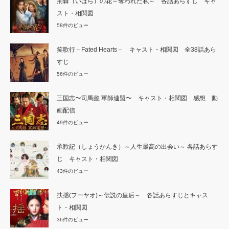
荊棘（いばら）の花～奪われた私～ 各話あらすじ キャ
スト・相関図
58件のビュー
笑歌行－Fated Hearts－ キャスト・相関図 全38話あら
すじ
56件のビュー
三国志〜司馬懿 軍師連盟〜 キャスト・相関図 感想 動
画配信
49件のビュー
承歓記（しょうかんき）～人生最高の出会い～ 各話あらす
じ キャスト・相関図
43件のビュー
扶揺(フーヤオ)～伝説の皇后～ 各話あらすじとキャス
ト・相関図
36件のビュー