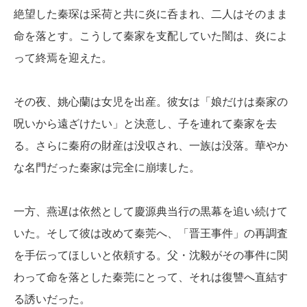
絶望した秦琛は采荷と共に炎に呑まれ、二人はそのまま
命を落とす。こうして秦家を支配していた闇は、炎によ
って終焉を迎えた。
その夜、姚心蘭は女児を出産。彼女は「娘だけは秦家の
呪いから遠ざけたい」と決意し、子を連れて秦家を去
る。さらに秦府の財産は没収され、一族は没落。華やか
な名門だった秦家は完全に崩壊した。
一方、燕遅は依然として慶源典当行の黒幕を追い続けて
いた。そして彼は改めて秦莞へ、「晋王事件」の再調査
を手伝ってほしいと依頼する。父・沈毅がその事件に関
わって命を落とした秦莞にとって、それは復讐へ直結す
る誘いだった。