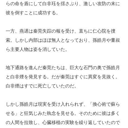
らの命を盾にして白非珏を揺さぶり、激しい攻防の末に
彼を倒すことに成功する。
一方、燕遅は秦莞失踪の報を受け、直ちに仁心院を捜
索。しかし内部はほぼ無人となっており、孫皓月や董叔
ら主要人物は姿を消していた。
地下通路を進んだ秦莞たちは、巨大な石門の奥で孫皓月
と白非煙を発見する。だが秦莞はすぐに異変を見抜く。
白非煙はすでに死亡していたのだ。
しかし孫皓月は現実を受け入れられず、「換心術で蘇ら
せる」と狂気じみた執念を見せる。そのために彼は多く
の人間を拉致し、心臓移植の実験を繰り返していたので