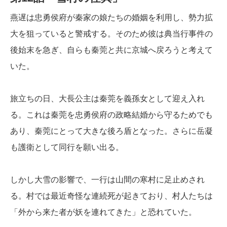
燕遅は忠勇侯府が秦家の娘たちの婚姻を利用し、勢力拡
大を狙っていると警戒する。そのため彼は典当行事件の
後始末を急ぎ、自らも秦莞と共に京城へ戻ろうと考えて
いた。
旅立ちの日、大長公主は秦莞を義孫女として迎え入れ
る。これは秦莞を忠勇侯府の政略結婚から守るためでも
あり、秦莞にとって大きな後ろ盾となった。さらに岳凝
も護衛として同行を願い出る。
しかし大雪の影響で、一行は山間の寒村に足止めされ
る。村では最近奇怪な連続死が起きており、村人たちは
「外から来た者が妖を連れてきた」と恐れていた。