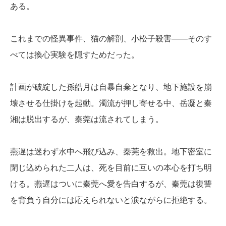
ある。
これまでの怪異事件、猫の解剖、小松子殺害――そのす
べては換心実験を隠すためだった。
計画が破綻した孫皓月は自暴自棄となり、地下施設を崩
壊させる仕掛けを起動。濁流が押し寄せる中、岳凝と秦
湘は脱出するが、秦莞は流されてしまう。
燕遅は迷わず水中へ飛び込み、秦莞を救出。地下密室に
閉じ込められた二人は、死を目前に互いの本心を打ち明
ける。燕遅はついに秦莞へ愛を告白するが、秦莞は復讐
を背負う自分には応えられないと涙ながらに拒絶する。