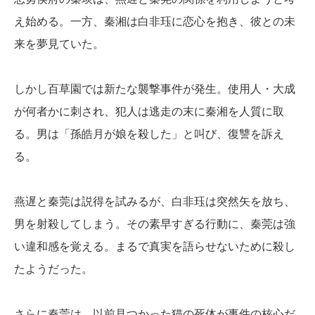
え始める。一方、秦湘は白非珏に恋心を抱き、彼との未
来を夢見ていた。
しかし百草園では新たな襲撃事件が発生。使用人・大成
が何者かに刺され、犯人は逃走の末に秦湘を人質に取
る。男は「孫皓月が娘を殺した」と叫び、復讐を訴え
る。
燕遅と秦莞は説得を試みるが、白非珏は突然矢を放ち、
男を射殺してしまう。その素早すぎる行動に、秦莞は強
い違和感を覚える。まるで真実を語らせないために殺し
たようだった。
さらに秦莞は、以前見つかった猫の死体が事件の核心だ