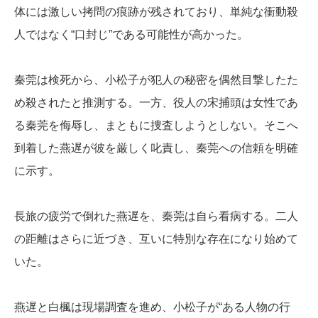
体には激しい拷問の痕跡が残されており、単純な衝動殺
人ではなく“口封じ”である可能性が高かった。
秦莞は検死から、小松子が犯人の秘密を偶然目撃したた
め殺されたと推測する。一方、役人の宋捕頭は女性であ
る秦莞を侮辱し、まともに捜査しようとしない。そこへ
到着した燕遅が彼を厳しく叱責し、秦莞への信頼を明確
に示す。
長旅の疲労で倒れた燕遅を、秦莞は自ら看病する。二人
の距離はさらに近づき、互いに特別な存在になり始めて
いた。
燕遅と白楓は現場調査を進め、小松子が“ある人物の行