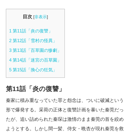
目次
[
非表示
]
1
第11話「炎の復讐」
2
第12話「雪村の怪異」
3
第13話「百草園の惨劇」
4
第14話「迷宮の百草園」
5
第15話「換心の狂気」
第11話「炎の復讐」
秦家に積み重なっていた罪と怨念は、ついに破滅という
形で爆発する。采荷の正体と復讐計画を暴いた秦莞だっ
たが、追い詰められた秦琛は激情のまま秦莞の首を絞め
ようとする。しかし間一髪、侍女・晩杏が現れ秦莞を救