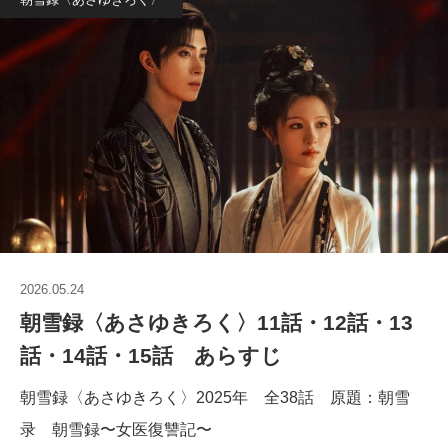
2026.05.24
朝雪録〈あさゆきろく〉11話・12話・13
話・14話・15話 あらすじ
朝雪録〈あさゆきろく〉2025年 全38話 原題：朝雪
录 朝雪録〜女医復讐記〜