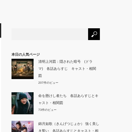
本日の人気ページ
清明上河図：隠された暗号 (ドラ
マ) 各話あらすじ キャスト・相関
図
207件のビュー
命を懸けし者たち 各話あらすじとキ
ャスト・相関図
73件のビュー
錦月如歌（きんげつじょか） 強く美し
き誓い 各話あらすじとキャスト・相