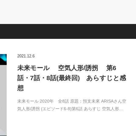
2021.12.6
未来モール 空気人形/誘拐 第6
話・7話・8話(最終回) あらすじと感
想
未来モール 2020年 全8話 原題：預支未來 ARISAさん空
気人形/誘拐 (エピソード6-8)第6話 あらすじ 空気人形…