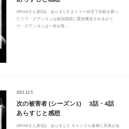
ARISAさん第5話 あらすじ5.タトゥー自宅で自殺を図っ
たリウ・グアンヨンは振信病院に緊急搬送されるがリ
ウ・グアンヨンは一命を取…
2021.12.5
次の被害者 (シーズン1) 3話・4話
あらすじと感想
ARISAさん第3話 あらすじ3. キャンドル倉庫に死体があ