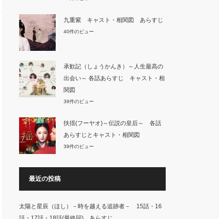
九重紫 キャスト・相関図 あらすじ
40件のビュー
承歓記（しょうかんき）～人生最高の
出会い～ 各話あらすじ キャスト・相
関図
39件のビュー
扶揺(フーヤオ)～伝説の皇后～ 各話
あらすじとキャスト・相関図
39件のビュー
最近の投稿
太陽と星辰（ほし）－時を越える追跡者－ 15話・16
話・17話・18話(最終回) あらすじ