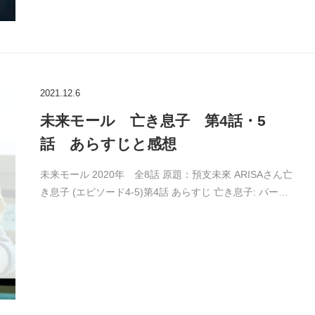
2021.12.6
未来モール 亡き息子 第4話・5
話 あらすじと感想
未来モール 2020年 全8話 原題：預支未來 ARISAさん亡
き息子 (エピソード4-5)第4話 あらすじ 亡き息子: パー…