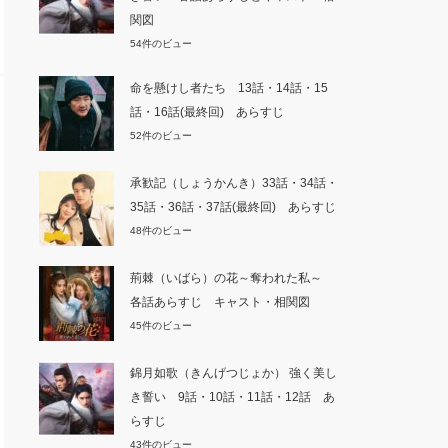
関図
54件のビュー
命を懸けし者たち 13話・14話・15
話・16話(最終回) あらすじ
52件のビュー
承歓記（しょうかんき）33話・34話・
35話・36話・37話(最終回) あらすじ
48件のビュー
荊棘（いばら）の花～奪われた私～
各話あらすじ キャスト・相関図
45件のビュー
錦月如歌（きんげつじょか） 強く美し
き誓い 9話・10話・11話・12話 あ
らすじ
43件のビュー