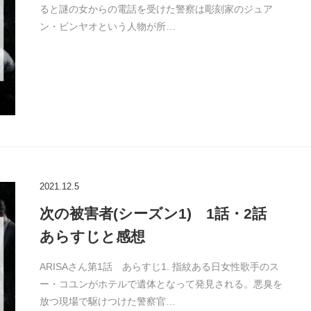
ると謎の女からの電話を受けた警察は彫刻家のジュア
ン・ビンヤオという人物が所…
2021.12.5
次の被害者(シーズン1) 1話・2話
あらすじと感想
ARISAさん第1話 あらすじ1. 指紋ある日女性歌手のス
ー・コユンがホテルで遺体となって発見される。悪臭を
放つ現場で駆けつけた警察官…