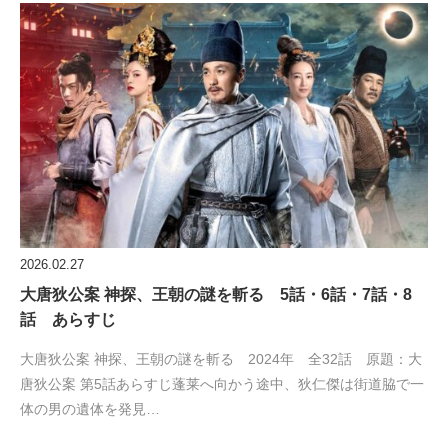
2026.02.27
大唐狄公案 神探、王朝の謎を斬る 5話・6話・7話・8
話 あらすじ
大唐狄公案 神探、王朝の謎を斬る 2024年 全32話 原題：大
唐狄公案 第5話あらすじ蓬莱へ向かう途中、狄仁傑は街道脇で一
体の男の遺体を発見…