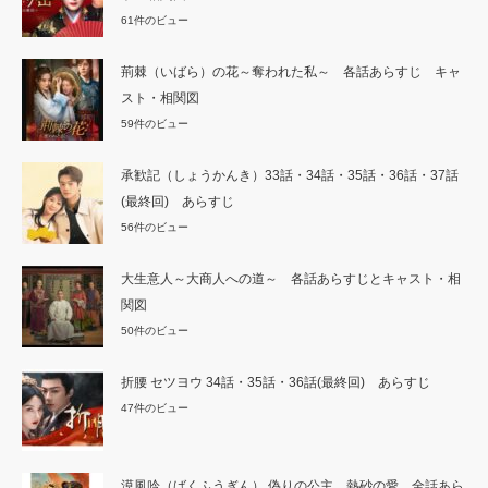
61件のビュー
荊棘（いばら）の花～奪われた私～ 各話あらすじ キャ
スト・相関図
59件のビュー
承歓記（しょうかんき）33話・34話・35話・36話・37話
(最終回) あらすじ
56件のビュー
大生意人～大商人への道～ 各話あらすじとキャスト・相
関図
50件のビュー
折腰 セツヨウ 34話・35話・36話(最終回) あらすじ
47件のビュー
漠風吟（ばくふうぎん） 偽りの公主、熱砂の愛 全話あら