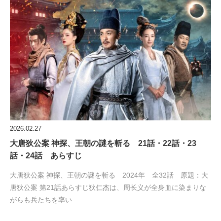
2026.02.27
大唐狄公案 神探、王朝の謎を斬る 21話・22話・23
話・24話 あらすじ
大唐狄公案 神探、王朝の謎を斬る 2024年 全32話 原題：大
唐狄公案 第21話あらすじ狄仁杰は、周长义が全身血に染まりな
がらも兵たちを率い…