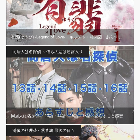
有翡(ゆうひ) -Legend of Love- キャスト・相関図 あらすじ
同居人は名探偵 ～僕らの恋は迷宮入り
同居人は名探偵 13話・14話・15話・16話 あらすじと感想
溥儀の料理番～紫禁城 最後の日々