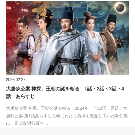
2026.02.27
大唐狄公案 神探、王朝の謎を斬る 1話・2話・3話・4
話 あらすじ
大唐狄公案 神探、王朝の謎を斬る 2024年 全32話 原題：大
唐狄公案 第1話あらすじ長年にわたり西域を遊歴していた狄仁傑
は、正式な通行証で…