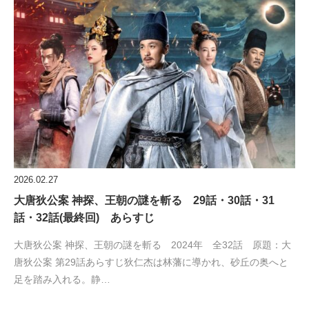
2026.02.27
大唐狄公案 神探、王朝の謎を斬る 29話・30話・31
話・32話(最終回) あらすじ
大唐狄公案 神探、王朝の謎を斬る 2024年 全32話 原題：大
唐狄公案 第29話あらすじ狄仁杰は林藩に導かれ、砂丘の奥へと
足を踏み入れる。静…