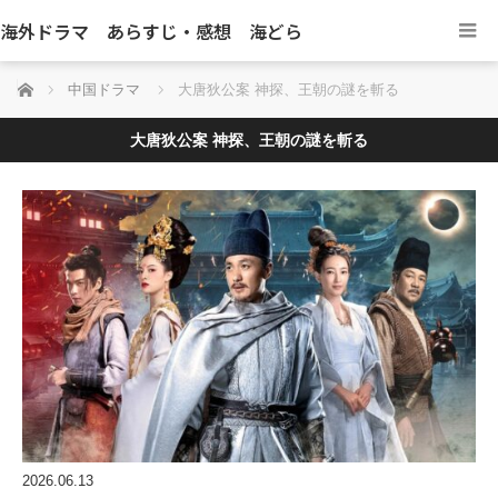
海外ドラマ あらすじ・感想 海どら
ホーム
中国ドラマ
大唐狄公案 神探、王朝の謎を斬る
大唐狄公案 神探、王朝の謎を斬る
2026.06.13