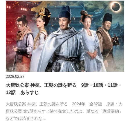
2026.02.27
大唐狄公案 神探、王朝の謎を斬る 9話・10話・11話・
12話 あらすじ
大唐狄公案 神探、王朝の謎を斬る 2024年 全32話 原題：大
唐狄公案 第9話あらすじ港で発覚したのは、単なる「家賃滞納」
などでは済まされな…