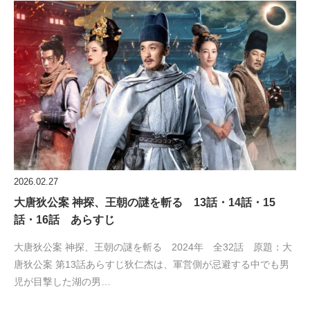
2026.02.27
大唐狄公案 神探、王朝の謎を斬る 13話・14話・15
話・16話 あらすじ
大唐狄公案 神探、王朝の謎を斬る 2024年 全32話 原題：大
唐狄公案 第13話あらすじ狄仁杰は、軍営側が忌避する中でも男
児が目撃した湖の男…