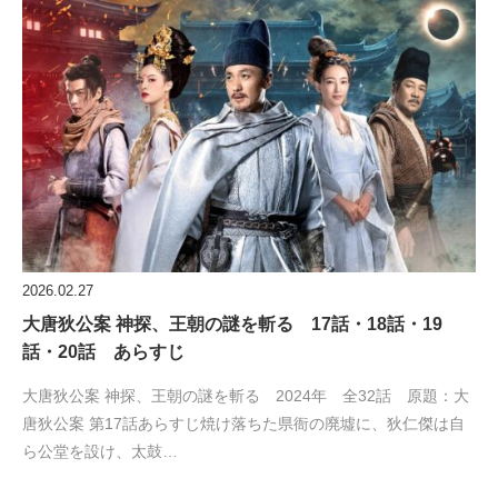
2026.02.27
大唐狄公案 神探、王朝の謎を斬る 17話・18話・19
話・20話 あらすじ
大唐狄公案 神探、王朝の謎を斬る 2024年 全32話 原題：大
唐狄公案 第17話あらすじ焼け落ちた県衙の廃墟に、狄仁傑は自
ら公堂を設け、太鼓…