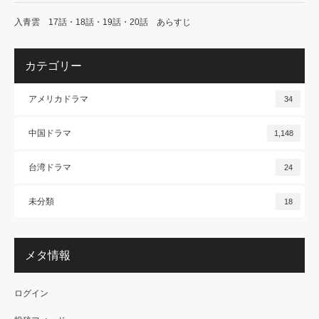
入青雲 17話・18話・19話・20話 あらすじ
カテゴリー
アメリカドラマ
34
中国ドラマ
1,148
台湾ドラマ
24
未分類
18
メタ情報
ログイン