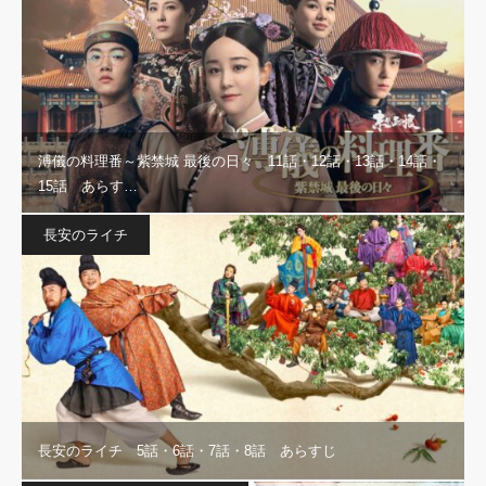
溥儀の料理番～紫禁城 最後の日々 11話・12話・13話・14話・
15話 あらす…
長安のライチ
長安のライチ 5話・6話・7話・8話 あらすじ