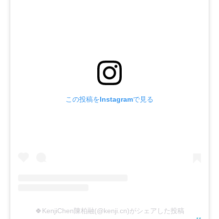
この投稿をInstagramで見る
🍀KenjiChen陳柏融(@kenji.cn)がシェアした投稿