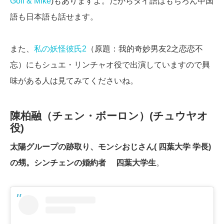
Golf & Mike
)もありますよ。だからタイ語はもちろん中国
語も日本語も話せます。
また、
私の妖怪彼氏2
（原題：我的奇妙男友2之恋恋不
忘）にもシュエ・リンチャオ役で出演していますので興
味がある人は見てみてくださいね。
陳柏融（チェン・ボーロン）(チュウヤオ
役)
太陽グループの跡取り、モンシおじさん( 四葉大学 学長)
の甥。シンチェンの婚約者 四葉大学生
。