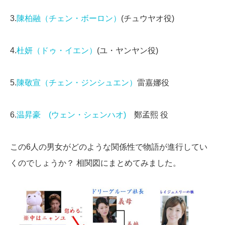
3.
陳柏融（チェン・ボーロン）
(チュウヤオ役)
4.
杜妍（ドゥ・イエン）
(ユ・ヤンヤン役)
5.
陳敬宣（チェン・ジンシュエン）
雷嘉娜役
6.
温昇豪 (ウェン・シェンハオ)
鄭孟熙 役
この6人の男女がどのような関係性で物語が進行してい
くのでしょうか？ 相関図にまとめてみました。