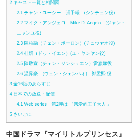
2
キャスト一覧と相関図
2.1
チャン・ユーシー 張予曦 (シンチェン役)
2.2
マイク・アンジェロ Mike D. Angelo (ジャン・
ニャンユ役)
2.3
陳柏融（チェン・ボーロン）(チュウヤオ役)
2.4
杜妍（ドゥ・イエン）(ユ・ヤンヤン役)
2.5
陳敬宣（チェン・ジンシュエン）雷嘉娜役
2.6
温昇豪 (ウェン・シェンハオ) 鄭孟熙 役
3
全16話のあらすじ
4
日本での放送・配信
4.1
Web series 第2弾は 『亲爱的王子大人 』
5
さいごに
中国ドラマ『マイリトルプリンセス』