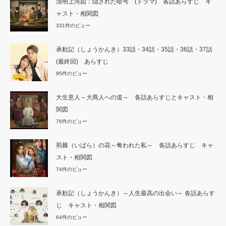
清明上河図：隠された暗号 (ドラマ) 各話あらすじ キ
ャスト・相関図
331件のビュー
承歓記（しょうかんき）33話・34話・35話・36話・37話
(最終回) あらすじ
95件のビュー
大生意人～大商人への道～ 各話あらすじとキャスト・相
関図
76件のビュー
荊棘（いばら）の花～奪われた私～ 各話あらすじ キャ
スト・相関図
74件のビュー
承歓記（しょうかんき）～人生最高の出会い～ 各話あらす
じ キャスト・相関図
64件のビュー