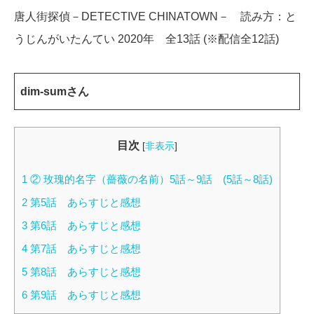
唐人街探偵－DETECTIVE CHINATOWN－ 読み方：と
うじんがいたんてい 2020年 全13話 (※配信全12話)
dim-sumさん
目次
[
非表示
]
1
② 玫瑰的名字（薔薇の名前）5話～9話 (5話～8話)
2
第5話 あらすじと感想
3
第6話 あらすじと感想
4
第7話 あらすじと感想
5
第8話 あらすじと感想
6
第9話 あらすじと感想