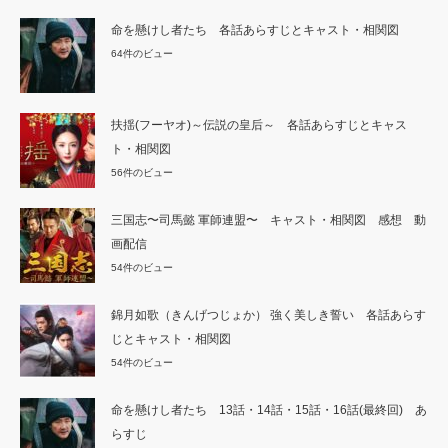
命を懸けし者たち 各話あらすじとキャスト・相関図
64件のビュー
扶揺(フーヤオ)～伝説の皇后～ 各話あらすじとキャス
ト・相関図
56件のビュー
三国志〜司馬懿 軍師連盟〜 キャスト・相関図 感想 動
画配信
54件のビュー
錦月如歌（きんげつじょか） 強く美しき誓い 各話あらす
じとキャスト・相関図
54件のビュー
命を懸けし者たち 13話・14話・15話・16話(最終回) あ
らすじ