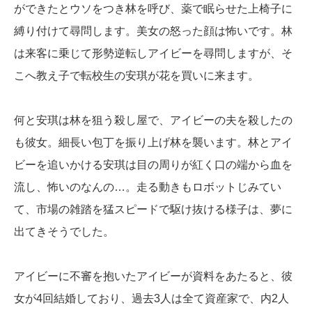
ができたとウソをつき林を呼び、薬で眠らせた上椅子に
縛り付けて尋問します。美女の怒った顔は怖いです。林
は来客に乗じて形勢逆転しアイビーを尋問しますが、そ
こへ教え子で転校生の安琪が花を買いに来ます。
何と安琪は林を狙う殺し屋で、アイビーの夫を殺したの
も彼女。細長い包丁を振り上げ林を襲います。林とアイ
ビーを追いかける安琪は目の周りが紅く口の端から血を
流し、怖いのなんの…。走る動きもロボットじみてい
て、市場の雑踏を猛スピードで駆け抜ける様子は、夢に
出てきそうでした。
アイビーに不審を抱いたアイビーが資料をあたると、彼
女が4回結婚しており、過去3人は全て資産家で、内2人