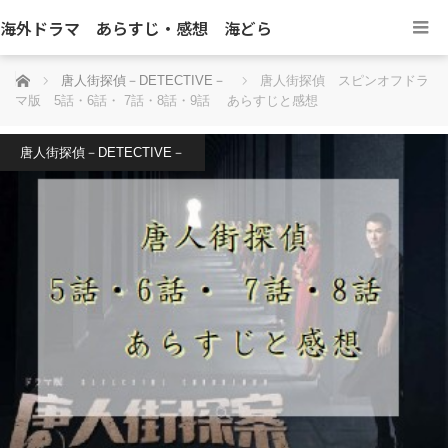
海外ドラマ あらすじ・感想 海どら
ホーム
唐人街探偵－DETECTIVE－
唐人街探偵 スピンオフドラ
マ版 5話・6話・ 7話・8話・9話 あらすじと感想
唐人街探偵－DETECTIVE－