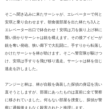
そこへ聞き込みに来たサーシャが、エレベーターで何と
安琪と乗り合わせます。朝食後部屋を出た林たち3人と
エレベーター出口で鉢合わせ！安琪は刀を振り上げ林に
襲い掛かりサーシャは銃を構えます。その後アイビーが
銃を奪い発砲、狭い廊下で大乱闘に。手すりから転落し
かけたサーシャを林が助けます。そこへ警官隊が駆けつ
け、安琪は手すりを飛び移り逃走。サーシャは林を信じ
逃走を許しました。
アンジーと林は、林が自殺を偽装した探偵の身辺を洗い
直そうとしますが、部屋にあったものは直前に全て警察
に移されていました。何もない部屋を捜査し、探偵が警
察に通報後まもなく殺害されたと推理します。