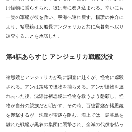
は怪物に捕らえられ、彼は海に巻き込まれる。幸いにも
一隻の軍艦が彼を救い、寧海へ連れ戻す。楊瓒の仲介に
より、褚思鏡は女船長アンジェリカと共に烏暮島へ戻り
調査することを承諾した。
第4話あらすじ アンジェリカ戦艦沈没
褚思鏡とアンジェリカが島に調査に赴くが、怪物に虐殺
される。アンは策略で怪物を捕らえる。アンが怪物を連
れ去った後、沈淙は褚思鏡に怪物を救うよう懇願し、怪
物が自分の親族だと明かす。その時、百総雷燧が褚思鏡
を襲撃するが、沈淙が雷燧を阻む。海上では、烏暮島を
離れた戦艦が黒衣の集団に襲撃され、全滅の代償を払っ