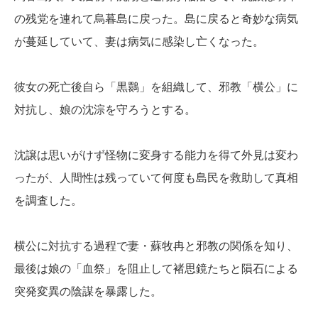
の残党を連れて烏暮島に戻った。島に戻ると奇妙な病気
が蔓延していて、妻は病気に感染し亡くなった。
彼女の死亡後自ら「黒䴉」を組織して、邪教「横公」に
対抗し、娘の沈淙を守ろうとする。
沈譲は思いがけず怪物に変身する能力を得て外見は変わ
ったが、人間性は残っていて何度も島民を救助して真相
を調査した。
横公に対抗する過程で妻・蘇牧冉と邪教の関係を知り、
最後は娘の「血祭」を阻止して褚思鏡たちと隕石による
突発変異の陰謀を暴露した。