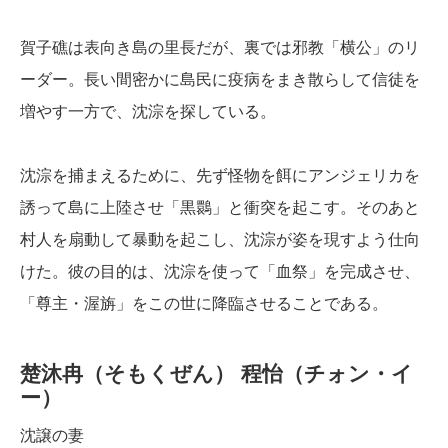
賀子礁は表向き島の里長だが、裏では邪教「横公」のリ
ーダー。長い間密かに島民に疫病をまき散らして信徒を
増やす一方で、沈淙を探している。
沈淙を捕まえるために、先ず怪物を餌にアンジェリカを
誘って島に上陸させ「黒䴉」と衝突を起こす。そのあと
村人を扇動して暴動を起こし、沈淙が姿を現すよう仕向
けた。彼の目的は、沈淙を使って「血祭」を完成させ、
「尊主・渥旃」をこの世に降臨させることである。
楚沐冉（そもくぜん）
程怡（チォン・イ
ー）
沈譲の妻