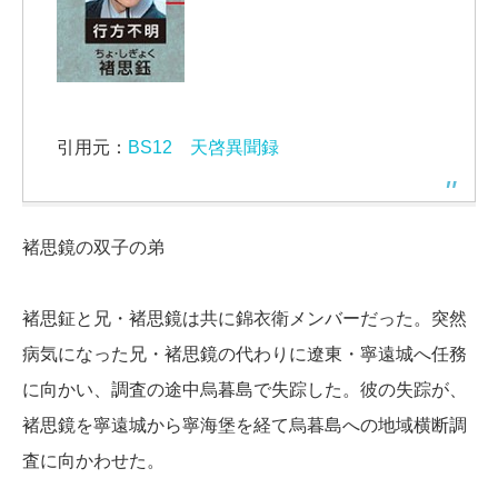
引用元：
BS12 天啓異聞録
褚思鏡の双子の弟
褚思鉦と兄・褚思鏡は共に錦衣衛メンバーだった。突然
病気になった兄・褚思鏡の代わりに遼東・寧遠城へ任務
に向かい、調査の途中烏暮島で失踪した。彼の失踪が、
褚思鏡を寧遠城から寧海堡を経て烏暮島への地域横断調
査に向かわせた。