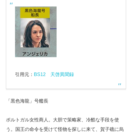
引用元：
BS12 天啓異聞録
「黒色海龍」号艦長
ポルトガル女性商人。大胆で策略家、冷酷な手段を使
う。国王の命令を受けて怪物を探しに来て、賀子礁に烏