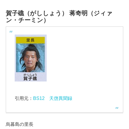
賀子礁（がししょう）
蒋奇明（ジィァ
ン・チーミン）
引用元：
BS12 天啓異聞録
烏暮島の里長