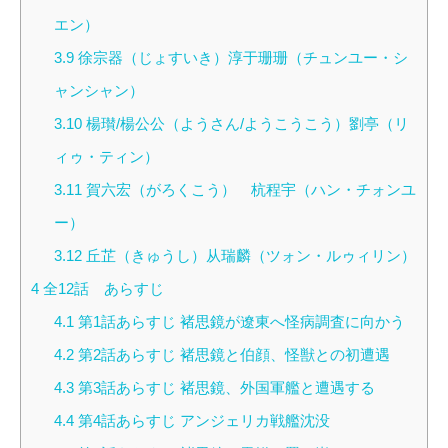
エン）
3.9
徐宗器（じょすいき）淳于珊珊（チュンユー・シ
ャンシャン）
3.10
楊瓉/楊公公（ようさん/ようこうこう）劉亭（リ
ィゥ・ティン）
3.11
賀六宏（がろくこう） 杭程宇（ハン・チォンユ
ー）
3.12
丘芷（きゅうし）从瑞麟（ツォン・ルゥィリン）
4
全12話 あらすじ
4.1
第1話あらすじ 褚思鏡が遼東へ怪病調査に向かう
4.2
第2話あらすじ 褚思鏡と伯顔、怪獣との初遭遇
4.3
第3話あらすじ 褚思鏡、外国軍艦と遭遇する
4.4
第4話あらすじ アンジェリカ戦艦沈没