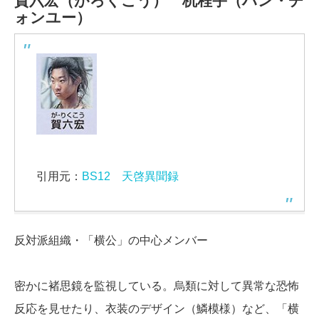
賀六宏（がろくこう）
杭程宇（ハン・チ
ォンユー）
引用元：
BS12 天啓異聞録
反対派組織・「横公」の中心メンバー
密かに褚思鏡を監視している。烏類に対して異常な恐怖
反応を見せたり、衣装のデザイン（鱗模様）など、「横