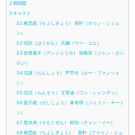
2
相関図
3
キャスト
3.1
褚思鏡（ちょしきょう） 黄軒（ホヮン・シュェ
ン）
3.2
伯顔（はくがん） 呉樾（ウー・ユエ）
3.3
安傑麗卡（アンジェリカ） 張榕容（ジャン・ロン
ロン）
3.4
沈譲（ちんじょう） 芦芳生（ルー・ファンシォ
ン）
3.5
沈淙（ちんそう） 王聖迪（ワン・シォンディ）
3.6
賀子礁（がししょう） 蒋奇明（ジィァン・チーミ
ン）
3.7
楚沐冉（そもくぜん） 程怡（チォン・イー）
3.8
褚思鉦（ちょしぎょく） 黄軒（フゥヮン・シュ