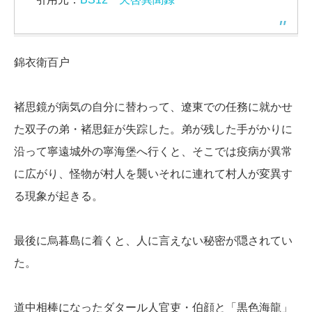
錦衣衛百户
褚思鏡が病気の自分に替わって、遼東での任務に就かせ
た双子の弟・褚思鉦が失踪した。弟が残した手がかりに
沿って寧遠城外の寧海堡へ行くと、そこでは疫病が異常
に広がり、怪物が村人を襲いそれに連れて村人が変異す
る現象が起きる。
最後に烏暮島に着くと、人に言えない秘密が隠されてい
た。
道中相棒になったダタール人官吏・伯顔と「黒色海龍」