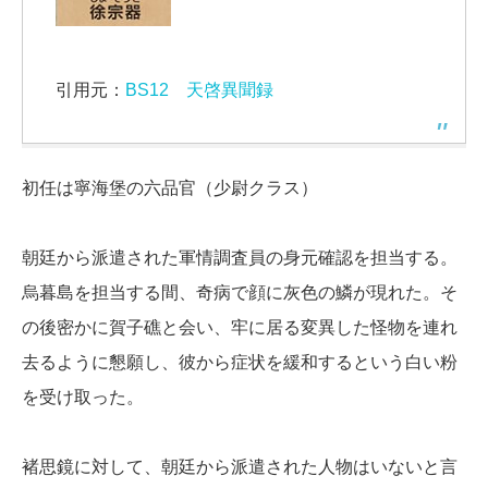
引用元：
BS12 天啓異聞録
初任は寧海堡の六品官（少尉クラス）
朝廷から派遣された軍情調査員の身元確認を担当する。
烏暮島を担当する間、奇病で顔に灰色の鱗が現れた。そ
の後密かに賀子礁と会い、牢に居る変異した怪物を連れ
去るように懇願し、彼から症状を緩和するという白い粉
を受け取った。
褚思鏡に対して、朝廷から派遣された人物はいないと言