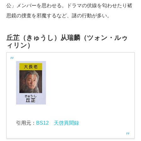
公」メンバーを思わせる。ドラマの伏線を匂わせたり褚
思鏡の捜査を邪魔するなど、謎の行動が多い。
丘芷（きゅうし）
从瑞麟（ツォン・ルゥ
ィリン）
引用元：
BS12 天啓異聞録