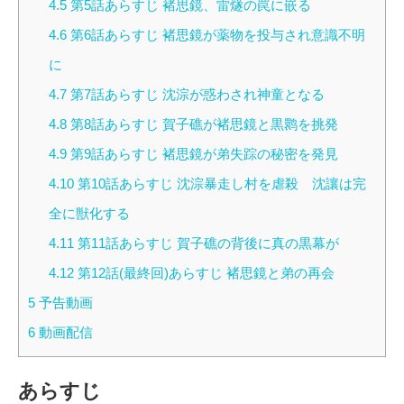
4.5
第5話あらすじ 褚思鏡、雷燧の罠に嵌る
4.6
第6話あらすじ 褚思鏡が薬物を投与され意識不明
に
4.7
第7話あらすじ 沈淙が惑わされ神童となる
4.8
第8話あらすじ 賀子礁が褚思鏡と黒鹮を挑発
4.9
第9話あらすじ 褚思鏡が弟失踪の秘密を発見
4.10
第10話あらすじ 沈淙暴走し村を虐殺 沈讓は完
全に獣化する
4.11
第11話あらすじ 賀子礁の背後に真の黒幕が
4.12
第12話(最終回)あらすじ 褚思鏡と弟の再会
5
予告動画
6
動画配信
あらすじ