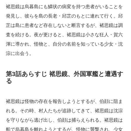
褚思鏡は烏暮島にも鱗状の病変を持つ患者がいることを
発見し、彼らを島の長老・邱芷のもとに連れて行く。邱
芷は島に患者など存在しないと断言するが、褚思鏡は調
査を続ける。夜が更けると、褚思鏡は小さな狂人・賀六
渾に導かれ、怪物と、自分の名前を知っている少女・沈
淙に出会う。
第3話あらすじ 褚思鏡、外国軍艦と遭遇す
る
褚思鏡は怪物の存在を報告しようとするが、伯顔に阻ま
れる。その時、村人たちが追跡してきて、褚思鏡は沈淙
を守りながら逃げ出し、伯顔は捕らえられる。褚思鏡は
船で烏暮島を離れようとするが、怪物に襲撃され、少女