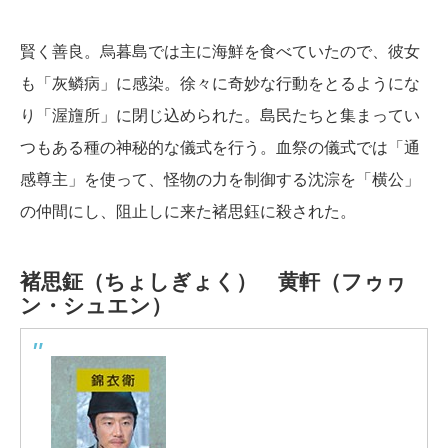
賢く善良。烏暮島では主に海鮮を食べていたので、彼女
も「灰鳞病」に感染。徐々に奇妙な行動をとるようにな
り「渥旜所」に閉じ込められた。島民たちと集まってい
つもある種の神秘的な儀式を行う。血祭の儀式では「通
感尊主」を使って、怪物の力を制御する沈淙を「横公」
の仲間にし、阻止しに来た褚思鈺に殺された。
褚思鉦（ちょしぎょく）
黄軒（フゥヮ
ン・シュエン）