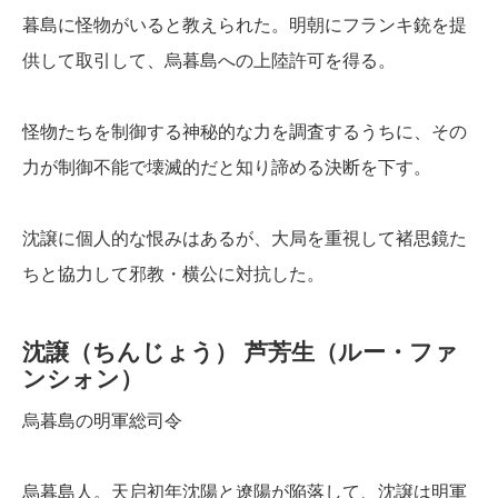
暮島に怪物がいると教えられた。明朝にフランキ銃を提
供して取引して、烏暮島への上陸許可を得る。
怪物たちを制御する神秘的な力を調査するうちに、その
力が制御不能で壊滅的だと知り諦める決断を下す。
沈譲に個人的な恨みはあるが、大局を重視して褚思鏡た
ちと協力して邪教・横公に対抗した。
沈譲（ちんじょう）
芦芳生（ルー・ファ
ンシォン）
烏暮島の明軍総司令
烏暮島人。天启初年沈陽と遼陽が陥落して、沈譲は明軍