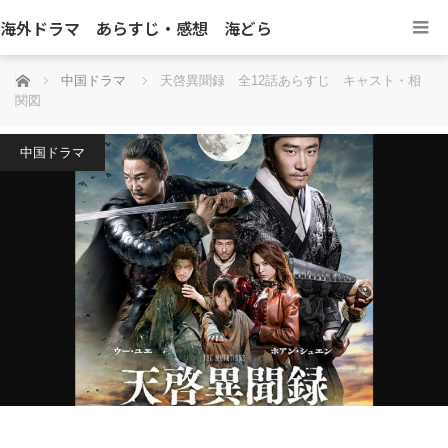
海外ドラマ あらすじ・感想 海どら
ホーム
中国ドラマ
天啓異聞録 全12話あらすじ キャスト・相
関図
中国ドラマ