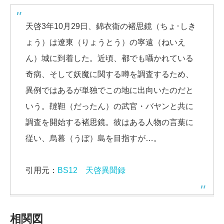
天啓3年10月29日、錦衣衛の褚思鏡（ちょ･しき
ょう）は遼東（りょうとう）の寧遠（ねいえ
ん）城に到着した。近頃、都でも囁かれている
奇病、そして妖魔に関する噂を調査するため、
異例ではあるが単独でこの地に出向いたのだと
いう。韃靼（だったん）の武官・バヤンと共に
調査を開始する褚思鏡。彼はある人物の言葉に
従い、烏暮（うぼ）島を目指すが…。
引用元：
BS12 天啓異聞録
相関図