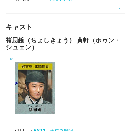
キャスト
褚思鏡（ちょしきょう）
黄軒（ホヮン・
シュェン）
引用元：
BS12 天啓異聞録