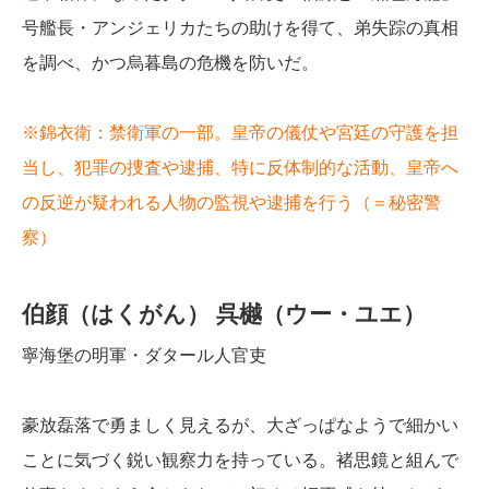
号艦長・アンジェリカたちの助けを得て、弟失踪の真相
を調べ、かつ烏暮島の危機を防いだ。
※錦衣衛：禁衛軍の一部。皇帝の儀仗や宮廷の守護を担
当し、犯罪の捜査や逮捕、特に反体制的な活動、皇帝へ
の反逆が疑われる人物の監視や逮捕を行う（＝秘密警
察）
伯顔（はくがん）
呉樾（ウー・ユエ）
寧海堡の明軍・ダタール人官吏
豪放磊落で勇ましく見えるが、大ざっぱなようで細かい
ことに気づく鋭い観察力を持っている。褚思鏡と組んで