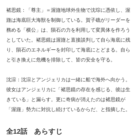
褚思鏡：「尊主」＝渥旜地球外生物で沈琮に憑依し、渥
旜は海底巨大海獣を制御している。賀子礁がリーダーを
務める「横公」は、隕石の力を利用して変異体を作ろう
としていた。褚思鏡は渥旜と直接談判して自ら海底に残
り、隕石のエネルギーを封印して海底にとどまる。自ら
と引き換えに危機を排除して、皆の安全を守る。
沈淙：沈淙とアンジェリカは一緒に船で海外へ向かう。
彼女はアンジェリカに「褚思鏡の存在を感じる、彼は生
きている」と漏らす。更に奇病が消えたのは褚思鏡が
「渥旜」勢力に対抗し続けているからだ、と指摘した。
全12話 あらすじ