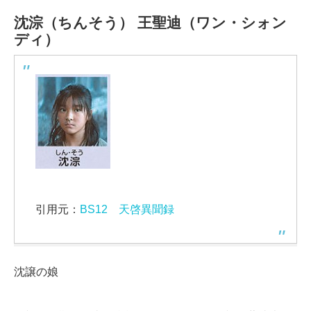
沈淙（ちんそう）
王聖迪（ワン・シォン
ディ）
引用元：
BS12 天啓異聞録
沈譲の娘