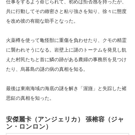
仕事をするよう命じられて、初めは拒否感を持ったが、
共に行動してその緻密さと粘り強さを知り、徐々に態度
を改め彼の有能な助手となった。
火薬樽を使って亀怪獣に重傷を負わせたり、クモの精霊
に襲われそうになる。岩壁上に謎のトーテムを発見し飢
えた村民たちと首に鱗の跡がある農婦の事務所を見つけ
たり、烏暮島の謎の病の真相を知る。
最後は東南海域の海底の謎を解き「渥旜」と失踪した褚
思鉦の真相を知った。
安傑麗卡（アンジェリカ）
張榕容（ジャ
ン・ロンロン）