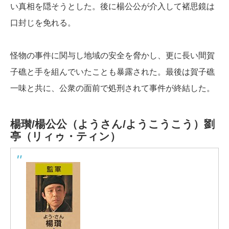
い真相を隠そうとした。後に楊公公が介入して褚思鏡は
口封じを免れる。
怪物の事件に関与し地域の安全を脅かし、更に長い間賀
子礁と手を組んでいたことも暴露された。最後は賀子礁
一味と共に、公衆の面前で処刑されて事件が終結した。
楊瓉/楊公公（ようさん/ようこうこう）
劉
亭（リィゥ・ティン）