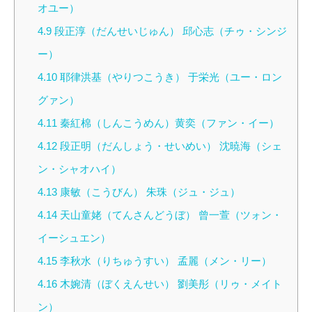
オユー）
4.9
段正淳（だんせいじゅん） 邱心志（チゥ・シンジ
ー）
4.10
耶律洪基（やりつこうき） 于栄光（ユー・ロン
グァン）
4.11
秦紅棉（しんこうめん）黄奕（ファン・イー）
4.12
段正明（だんしょう・せいめい） 沈暁海（シェ
ン・シャオハイ）
4.13
康敏（こうびん） 朱珠（ジュ・ジュ）
4.14
天山童姥（てんさんどうぼ） 曾一萱（ツォン・
イーシュエン）
4.15
李秋水（りちゅうすい） 孟麗（メン・リー）
4.16
木婉清（ぼくえんせい） 劉美彤（リゥ・メイト
ン）