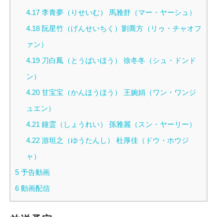
4.17
李青夢（りせいむ） 馬雅舒（マー・ヤーシュ）
4.18
阮星竹（げんせいちく）劉喬方（リゥ・チャオフ
ァン）
4.19
刀白鳳（とうばいほう） 徐冬冬（シュ・ドンド
ン）
4.20
甘宝宝（かんほうほう） 王婉娟（ワン・ワンジ
ュエン）
4.21
鐘霊（しょうれい） 孫雅麗（スン・ヤーリー）
4.22
游坦之（ゆうたんし） 杜厚佳（ドウ・ホウジ
ャ）
5
予告動画
6
動画配信