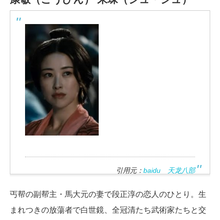
引用元：
baidu 天龙八部
丐帮の副帮主・馬大元の妻で段正淳の恋人のひとり。生
まれつきの放蕩者で白世鏡、全冠清たち武術家たちと交