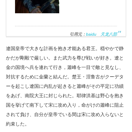
引用元：
baidu 天龙八部
遼国皇帝で大きな計画を抱き才能ある君王。穏やかで静
かだが剛毅で厳しい。また武力を尊び戦いが好き。遼と
金の国境へ兵を連れて行き，簫峰を一目で敵と見なし、
対抗するために金蘭と結んだ。楚王・涅鲁古がクーデタ
ーを起こし遼国に内乱が起きると簫峰がその平定に功績
をあげ、南院大王に封じられた。耶律洪基は野心を抱き
国を挙げて南下して宋に攻め入り，命がけの簫峰に阻止
されて負け、自分が皇帝でいる間は宋に攻め入らないと
約束した。