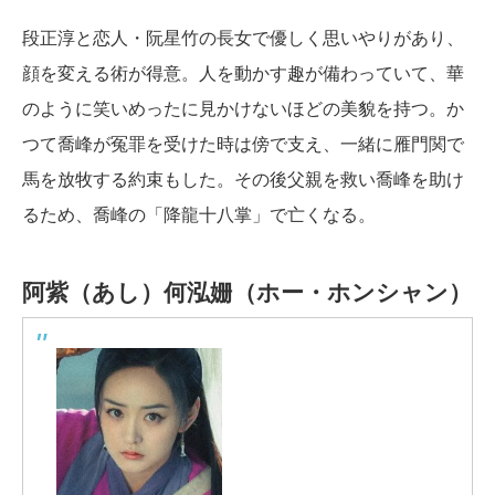
段正淳と恋人・阮星竹の長女で優しく思いやりがあり、
顔を変える術が得意。人を動かす趣が備わっていて、華
のように笑いめったに見かけないほどの美貌を持つ。か
つて喬峰が冤罪を受けた時は傍で支え、一緒に雁門関で
馬を放牧する約束もした。その後父親を救い喬峰を助け
るため、喬峰の「降龍十八掌」で亡くなる。
阿紫（あし）
何泓姗（ホー・ホンシャン）