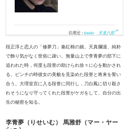
引用元：
baidu 天龙八部
段正淳と恋人の「修夢刀」秦紅棉の娘。天真爛漫、純朴
で飾り気がなく世俗に疎い。無量山上で李青夢の部下に
追われた時，何度も段誉の助けられ徐々に心を動かされ
る。ピンチの時彼女の美貌を見染めた段誉と将来を誓い
合う。大理皇宫に入る段誉に同行し，刀白鳳に切り殺さ
れそうになり守ってくれた段誉がケガをして、自分の出
生の秘密を知る。
李青夢（りせいむ）
馬雅舒（マー・ヤー