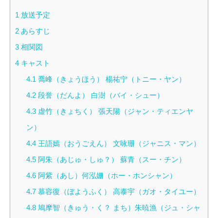
1
放送予定
2
あらすじ
3
相関図
4
キャスト
4.1
喬峰（きょうほう） 楊祐宁（トニー・ヤン）
4.2
段誉（だんよ） 白澍（バイ・シュー）
4.3
虚竹（きょちく） 張天陽（ジャン・ティエンヤ
ン）
4.4
王語嫣（おうごえん） 文咏珊（ジャニス・マン）
4.5
阿朱（あじゅ・しゅ？） 蘇青（スー・チン）
4.6
阿紫（あし）何泓姗（ホー・ホンシャン）
4.7
慕容復（ぼようふく） 高泰宇（ガオ・タイユー）
4.8
鳩摩智（きゅう・く？ まち）朱暁漁（ジュ・シャ