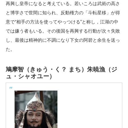
再興し皇帝になると考えている。若いころは武術の高さ
と博学さで世間に知られ、反動権力の「斗転星移」が得
意で“相手の方法を使ってやっつける”と称し，江湖の中
では嫌う者もいる。その後国を再興する行動が次々失敗
し、最後は精神的に不調になり下女の阿碧と余生を送っ
た。
鳩摩智（きゅう・く？ まち）
朱暁漁（ジ
ュ・シャオユー）