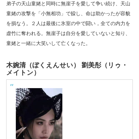
弟子の天山童姥と同時に無崖子を愛して争い続け、天山
童姥の攻撃を「小無相功」で躱し、命は助かったが容貌
を損なう。２人は最後に氷室の中で闘い，全ての内力を
虚竹に奪われる。無崖子は自分を愛していないと知り、
童姥と一緒に大笑いして亡くなった。
木婉清（ぼくえんせい）
劉美彤（リゥ・
メイトン）