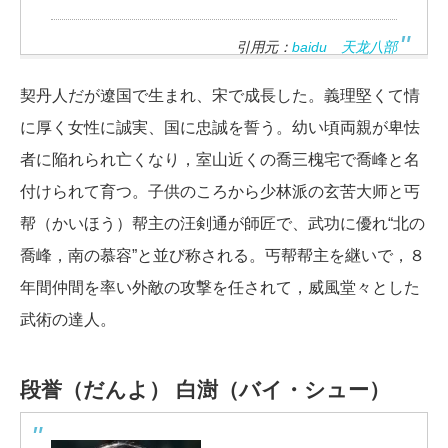
引用元：
baidu 天龙八部
契丹人だが遼国で生まれ、宋で成長した。義理堅くて情
に厚く女性に誠実、国に忠誠を誓う。幼い頃両親が卑怯
者に陥れられ亡くなり，室山近くの喬三槐宅で喬峰と名
付けられて育つ。子供のころから少林派の玄苦大师と丐
帮（かいほう）帮主の汪剣通が師匠で、武功に優れ“北の
喬峰，南の慕容”と並び称される。丐帮帮主を継いで，８
年間仲間を率い外敵の攻撃を任されて，威風堂々とした
武術の達人。
段誉（だんよ）
白澍（バイ・シュー）