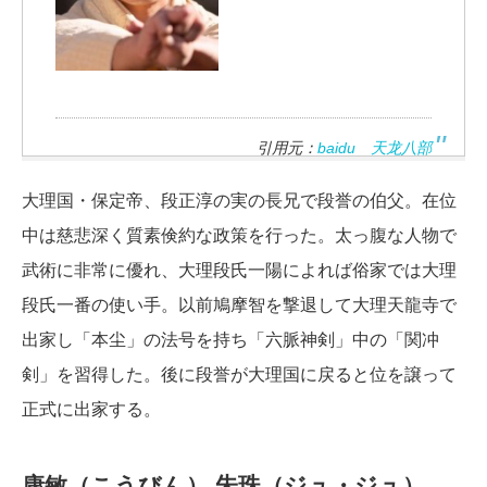
引用元：
baidu 天龙八部
大理国・保定帝、段正淳の実の長兄で段誉の伯父。在位
中は慈悲深く質素倹約な政策を行った。太っ腹な人物で
武術に非常に優れ、大理段氏一陽によれば俗家では大理
段氏一番の使い手。以前鳩摩智を撃退して大理天龍寺で
出家し「本尘」の法号を持ち「六脈神剣」中の「関冲
剣」を習得した。後に段誉が大理国に戻ると位を譲って
正式に出家する。
康敏（こうびん）
朱珠（ジュ・ジュ）