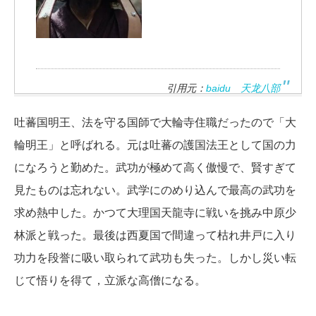
引用元：
baidu 天龙八部
吐蕃国明王、法を守る国師で大輪寺住職だったので「大
輪明王」と呼ばれる。元は吐蕃の護国法王として国の力
になろうと勤めた。武功が極めて高く傲慢で、賢すぎて
見たものは忘れない。武学にのめり込んで最高の武功を
求め熱中した。かつて大理国天龍寺に戦いを挑み中原少
林派と戦った。最後は西夏国で間違って枯れ井戸に入り
功力を段誉に吸い取られて武功も失った。しかし災い転
じて悟りを得て，立派な高僧になる。