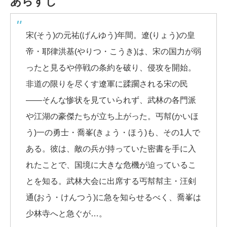
あらすじ
宋(そう)の元祐(げんゆう)年間。遼(りょう)の皇
帝・耶律洪基(やりつ・こうき)は、宋の国力が弱
ったと見るや停戦の条約を破り、侵攻を開始。
非道の限りを尽くす遼軍に蹂躙される宋の民
――そんな惨状を見ていられず、武林の各門派
や江湖の豪傑たちが立ち上がった。丐幇(かいほ
う)一の勇士・喬峯(きょう・ほう)も、その1人で
ある。彼は、敵の兵が持っていた密書を手に入
れたことで、国境に大きな危機が迫っているこ
とを知る。武林大会に出席する丐幇幇主・汪剣
通(おう・けんつう)に急を知らせるべく、喬峯は
少林寺へと急ぐが…。