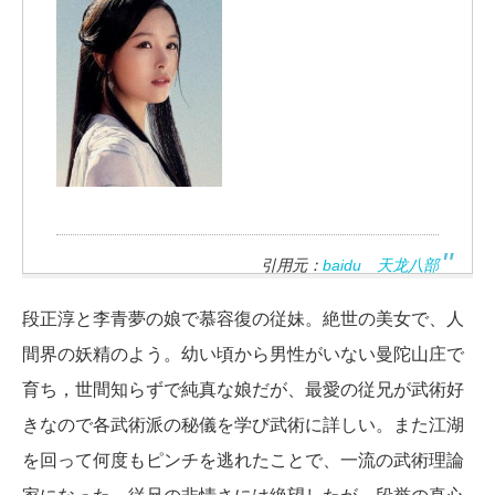
引用元：
baidu 天龙八部
段正淳と李青夢の娘で慕容復の従妹。絶世の美女で、人
間界の妖精のよう。幼い頃から男性がいない曼陀山庄で
育ち，世間知らずで純真な娘だが、最愛の従兄が武術好
きなので各武術派の秘儀を学び武術に詳しい。また江湖
を回って何度もピンチを逃れたことで、一流の武術理論