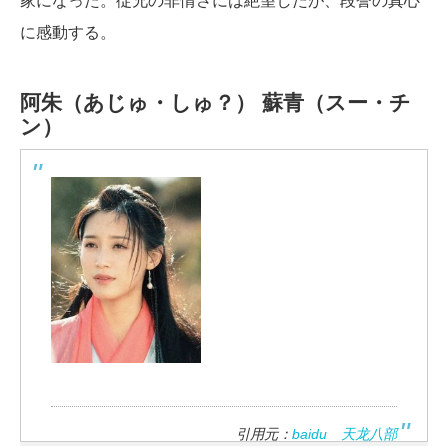
家になった。従兄の非情さには絶望したが、段誉の真心
に感動する。
阿朱（あじゅ・しゅ？）
蘇青（スー・チ
ン）
引用元：
baidu 天龙八部