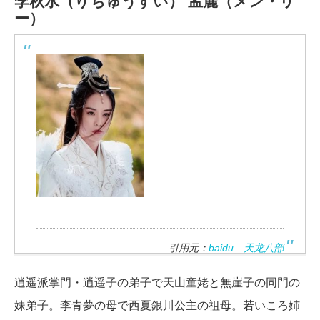
李秋水（りちゅうすい）
孟麗（メン・リ
ー）
引用元：
baidu 天龙八部
逍遥派掌門・逍遥子の弟子で天山童姥と無崖子の同門の
妹弟子。李青夢の母で西夏銀川公主の祖母。若いころ姉