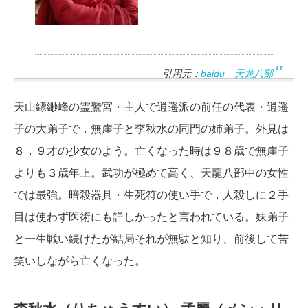
引用元：
baidu 天龙八部
天山縹緲峰の霊鷲宮・主人で逍遥派の前任の代表・逍遥
子の大弟子で，無崖子と李秋水の同門の姉弟子。外見は
８，９才の少女のよう。亡くなった時は９８歳で無崖子
よりも３歳年上。武功が極めて高く、天龍八部中の女性
では最強。暗殺器具・生死符の使い手で，人殺しに２手
目は使わず医術にも詳しかったと言われている。妹弟子
と一生戦い続けたが結局それが無駄と知り、前後して苦
笑いしながら亡くなった。