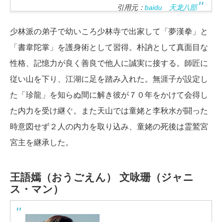
引用元：
baidu 天龙八部
少林派の弟子で幼いころ少林寺で出家して「夢漢拳」と
「書韋陀掌」を護身術として習得。朴訥として真面目な
性格、記憶力が良く善良で他人に誠実に接する。師匠に
従い山を下り、江湖に足を踏み入れた。無涯子が設定し
た「珍龍」を知らぬ間に解き彼が７０年をかけて会得し
た内力を受け継ぐ。また天山では童姥と李秋水が闘った
時意図せず２人の内力を取り込み、童姥の死後は霊鷲宮
宮主を継承した。
王語嫣（おうごえん）
文咏珊（ジャニ
ス・マン）