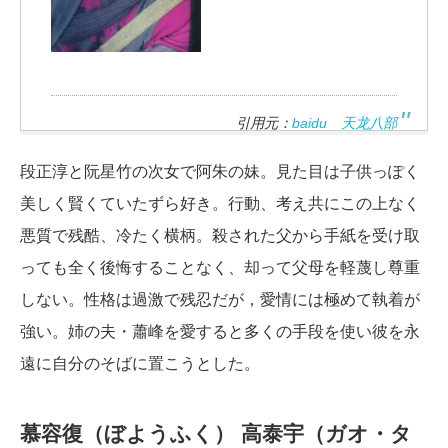
引用元：
baidu 天龙八部
段正淳と阮星竹の次女で阿朱の妹。見た目は子供っぽく
美しく賢くていたずら好き。行動、考え共にこの上なく
悪質で残酷、冷たく横柄。殺された父から手紙を受け取
っても全く後悔することなく、却って父母を軽蔑し尊重
しない。性格は過激で残忍だが，愛情には極めて執着が
強い。姉の夫・蕭峰を愛すると多くの手段を使い彼を永
遠に自分のそばに置こうとした。
慕容復（ぼようふく）
高泰宇（ガオ・タ