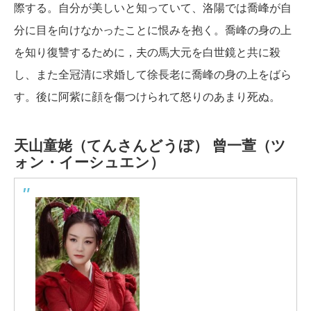
際する。自分が美しいと知っていて、洛陽では喬峰が自
分に目を向けなかったことに恨みを抱く。喬峰の身の上
を知り復讐するために，夫の馬大元を白世鏡と共に殺
し、また全冠清に求婚して徐長老に喬峰の身の上をばら
す。後に阿紫に顔を傷つけられて怒りのあまり死ぬ。
天山童姥（てんさんどうぼ）
曾一萱（ツ
ォン・イーシュエン）