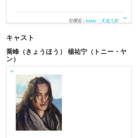
引用元：
baidu 天龙八部
キャスト
喬峰（きょうほう）
楊祐宁（トニー・ヤ
ン）