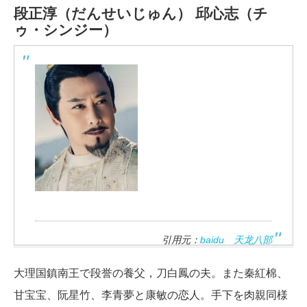
段正淳（だんせいじゅん）
邱心志（チ
ゥ・シンジー）
引用元：
baidu 天龙八部
大理国鎮南王で段誉の養父，刀白鳳の夫。また秦紅棉、
甘宝宝、阮星竹、李青夢と康敏の恋人。手下を肉親同様