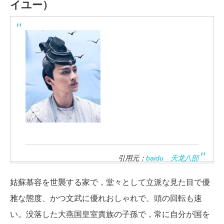
イユー）
引用元：
baidu 天龙八部
姑蘇慕容を世襲する家で，堂々として立派な見た目で優
雅な態度、かつ文武に優れおしゃれで、頭の回転も速
い。没落した大燕国皇室貴族の子孫で，常に自分が国を