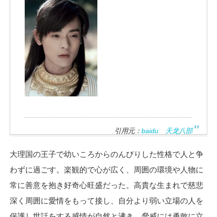
引用元：
baidu 天龙八部
大理国の王子で幼いころからのんびりした性格で人と争
わずに過ごす。楽観的で心が広く、周囲の環境や人物に
常に善意を抱き好奇心旺盛だった。高貴な生まれで慈悲
深く周囲に愛情をもって接し、自分より弱い立場の人を
保護し世話をする感情が自然と沸き、脅威には勇敢に立