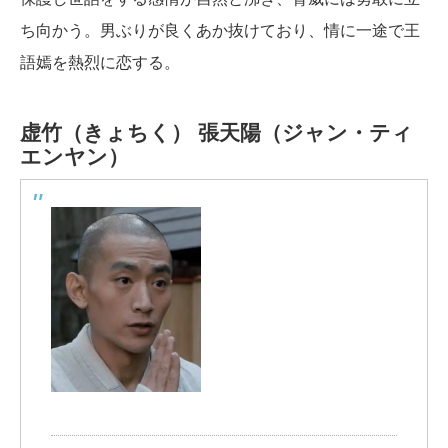
ち向かう。男ぶりが良くあか抜けており、情に一途で王
語嫣を熱烈に恋する。
虚竹（きょちく）
張天陽（ジャン・ティ
エンヤン）