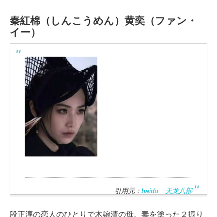
秦紅棉（しんこうめん）
黄奕（ファン・
イー）
引用元：
baidu 天龙八部
段正淳の恋人のひとりで木婉清の母。毒を塗った２振り