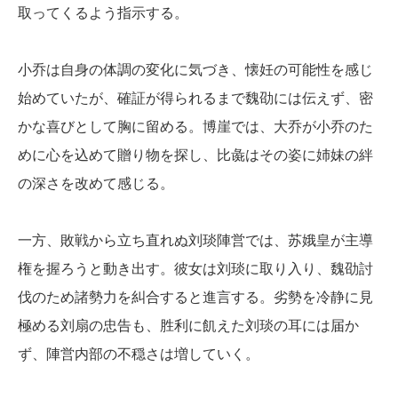
取ってくるよう指示する。
小乔は自身の体調の変化に気づき、懐妊の可能性を感じ
始めていたが、確証が得られるまで魏劭には伝えず、密
かな喜びとして胸に留める。博崖では、大乔が小乔のた
めに心を込めて贈り物を探し、比彘はその姿に姉妹の絆
の深さを改めて感じる。
一方、敗戦から立ち直れぬ刘琰陣営では、苏娥皇が主導
権を握ろうと動き出す。彼女は刘琰に取り入り、魏劭討
伐のため諸勢力を糾合すると進言する。劣勢を冷静に見
極める刘扇の忠告も、胜利に飢えた刘琰の耳には届か
ず、陣営内部の不穏さは増していく。