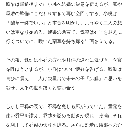
魏梁は帰還後すぐに小桃へ結婚の決意を伝えるが、庭や
屋敷の準備にこだわりすぎて再び空回りする。小桃は
「蘭草一鉢でいい」と本音を明かし、ようやく二人の想
いは重なり始める。魏渠の助言で、魏梁は乔平を迎えに
行くついでに、咲いた蘭草を持ち帰る計画を立てる。
その夜、魏劭は小乔の疲れや月信の遅れに気づき、医官
を呼ぼうとするが、小乔はついに懐妊を告げる。魏劭は
喜びに震え、二人は観星台で未来の子「腓腓」に思いを
馳せ、太平の世を築くと誓い合う。
しかし平穏の裏で、不穏な兆しも広がっていた。童謡を
使い乔平を讃え、乔越を貶める動きが現れ、张浦はそれ
を利用して乔越の焦りを煽る。さらに刘琰は康郡への介