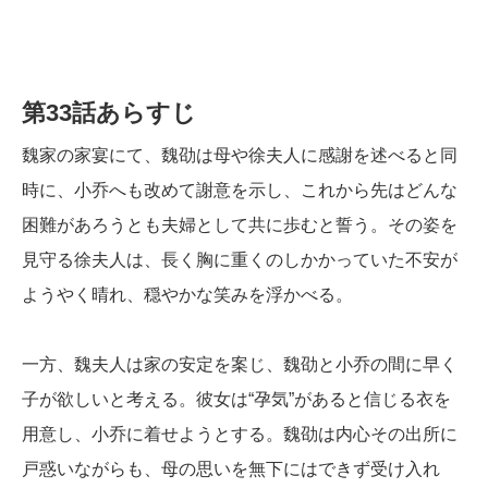
第33話あらすじ
魏家の家宴にて、魏劭は母や徐夫人に感謝を述べると同
時に、小乔へも改めて謝意を示し、これから先はどんな
困難があろうとも夫婦として共に歩むと誓う。その姿を
見守る徐夫人は、長く胸に重くのしかかっていた不安が
ようやく晴れ、穏やかな笑みを浮かべる。
一方、魏夫人は家の安定を案じ、魏劭と小乔の間に早く
子が欲しいと考える。彼女は“孕気”があると信じる衣を
用意し、小乔に着せようとする。魏劭は内心その出所に
戸惑いながらも、母の思いを無下にはできず受け入れ