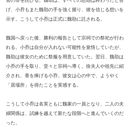
去の罪を詫びる。魏劭は、すべての恩怨は終わったと告
げ、小乔もまた魏劭の手を強く握り、彼を信じる想いを
示す。こうして小乔は正式に魏劭に託される。
魏国へ戻った後、勝利の報告として宗祠での祭祀が行わ
れる。小乔は自分が入れない可能性を覚悟していたが、
魏劭は彼女のために祭服を用意していた。翌日、魏劭は
小乔の手を取り、堂々と宗祠へ導く。徐夫人や祖先に紹
介され、香を捧げる小乔。彼女は心の中で、ようやく
「居場所」を得たことを実感する。
こうして小乔は名実ともに魏家の一員となり、二人の夫
婦関係は、試練を越えて新たな段階へと進んでいくのだ
った。