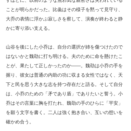
すほどに、以前のような無邪気な親密さは失われている
ことが明らかだった。比彘はその様子を黙って見守り、
大乔の表情に浮かぶ寂しさを察して、演奏が終わると静
かに寄り添い支える。
山谷を後にした小乔は、自分の選択が姉を傷つけたので
はないかと魏劭に打ち明ける。夫のために命を懸けたこ
とが、果たして正しかったのか——。魏劭は小乔の手を
握り、彼女は普通の内助の功に収まる女性ではなく、天
下と民を思う大きな志を持つ存在だと語る。そして自分
は、小乔のための「矛であり盾」でありたいと誓う。小
乔はその言葉に胸を打たれ、魏劭の手のひらに「平安」
を願う文字を書く。二人は強く抱き合い、互いの想いを
確かめ合う。