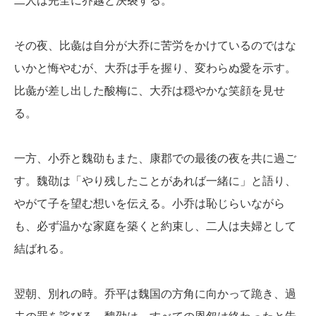
二人は完全に乔越と決裂する。
その夜、比彘は自分が大乔に苦労をかけているのではな
いかと悔やむが、大乔は手を握り、変わらぬ愛を示す。
比彘が差し出した酸梅に、大乔は穏やかな笑顔を見せ
る。
一方、小乔と魏劭もまた、康郡での最後の夜を共に過ご
す。魏劭は「やり残したことがあれば一緒に」と語り、
やがて子を望む想いを伝える。小乔は恥じらいながら
も、必ず温かな家庭を築くと約束し、二人は夫婦として
結ばれる。
翌朝、別れの時。乔平は魏国の方角に向かって跪き、過