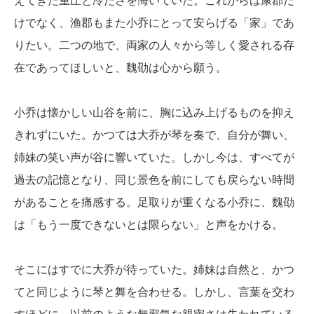
えてきた重圧と冷たさを悔いていた。これからは康郡だ
けでなく、渔郡もまた小乔にとって安らげる「家」であ
りたい。二つの地で、両家の人々から等しく愛される存
在であってほしいと、魏劭は心から願う。
小乔は懐かしい山谷を前に、胸に込み上げるものを抑え
きれずにいた。かつては大乔が琴を奏で、自分が舞い、
姉妹の笑い声が谷に響いていた。しかし今は、すべてが
過去の記憶となり、同じ景色を前にしても戻らない時間
があることを痛感する。足取りが重くなる小乔に、魏劭
は「もう一度できないとは限らない」と声をかける。
そこにはすでに大乔が待っていた。姉妹は自然と、かつ
てと同じように琴と舞を合わせる。しかし、言葉を交わ