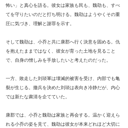
怖い」と真心を語る。彼女は家族も民も、魏劭も、すべ
てを守りたいのだと打ち明ける。魏劭はようやくその重
圧に気づき、理解と謝罪を示す。
そして魏劭は、小乔と共に康郡へ行く決意を固める。仇
を抱えたままではなく、彼女が育った土地を見ること
で、自身の憎しみを手放したいと考えたのだった。
一方、敗走した刘琰軍は壊滅的被害を受け、内部でも亀
裂が生じる。撤兵を決めた刘琰は表向き冷静だが、内心
では新たな粛清を企てていた。
康郡では、小乔と魏劭は家族と再会する。温かく迎えら
れる小乔の姿を見て、魏劭は彼女が本来どれほど大切に