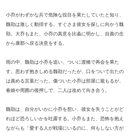
小乔がわずかな兵で危険な役目を果たしていたと知り、
魏劭は激しく動揺する。すぐさま彼女を探しに向かう魏
劭。大乔もまた、小乔の真意を比彘に明かし、自責の念
から康郡へ戻る決意をする。
雨の中、魏劭は小乔を追い、ついに渡橋で再会を果た
す。思わず抱きしめる魏劭だったが、口をついて出たの
は責める言葉だった。傷ついた小乔は部屋に籠もるが、
春娘や周囲の後押しで、二人は改めて向き合う。
魏劭は、自分がいかに小乔を想い、彼女を失うことがど
れほど恐ろしいかを吐露する。小乔もまた、恐怖を抱え
ながらも「愛する人が戦場にいるのに、何もしない方が