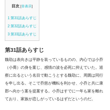
目次
[
非表示
]
1
第31話あらすじ
2
第32話あらすじ
3
第33話あらすじ
第31話あらすじ
魏劭は表向きは平静を装っているものの、内心では小乔
（小喬）の身を案じ、感情の波を必死に抑えていた。巡
察に出るという名目で動こうとする魏劭に、周囲は同行
を申し出る。そこで乔慈が機転を利かせ、小乔と共に康
郡へ向かう案を提案する。小乔はすでに一年も家を離れ
ており、家族が恋しがっているはずだというのだ。