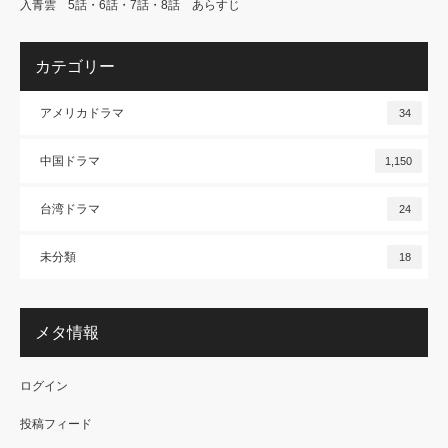
入青雲 5話・6話・7話・8話 あらすじ
カテゴリー
アメリカドラマ
34
中国ドラマ
1,150
台湾ドラマ
24
未分類
18
メタ情報
ログイン
投稿フィード