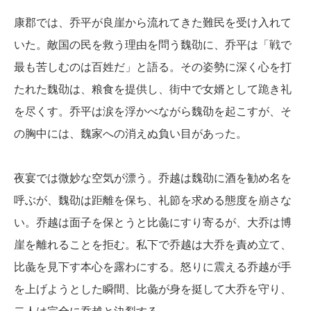
康郡では、乔平が良崖から流れてきた難民を受け入れて
いた。敵国の民を救う理由を問う魏劭に、乔平は「戦で
最も苦しむのは百姓だ」と語る。その姿勢に深く心を打
たれた魏劭は、粮食を提供し、街中で女婿として跪き礼
を尽くす。乔平は涙を浮かべながら魏劭を起こすが、そ
の胸中には、魏家への消えぬ負い目があった。
夜宴では微妙な空気が漂う。乔越は魏劭に酒を勧め名を
呼ぶが、魏劭は距離を保ち、礼節を求める態度を崩さな
い。乔越は面子を保とうと比彘にすり寄るが、大乔は博
崖を離れることを拒む。私下で乔越は大乔を責め立て、
比彘を見下す本心を露わにする。怒りに震える乔越が手
を上げようとした瞬間、比彘が身を挺して大乔を守り、