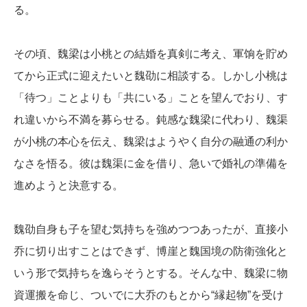
る。
その頃、魏梁は小桃との結婚を真剣に考え、軍饷を貯め
てから正式に迎えたいと魏劭に相談する。しかし小桃は
「待つ」ことよりも「共にいる」ことを望んでおり、す
れ違いから不満を募らせる。鈍感な魏梁に代わり、魏渠
が小桃の本心を伝え、魏梁はようやく自分の融通の利か
なさを悟る。彼は魏渠に金を借り、急いで婚礼の準備を
進めようと決意する。
魏劭自身も子を望む気持ちを強めつつあったが、直接小
乔に切り出すことはできず、博崖と魏国境の防衛強化と
いう形で気持ちを逸らそうとする。そんな中、魏梁に物
資運搬を命じ、ついでに大乔のもとから“縁起物”を受け