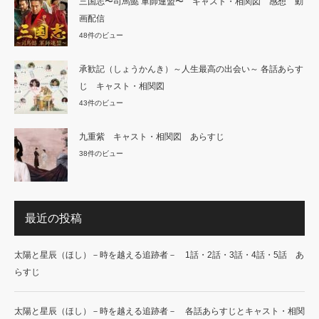
三国志〜司馬懿 軍師連盟〜 キャスト・相関図 感想 動
画配信
48件のビュー
承歓記（しょうかんき）～人生最高の出会い～ 各話あらす
じ キャスト・相関図
43件のビュー
九重紫 キャスト・相関図 あらすじ
38件のビュー
最近の投稿
太陽と星辰（ほし）－時を越える追跡者－ 1話・2話・3話・4話・5話 あ
らすじ
太陽と星辰（ほし）－時を越える追跡者－ 各話あらすじとキャスト・相関