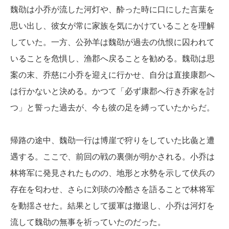
魏劭は小乔が流した河灯や、酔った時に口にした言葉を
思い出し、彼女が常に家族を気にかけていることを理解
していた。一方、公孙羊は魏劭が過去の仇恨に囚われて
いることを危惧し、渔郡へ戻ることを勧める。魏劭は思
案の末、乔慈に小乔を迎えに行かせ、自分は直接康郡へ
は行かないと決める。かつて「必ず康郡へ行き乔家を討
つ」と誓った過去が、今も彼の足を縛っていたからだ。
帰路の途中、魏劭一行は博崖で狩りをしていた比彘と遭
遇する。ここで、前回の戦の裏側が明かされる。小乔は
林将军に発見されたものの、地形と水勢を示して伏兵の
存在を匂わせ、さらに刘琰の冷酷さを語ることで林将军
を動揺させた。結果として援軍は撤退し、小乔は河灯を
流して魏劭の無事を祈っていたのだった。