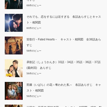
69件のビュー
それでも、恋をするには近すぎる 各話あらすじとキャス
ト・相関図
60件のビュー
笑歌行－Fated Hearts－ キャスト・相関図 全38話あら
すじ
58件のビュー
承歓記（しょうかんき）33話・34話・35話・36話・37話
(最終回) あらすじ
56件のビュー
荊棘（いばら）の花～奪われた私～ 各話あらすじ キャ
スト・相関図
56件のビュー