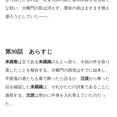
な戦い。火蛾門の影は消えず、運命の炎はますます燃え
盛ろうとしていた――。
第30話 あらすじ
来羅敷
は主である
来羅織
のもとへ戻り、今回の件を取り
逃したことを報告する。火蛾門の残党はすでに始末し、
半面鬼の者たちも毒で葬ったと語るが、
沈渡
から奪った
品を確認した
来羅織
は、それがただの詩集であることに
激怒する。
沈渡
は密かに中身を入れ替えていたのだっ
た。