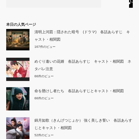
本日の人気ページ
清明上河図：隠された暗号 (ドラマ) 各話あらすじ キ
ャスト・相関図
167件のビュー
めぐり逢いの花婿 各話あらすじ キャスト・相関図 ネ
タバレ注意
66件のビュー
命を懸けし者たち 各話あらすじとキャスト・相関図
66件のビュー
錦月如歌（きんげつじょか） 強く美しき誓い 各話あらす
じとキャスト・相関図
52件のビュー