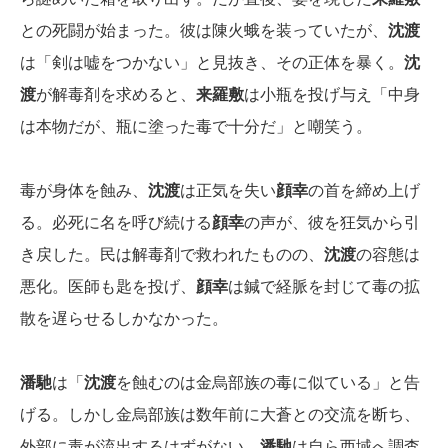
との死闘が始まった。彼は陳火蛾を装っていたが、
沈渡
は「剣は嘘をつかない」と見抜き、その正体を暴く。
沈
渡
が解毒剤を求めると、
来羅敷
は小瓶を投げ与え「中身
は本物だが、瓶に塗った毒で十分だ」と嘲笑う。
毒が身体を蝕み、
沈渡
は正気を失い
顔幸
の首を締め上げ
る。必死に名を呼び続ける
顔幸
の声が、彼を狂気から引
き戻した。民は解毒剤で救われたものの、
沈渡
の容態は
悪化。医師も匙を投げ、
顔幸
は鍼で経脈を封じて毒の拡
散を遅らせるしかなかった。
潘馳
は「
沈渡
を蝕むのは金烏部族の毒に似ている」と告
げる。しかし金烏部族は数年前に大蒼との交流を断ち、
外部に毒が流出するはずがない。
潘馳
は自ら西域へ調査