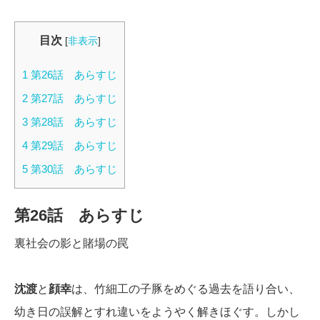
目次
[
非表示
]
1
第26話 あらすじ
2
第27話 あらすじ
3
第28話 あらすじ
4
第29話 あらすじ
5
第30話 あらすじ
第26話 あらすじ
裏社会の影と賭場の罠
沈渡
と
顔幸
は、竹細工の子豚をめぐる過去を語り合い、
幼き日の誤解とすれ違いをようやく解きほぐす。しかし