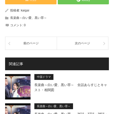
RSS
feedly
投稿者:
kaigai
長楽曲～白い愛、黒い罪～
コメント:
0
前のページ
次のページ
関連記事
中国ドラマ
長楽曲～白い愛、黒い罪～ 全話あらすじとキャ
スト・相関図
長楽曲～白い愛、黒い罪～