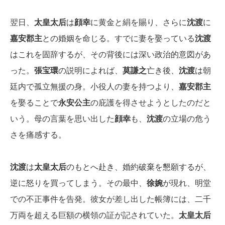
翌日、
太皇太后
は
顔幸
に黄金と絹を賜り、さらに
沈渡
に
嘉安郡主
との婚姻を命じる。すでに妻を娶っている
沈渡
はこれを固辞するが、その背後には深い政治的意図があ
った。
張宝環
の説明によれば、
莫謙之
亡き後、
沈渡
は朝
廷内で孤立無援の身。小役人の妻を持つより、
嘉安郡主
を娶ることで
永安公主
の庇護を得させようとしたのだと
いう。母の言葉を思い出した
顔幸
も、
沈渡
の立場の危う
さを痛感する。
沈渡
は
太皇太后
のもとへ赴き、婚約破棄を懇願するが、
逆に怒りを買ってしまう。その最中、
徐婉
が現れ、明堂
での不正事件を告発。彼女が差し出した帳簿には、二千
万両を超える巨額の横領の証が記されていた。
太皇太后