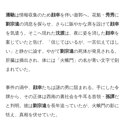
潘馳
は情報収集のため
顔幸
を伴い遊郭へ。花魁・
秀秀
に
劉宗遠
の消息を探らせ、さらに賑やかな席を設けて
顔幸
を気遣う。そこへ現れた
沈渡
は、夜に姿を消した
顔幸
を
案じていたと告げ、「信じてはいるが、一言伝えてほし
い」と静かに諭す。やがて
劉宗遠
の死体が発見される。
肝臓は摘出され、体には「火蛾門」の名が青い文字で刻
まれていた。
事件の渦中、
顔幸
たちは謎の男に阻まれる。手にした令
牌から、その正体は西南の裏社会を牛耳る首領・
孫譚
だ
と判明。彼は
劉宗遠
を長年追っていたが、火蛾門の影に
怯え、真相を伏せていた。