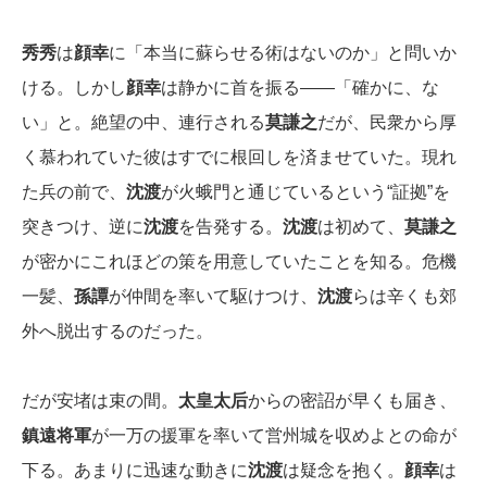
秀秀
は
顔幸
に「本当に蘇らせる術はないのか」と問いか
ける。しかし
顔幸
は静かに首を振る――「確かに、な
い」と。絶望の中、連行される
莫謙之
だが、民衆から厚
く慕われていた彼はすでに根回しを済ませていた。現れ
た兵の前で、
沈渡
が火蛾門と通じているという“証拠”を
突きつけ、逆に
沈渡
を告発する。
沈渡
は初めて、
莫謙之
が密かにこれほどの策を用意していたことを知る。危機
一髪、
孫譚
が仲間を率いて駆けつけ、
沈渡
らは辛くも郊
外へ脱出するのだった。
だが安堵は束の間。
太皇太后
からの密詔が早くも届き、
鎮遠将軍
が一万の援軍を率いて営州城を収めよとの命が
下る。あまりに迅速な動きに
沈渡
は疑念を抱く。
顔幸
は