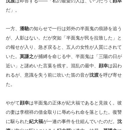
沈渡
は即答する――「私の最愛の人は、いつだって
顔幸
だ」。
一方、
潘馳
の知らせで一行は郊外の半面鬼の痕跡を追う
が、人影はない。だが突如「半面鬼が民を拉致した」と
の報せが入り、急ぎ戻ると、五人の女性が人質にされて
いた。
莫謙之
が捕縛を命じる中、半面鬼は「三陽の日が
近い」と謎めいた言葉を残す。混乱の最中、
顔幸
は囚わ
れるが、意識を失う前に吹いた笛の音が
沈渡
を呼び寄せ
た。
やがて
顔幸
は半面鬼の正体が紀大福であると見抜く。彼
の妻は李楷祥の借金取りに辱められ命を落とした。復讐
に駆られた
紀大福
が一連の事件を仕組んでいたのだ。
沈