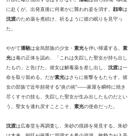
に赴くが、出発直後に何者かに襲われ姿を消す。
顔幸
は
沈渡
のため薬を煮続け、祈るように彼の眠りを見守っ
た。
やがて
潘馳
は金烏部族の少女・
素光
を伴い帰還する。
素
光
は毒の正体を認め、「これは失踪した聖女が持ち出し
たもの」と告げた。彼女は解毒薬を差し出し、
沈渡
は一
命を取り留める。だが
素光
はさらに衝撃をもたらす。彼
女の部族で近年頻発する“炎の術”――家屋を瞬時に焼き
尽くすその技も、失踪した聖女が生み出したものだとい
う。聖女を連れ戻すことこそ、
素光
の使命だった。
沈渡
は広春堂を再調査し、朱砂の痕跡を発見する。朱砂
は本来、朝廷が厳重に管理する希少資源。敵勢力が入手