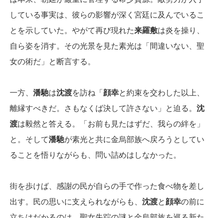
している事実は、彼らの影響が深く宮廷に及んでいるこ
とを示していた。やがて再び現れた
来羅敷
は炎を操り、
自ら姿を消す。その光景を見た素光は「間違いない、聖
女の術だ」と断言する。
一方、
潘馳
は
沈渡
を訪ね「
顔幸
と約束を交わした以上、
離縁すべきだ。さもなくば決して許さない」と迫る。
沈
渡
は毅然と答える。「お前も見たはずだ、我らの絆を」
と。そして
潘馳
が素光と共に金烏部族へ戻ろうとしてい
ることを悟りながらも、問い詰めはしなかった。
街を歩けば、感謝の民が自らの手で作った食べ物を差し
出す。民の思いに支えられながらも、
沈渡
と
顔幸
の前に
立ちはだかるのは、聖女失踪の謎と金烏部族を巡る新た