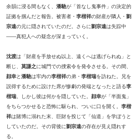
余韻に浸る間もなく、
潘馳
が「首なし鬼事件」の決定的
証拠を掴んだと報告。被害者・
李楷祥
の財産が隣人・
劉
宗遠
の元に隠されていたのだ。さらに
劉宗遠
は失踪中
――真犯人への疑念が深まっていく。
沈渡
は「財産を手放せぬ以上、遠くへは逃げられぬ」と
断じ、
莫謙之
に城門での捜索令を発令させる。その間、
顔幸
と
潘馳
は牢内の
李楷祥
の弟・
李楷瑞
を訪ねた。兄を
説得するために設けた席が惨劇の発端となったと語る
李
楷瑞
。しかし彼は何かを隠していた。
顔幸
が「半面鬼」
をちらつかせると恐怖に駆られ、ついに口を開く。
李楷
祥
は賭博に溺れた末、巨財を投じて「仙道」を学ぼうと
していたのだ。その背後に
劉宗遠
の存在が見え隠れす
る。