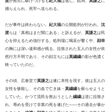
渡
が救出に駆けつけるも
紀大福
は逃亡。結局、
莫謙之
に
捕らえられ、死牢へ送られる。
だが事件は終わらない。
紀大福
の公開処刑が行われ、
沈
渡
らは「真相はまだ闇にある」と訴えるが、
莫謙之
は民
心を抑えるため強行する。処刑場に喝采が響く中、
顔幸
の胸には深い違和感が残る。拉致された五人の女性が依
然行方不明であり、その顔立ちには
莫繍繍
の影が色濃く
映っていたのだ。
その頃、広春堂で
莫謙之
は遂に本性を現す。彼は五人の
女性を惨殺し、その血で亡き妹・
莫繍繍
を蘇らせようと
していた。かつて流民を救おうとした
繍繍
は逆に拉致さ
れ、辱めを受けて非業の死を遂げた――その過去が暴か