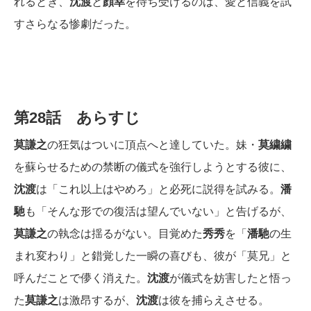
れるとき、
沈渡
と
顔幸
を待ち受けるのは、愛と信義を試
すさらなる惨劇だった。
第28話 あらすじ
莫謙之
の狂気はついに頂点へと達していた。妹・
莫繍繍
を蘇らせるための禁断の儀式を強行しようとする彼に、
沈渡
は「これ以上はやめろ」と必死に説得を試みる。
潘
馳
も「そんな形での復活は望んでいない」と告げるが、
莫謙之
の執念は揺るがない。目覚めた
秀秀
を「
潘馳
の生
まれ変わり」と錯覚した一瞬の喜びも、彼が「莫兄」と
呼んだことで儚く消えた。
沈渡
が儀式を妨害したと悟っ
た
莫謙之
は激昂するが、
沈渡
は彼を捕らえさせる。