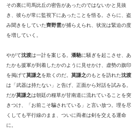
その裏に司馬比丘の密告があったのではないかと見抜
き、彼らが常に監視下にあったことを悟る。さらに、盗
み聞きをしていた
齊野雲
が捕らえられ、状況は緊迫の度
を増していく。
やがて
沈渡
は一計を案じる。
潘馳
に騒ぎを起こさせ、あ
たかも援軍が到着したかのように見せかけ、虚勢の旗印
を掲げて
莫謙之
を欺くのだ。
莫謙之
のもとを訪れた
沈渡
は「武器は持たない」と告げ、正面から対話を試みる。
だが
莫謙之
は朝廷の糧草が甘南道に流れていることを突
きつけ、「お前こそ騙されている」と言い放つ。理を尽
くしても平行線のまま、ついに両者は剣を交える運命
に。