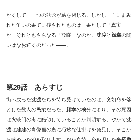
かくして、一つの執念が幕を閉じる。しかし、血にまみ
れた争いの果てに残されたものは、果たして「真実」
か、それともさらなる「欺瞞」なのか。
沈渡
と
顔幸
の闘
いはなお続くのだった――。
第29話 あらすじ
街へ戻った
沈渡
たちを待ち受けていたのは、突如命を落
とした数人の民衆だった。
顔幸
の検分により、その死因
は火蛾門の毒に酷似していることが判明する。やがて
沈
渡
は繍繍の肖像画の裏に巧妙な仕掛けを発見し、そこか
ら謎めいた箱を取り出す。だが直後、姿を現した
来羅敷