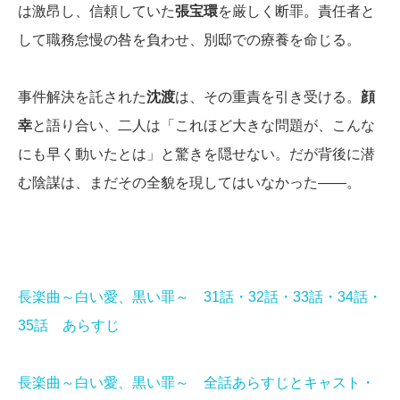
は激昂し、信頼していた
張宝環
を厳しく断罪。責任者と
して職務怠慢の咎を負わせ、別邸での療養を命じる。
事件解決を託された
沈渡
は、その重責を引き受ける。
顔
幸
と語り合い、二人は「これほど大きな問題が、こんな
にも早く動いたとは」と驚きを隠せない。だが背後に潜
む陰謀は、まだその全貌を現してはいなかった――。
長楽曲～白い愛、黒い罪～ 31話・32話・33話・34話・
35話 あらすじ
長楽曲～白い愛、黒い罪～ 全話あらすじとキャスト・