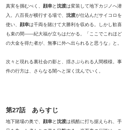
真実を掴むべく、
顔幸
と
沈渡
は変装して地下カジノへ潜
入。八百長が横行する場で、
沈渡
が仕込んだサイコロを
使い、
顔幸
は千両を賭けて大勝利を収める。しかし歓喜
も束の間――紀大福が立ちはだかる。「ここでこれほど
の大金を得た者が、無事に外へ出られると思うな」と。
次々と現れる裏社会の影と、揺さぶられる人間模様。事
件の行方は、さらなる闇へと深く沈んでいく。
第27話 あらすじ
地下賭場の奥で、
顔幸
と
沈渡
は残酷に打ち据えられ、手