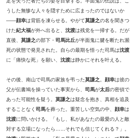
足を失った者たちの姿を目撃する。半面鬼の伝説は、こ
うした無惨な人々を隠すために広まったのではないか
――
顔幸
は背筋を凍らせる。やがて
莫謙之
の名を聞きつ
けた
紀大福
が外へ出ると、
沈渡
は残党を一掃する。だが
直後、
莫謙之
の部下・
司馬比丘
が半面鬼に腱を断たれ瀕
死の状態で発見された。自らの最期を悟った司馬は
沈渡
に「痛快な死」を願い、
沈渡
は静かにそれを叶える。
その後、南山で司馬の家族を弔った
莫謙之
。
顔幸
は彼の
父が伝書鳩を操っていた事実から、
司馬
が
太后
の密偵で
あった可能性を疑う。
莫謙之
は疑念を抱き、真相を追及
することなく
司馬
を葬った。重苦しい空気の中、
顔幸
は
沈渡
に問いかける。「もし、私があなたの最愛の人と敵
対する立場になったら……それでも信じてくれる？」。