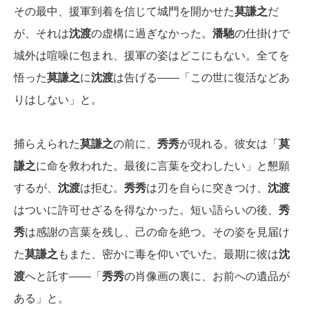
その最中、援軍到着を信じて城門を開かせた
莫謙之
だ
が、それは
沈渡
の虚構に過ぎなかった。
潘馳
の仕掛けで
城外は喧噪に包まれ、援軍の姿はどこにもない。全てを
悟った
莫謙之
に
沈渡
は告げる――「この世に復活などあ
りはしない」と。
捕らえられた
莫謙之
の前に、
秀秀
が現れる。彼女は「
莫
謙之
に命を救われた。最後に言葉を交わしたい」と懇願
するが、
沈渡
は拒む。
秀秀
は刃を自らに突きつけ、
沈渡
はついに許可せざるを得なかった。短い語らいの後、
秀
秀
は感謝の言葉を残し、己の命を絶つ。その姿を見届け
た
莫謙之
もまた、密かに毒を仰いでいた。最期に彼は
沈
渡
へと託す――「
秀秀
の肖像画の裏に、お前への遺品が
ある」と。