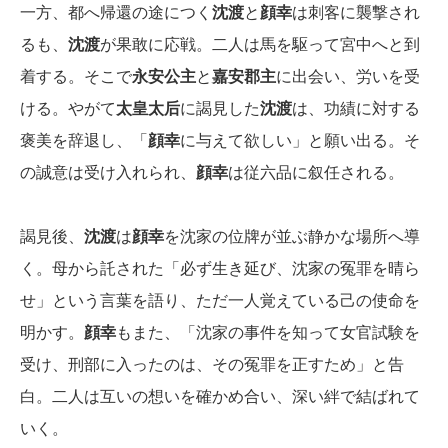
一方、都へ帰還の途につく
沈渡
と
顔幸
は刺客に襲撃され
るも、
沈渡
が果敢に応戦。二人は馬を駆って宮中へと到
着する。そこで
永安公主
と
嘉安郡主
に出会い、労いを受
ける。やがて
太皇太后
に謁見した
沈渡
は、功績に対する
褒美を辞退し、「
顔幸
に与えて欲しい」と願い出る。そ
の誠意は受け入れられ、
顔幸
は従六品に叙任される。
謁見後、
沈渡
は
顔幸
を沈家の位牌が並ぶ静かな場所へ導
く。母から託された「必ず生き延び、沈家の冤罪を晴ら
せ」という言葉を語り、ただ一人覚えている己の使命を
明かす。
顔幸
もまた、「沈家の事件を知って女官試験を
受け、刑部に入ったのは、その冤罪を正すため」と告
白。二人は互いの想いを確かめ合い、深い絆で結ばれて
いく。