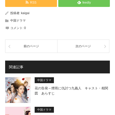
RSS
feedly
投稿者:
kaigai
中国ドラマ
コメント:
0
前のページ
次のページ
関連記事
中国ドラマ
花の告発～煙雨に仇討つ九義人 キャスト・相関
図 あらすじ
中国ドラマ