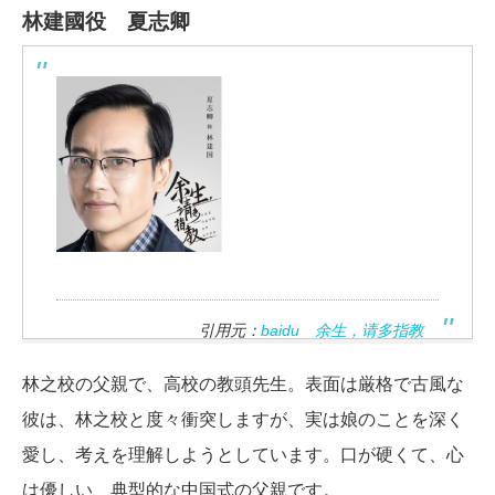
林建國役 夏志卿
引用元：
baidu 余生，请多指教
林之校の父親で、高校の教頭先生。表面は厳格で古風な
彼は、林之校と度々衝突しますが、実は娘のことを深く
愛し、考えを理解しようとしています。口が硬くて、心
は優しい、典型的な中国式の父親です。