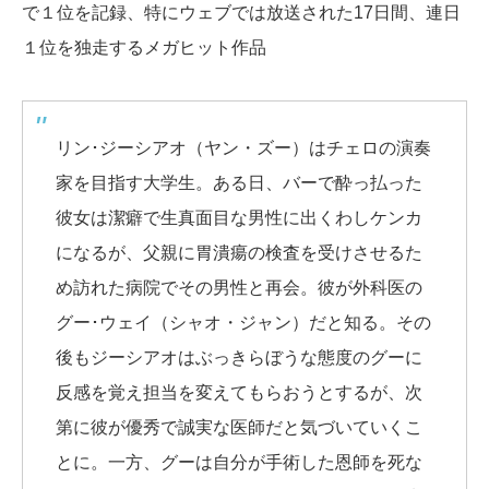
で１位を記録、特にウェブでは放送された17日間、連日
１位を独走するメガヒット作品
リン･ジーシアオ（ヤン・ズー）はチェロの演奏
家を目指す大学生。ある日、バーで酔っ払った
彼女は潔癖で生真面目な男性に出くわしケンカ
になるが、父親に胃潰瘍の検査を受けさせるた
め訪れた病院でその男性と再会。彼が外科医の
グー･ウェイ（シャオ・ジャン）だと知る。その
後もジーシアオはぶっきらぼうな態度のグーに
反感を覚え担当を変えてもらおうとするが、次
第に彼が優秀で誠実な医師だと気づいていくこ
とに。一方、グーは自分が手術した恩師を死な