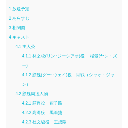
1
放送予定
2
あらすじ
3
相関図
4
キャスト
4.1
主人公
4.1.1
林之校(リン･ジーシアオ)役 楊紫(ヤン・ズ
ー)
4.1.2
顧魏(グー･ウェイ)役 肖戦（シャオ・ジャ
ン）
4.2
顧魏周辺人物
4.2.1
顧肖役 翟子路
4.2.2
高浠役 馬渝捷
4.2.3
杜文駿役 王成陽