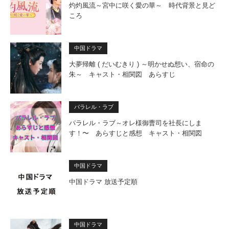
灼灼風流～宮中に咲く愛の華～ 時代背景と見ど
ころ
中国ドラマ
大夢帰離 ( だいむきり ) ～明かせぬ想い、宿命の
朱～ キャスト・相関図 あらすじ
パラレル・ラブ
パラレル・ラブ～オレ様御曹司を社長にしま
す！〜 あらすじと感想 キャスト・相関図
中国ドラマ
中国ドラマ 放送予定順
中国ドラマ