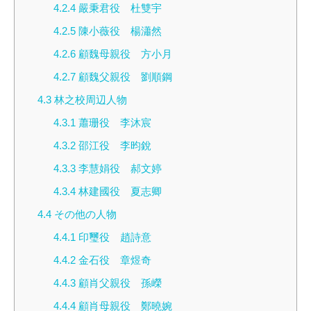
4.2.4
嚴秉君役 杜雙宇
4.2.5
陳小薇役 楊瀟然
4.2.6
顧魏母親役 方小月
4.2.7
顧魏父親役 劉順鋼
4.3
林之校周辺人物
4.3.1
蕭珊役 李沐宸
4.3.2
邵江役 李昀銳
4.3.3
李慧娟役 郝文婷
4.3.4
林建國役 夏志卿
4.4
その他の人物
4.4.1
印璽役 趙詩意
4.4.2
金石役 章煜奇
4.4.3
顧肖父親役 孫嶸
4.4.4
顧肖母親役 鄭曉婉