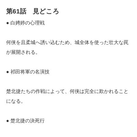
第61話 見どころ
● 白娉婷の心理戦
何侠を且柔城へ誘い込むため、城全体を使った壮大な罠
が展開される。
● 祁田将軍の名演技
楚北捷たちの作戦によって、何侠は完全に欺かれること
になる。
● 楚北捷の決死行