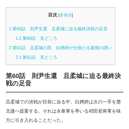
目次
[
非表示
]
1
第60話 則尹生還 且柔城に迫る最終決戦の足音
1.1
第60話 見どころ
2
第61話 且柔城の罠 白娉婷が仕掛ける最後の誘い
2.1
第61話 見どころ
第60話
則尹生還 且柔城に迫る最終決
戦の足音
且柔城での決戦が目前に迫る中、白娉婷は次の一手を楚
北捷へ提案する。それは永泰軍を率いる祁田老将軍を味
方に引き入れることだった。