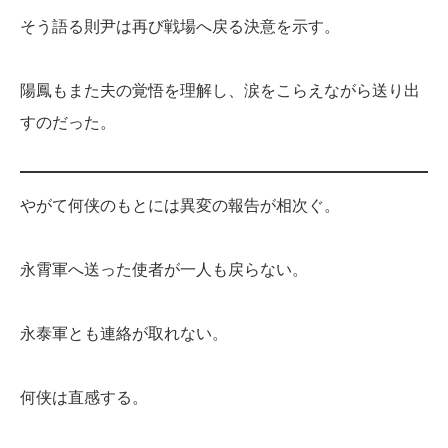
そう語る則尹は再び戦場へ戻る決意を示す。
陽鳳もまた夫の覚悟を理解し、涙をこらえながら送り出
すのだった。
やがて何侠のもとには異変の報告が相次ぐ。
永霄軍へ送った使者が一人も戻らない。
永泰軍とも連絡が取れない。
何侠は直感する。