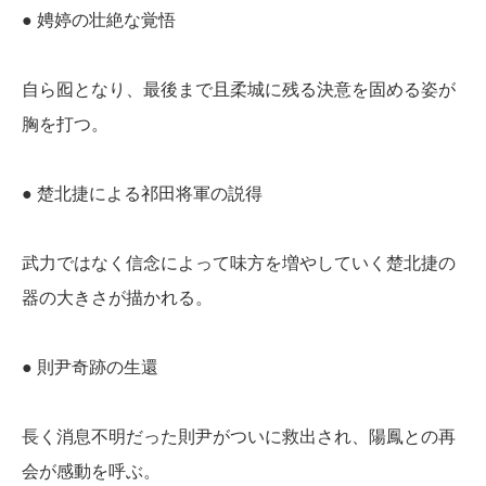
● 娉婷の壮絶な覚悟
自ら囮となり、最後まで且柔城に残る決意を固める姿が
胸を打つ。
● 楚北捷による祁田将軍の説得
武力ではなく信念によって味方を増やしていく楚北捷の
器の大きさが描かれる。
● 則尹奇跡の生還
長く消息不明だった則尹がついに救出され、陽鳳との再
会が感動を呼ぶ。