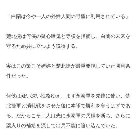
「白蘭は今や一人の外姓人間の野望に利用されている」
楚北捷は何侠の疑心暗鬼と専横を指摘し、白蘭の未来を
守るため共に立つよう説得する。
実はこの策こそ娉婷と楚北捷が最重要視していた勝利条
件だった。
何侠は疑い深い性格ゆえ、まず永泰軍を先鋒に使い、楚
北捷軍と消耗戦をさせた後に本隊で勝利を奪うはずであ
る。だからこそ二人は先に永泰軍の兵糧を断ち、さらに
薬入りの補給を流して出兵不能に追い込んでいた。