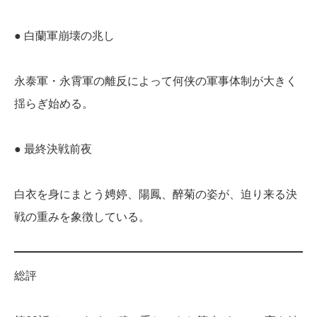
● 白蘭軍崩壊の兆し
永泰軍・永霄軍の離反によって何侠の軍事体制が大きく
揺らぎ始める。
● 最終決戦前夜
白衣を身にまとう娉婷、陽鳳、醉菊の姿が、迫り来る決
戦の重みを象徴している。
総評