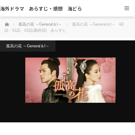
海外ドラマ あらすじ・感想 海どら
ホーム
孤高の花 ～General＆I～
孤高の花 ～General＆I～ 60
話・61話・62話(最終回) あらすじ
孤高の花 ～General＆I～