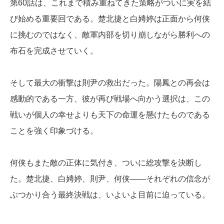
第60話は、これまで積み重ねてきた策略がついに実を結
び始める重要回である。楚北捷と白娉婷は正面から何侠
に挑むのではなく、敵軍内部を切り崩しながら勝利への
布石を完成させていく。
そして最大の衝撃は則尹の救出だった。陽鳳との再会は
感動的である一方、彼が再び戦場へ向かう選択は、この
戦いが個人の幸せよりも天下の命運を懸けたものである
ことを強く印象づける。
何侠もまた敵の正体に気付き、ついに総攻撃を決断し
た。楚北捷、白娉婷、則尹、何侠――それぞれの信念が
ぶつかり合う最終決戦は、いよいよ目前に迫っている。