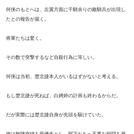
何侠のもとへは、左翼方面に千騎余りの敵騎兵が出現し
たとの報告が届く。
将軍たちは驚く。
その数で突撃するなど自殺行為に等しい。
何侠は当初、楚北捷本人がいるはずがないと考える。
もし楚北捷が死ねば、白娉婷の計画も終わるからだ。
だが実際には楚北捷自身が先頭を駆けていた。
彼は敵陣突破を最優先とし、部下たちへ不要な戦闘を避