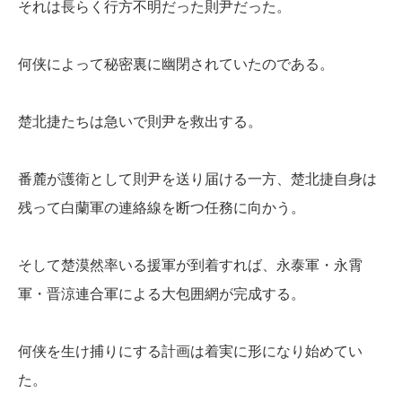
それは長らく行方不明だった則尹だった。
何侠によって秘密裏に幽閉されていたのである。
楚北捷たちは急いで則尹を救出する。
番麓が護衛として則尹を送り届ける一方、楚北捷自身は
残って白蘭軍の連絡線を断つ任務に向かう。
そして楚漠然率いる援軍が到着すれば、永泰軍・永霄
軍・晋涼連合軍による大包囲網が完成する。
何侠を生け捕りにする計画は着実に形になり始めてい
た。