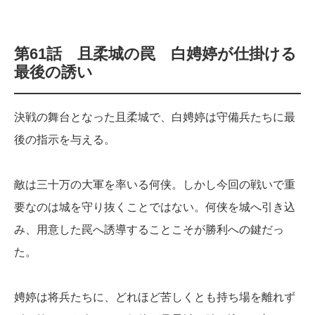
第61話
且柔城の罠 白娉婷が仕掛ける
最後の誘い
決戦の舞台となった且柔城で、白娉婷は守備兵たちに最
後の指示を与える。
敵は三十万の大軍を率いる何侠。しかし今回の戦いで重
要なのは城を守り抜くことではない。何侠を城へ引き込
み、用意した罠へ誘導することこそが勝利への鍵だっ
た。
娉婷は将兵たちに、どれほど苦しくとも持ち場を離れず