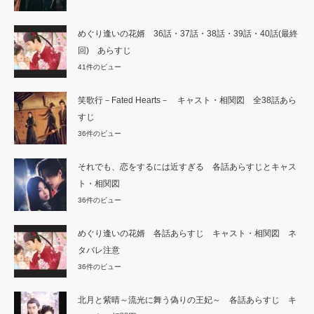
めぐり逢いの花婿 36話・37話・38話・39話・40話(最終
回) あらすじ
41件のビュー
笑歌行－Fated Hearts－ キャスト・相関図 全38話あら
すじ
36件のビュー
それでも、恋をするには近すぎる 各話あらすじとキャス
ト・相関図
36件のビュー
めぐり逢いの花婿 各話あらすじ キャスト・相関図 ネ
タバレ注意
36件のビュー
北月と紫晴～流光に舞う偽りの王妃～ 各話あらすじ キ