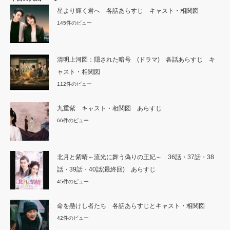
星より輝く君へ 各話あらすじ キャスト・相関図
145件のビュー
清明上河図：隠された暗号 (ドラマ) 各話あらすじ キ
ャスト・相関図
112件のビュー
九重紫 キャスト・相関図 あらすじ
66件のビュー
北月と紫晴～流光に舞う偽りの王妃～ 36話・37話・38
話・39話・40話(最終回) あらすじ
45件のビュー
命を懸けし者たち 各話あらすじとキャスト・相関図
42件のビュー