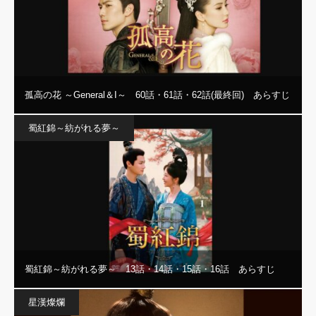
孤高の花 ～General＆I～ 60話・61話・62話(最終回) あらすじ
蜀紅錦～紡がれる夢～
蜀紅錦～紡がれる夢～ 13話・14話・15話・16話 あらすじ
星漢燦爛