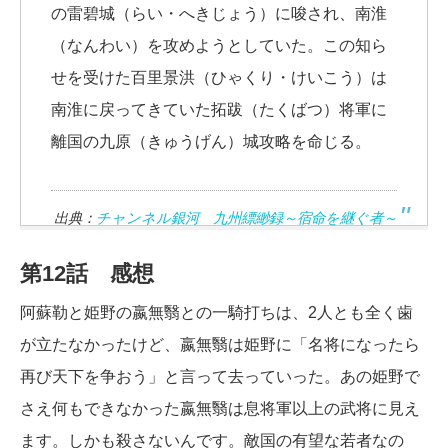
の雷碧城（らい・へきじょう）に唆され、南淮
（なんわい）を攻めようとしていた。この知ら
せを受けた百里景洪（ひゃくり・けいこう）は
南淮に戻ってきていた拓跋（たくばつ）将軍に
離国の九原（きゅうげん）城攻略を命じる。
出典：
チャンネル銀河 九州縹緲録～宿命を継ぐ者～
第12話 感想
阿蘇勒と姫野の嬴無翳との一騎打ちは、2人とも全く歯
が立たなかったけど、嬴無翳は姫野に「名将になったら
再び天下を争おう」と言って去っていった。あの姫野で
さえ何もできなかった嬴無翳は息将軍以上の武将に見え
ます。しかも殺さないんです。敵国の有望な若者なの