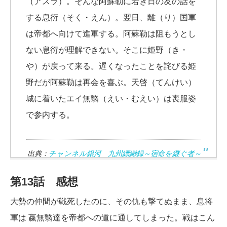
（アスラ）。そんな阿蘇勒に若き日の友の話を
する息衍（そく・えん）。翌日、離（り）国軍
は帝都へ向けて進軍する。阿蘇勒は阻もうとし
ない息衍が理解できない。そこに姫野（き・
や）が戻って来る。遅くなったことを詫びる姫
野だが阿蘇勒は再会を喜ぶ。天啓（てんけい）
城に着いたエイ無翳（えい・むえい）は喪服姿
で参内する。
出典：
チャンネル銀河 九州縹緲録～宿命を継ぐ者～
第13話 感想
大勢の仲間が戦死したのに、その仇も撃てぬまま、息将
軍は 嬴無翳達を帝都への道に通してしまった。戦はこん