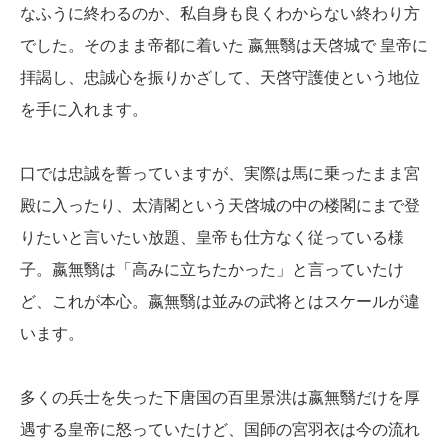
なふうに終わるのか、私自身も良くわからない終わり方
でした。そのまま帝都に着いた 嬴無翳は天啓城で 皇帝に
拝謁し、忠誠心を振りかざして、天啓守護使という地位
を手に入れます。
口では忠誠を誓っていますが、実際は馬に乗ったまま宮
殿に入ったり、太清閣という天啓城の中の楼閣にまで登
りたいと言いたい放題、皇帝も仕方なく従っている様
子。嬴無翳は「高みに立ちたかった」と言っていたけ
ど、これが本心。嬴無翳は並みの武将とはスケールが違
います。
多くの兵士を失った下唐国の百里景洪は嬴無翳だけを厚
遇する皇帝に怒っていたけど、国師の宮羽衣は今の流れ