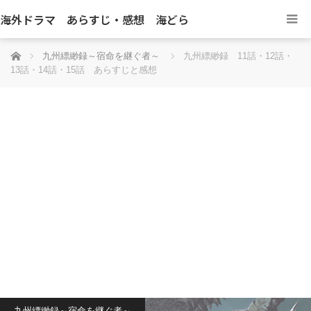
海外ドラマ あらすじ・感想 海どら
ホーム
九州縹緲録～宿命を継ぐ者～
九州縹緲録 11話・12話・
13話・14話・15話 あらすじと感想
九州縹緲録～宿命を継ぐ者～