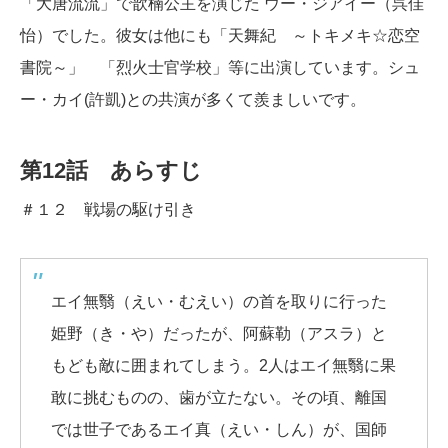
「大唐流流」で歆楠公主を演じた ウー・ジアイー（呉佳
怡）でした。彼女は他にも「天舞紀 ～トキメキ☆恋空
書院～」 「烈火士官学校」等に出演しています。シュ
ー・カイ(許凱)との共演が多くて羨ましいです。
第12話 あらすじ
＃１２ 戦場の駆け引き
エイ無翳（えい・むえい）の首を取りに行った
姫野（き・や）だったが、阿蘇勒（アスラ）と
もども敵に囲まれてしまう。2人はエイ無翳に果
敢に挑むものの、歯が立たない。その頃、離国
では世子であるエイ真（えい・しん）が、国師