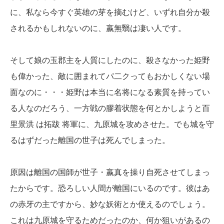
に、私なら今すぐ英雄の芽を摘むけど、いずれ自分か殺
されるかもしれないのに、嬴無翳は凄い人です。
そして娘の玉郡主を人質にしたのに、殺さなかった姫野
も偉かった、敵に囲まれてパ二クってもおかしくない場
面なのに・・・姫野は本当に名将になる素質を持ってい
る人なのだろう、一方戦の膠着状態を何とかしようと百
里景洪 は拓跋 将軍に、九原城を攻めさせた。でも城を守
るはずだった離国の世子は死んでしまった。
原因は離国の国師が世子・嬴真を操り自死させてしまっ
たからです。恐ろしい人間が離国にいるのです。彼はあ
の赤牙の主ですから、妙な妖術とか使えるのでしょう。
これは九原城を守るためだったのか、何か狙いがあるの