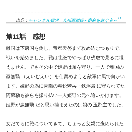
出典：
チャンネル銀河 九州縹緲録～宿命を継ぐ者～
第11話 感想
離国は下唐国を倒し、帝都天啓まで攻め込むつもりで、
戦いを始めました。戦は壮絶でやっぱり残虐で見るに堪
えません。でもその中で姫野は弟を守り、一人で離国の
嬴無翳 （えいむえい）を仕留めようと敵軍に馬で向かい
ます、姫野の為に青陽の精鋭騎兵・鉄浮屠 に守られてた
阿蘇勒も彼らを振り払い一人姫野の元へ追いかけます。
姫野が嬴無翳 だと思い捕まえたのは娘の 玉郡主でした。
女だてらに戦についてきて、ちょっと父親に褒められた