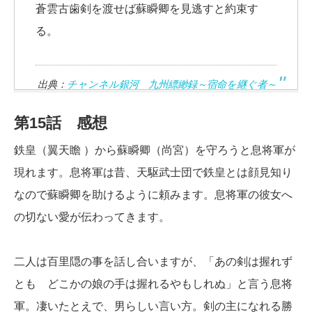
蒼雲古歯剣を渡せば蘇瞬卿を見逃すと約束す
る。
出典：
チャンネル銀河 九州縹緲録～宿命を継ぐ者～
第15話 感想
鉄皇（翼天瞻 ）から蘇瞬卿（尚宮）を守ろうと息将軍が
現れます。息将軍は昔、天駆武士団で鉄皇とは顔見知り
なので蘇瞬卿を助けるように頼みます。息将軍の彼女へ
の切ない愛が伝わってきます。
二人は百里隠の事を話し合いますが、「あの剣は握れず
とも どこかの娘の手は握れるやもしれぬ」と言う息将
軍。凄いたとえで、男らしい言い方。剣の主になれる勝