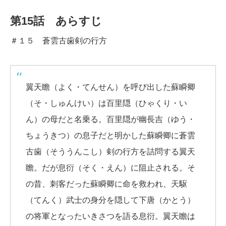
第15話 あらすじ
＃１５ 蒼雲古歯剣の行方
翼天瞻（よく・てんせん）を呼び出した蘇瞬卿
（そ・しゅんけい）は百里隠（ひゃくり・い
ん）の母だと名乗る。百里隠が幽長吉（ゆう・
ちょうきつ）の息子だと明かした蘇瞬卿に蒼雲
古歯（そううんこし）剣の行方を詰問する翼天
瞻。だが息衍（そく・えん）に阻止される。そ
の昔、刺客だった蘇瞬卿に命を救われ、天駆
（てんく）武士の身分を隠して下唐（かとう）
の将軍となったいきさつを語る息衍。翼天瞻は