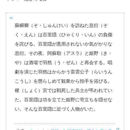
蘇瞬卿（そ・しゅんけい）を訪ねた息衍（そ
く・えん）は百里隠（ひゃくり・いん）の負傷
を詫びる。百里隠が悪用されないか気がかりな
息衍。その夜、阿蘇勒（アスラ）と姫野（き・
や）は酒場で羽然（う・ぜん）と再会する。唱
劇を演じた羽然はからかう雷雲公子（らいうん
こうし）を懲らしめて観衆から拍手を浴びる。
稷（しょく）宮では戦死した兵士が弔われてい
た。百里隠は功を立てた姫野に苛立ちを隠せな
い。そんな百里隠に近づく人物がいた。