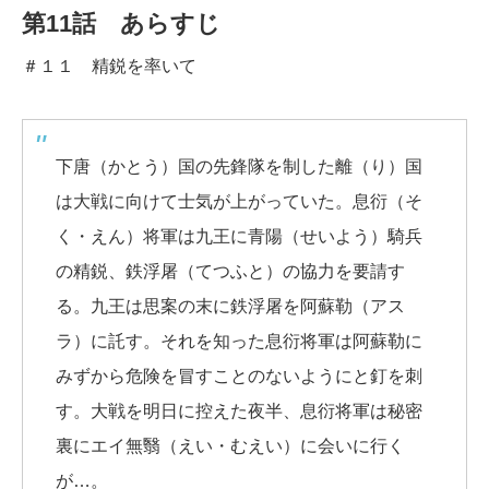
第11話 あらすじ
＃１１ 精鋭を率いて
下唐（かとう）国の先鋒隊を制した離（り）国
は大戦に向けて士気が上がっていた。息衍（そ
く・えん）将軍は九王に青陽（せいよう）騎兵
の精鋭、鉄浮屠（てつふと）の協力を要請す
る。九王は思案の末に鉄浮屠を阿蘇勒（アス
ラ）に託す。それを知った息衍将軍は阿蘇勒に
みずから危険を冒すことのないようにと釘を刺
す。大戦を明日に控えた夜半、息衍将軍は秘密
裏にエイ無翳（えい・むえい）に会いに行く
が…。