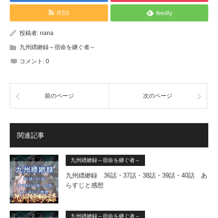
RSS
feedly
投稿者:
nana
九州縹緲録～宿命を継ぐ者～
コメント:
0
前のページ
次のページ
関連記事
九州縹緲録～宿命を継ぐ者～
九州縹緲録 36話・37話・38話・39話・40話 あ
らすじと感想
九州縹緲録～宿命を継ぐ者～