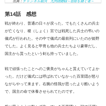
出典：
チャンネル銀河 九州縹緲録～宿命を継ぐ者～
第14話 感想
戦が終わり、普通の日々が戻った。でもたくさんの兵士
が亡くなり、稷（しょく）宮では戦死した兵士の弔いの
儀式が行われた。その中で儀式の最前列にいたのが姫野
でした。よく見ると甲冑も他の兵士たちより豪華だし、
国主から貰ったという剣も持っていました。
戦で頑張ったことへのご褒美がちゃんと貰えていてよか
った。だけど儀式には呼ばれていなかった百里隠が怒り
ながらやって来ます。右腕の怪我が思ったより酷いよう
で、国主の命で休養させられてたのです。