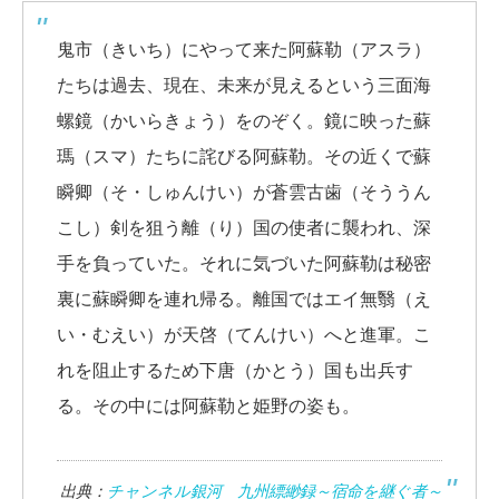
鬼市（きいち）にやって来た阿蘇勒（アスラ）
たちは過去、現在、未来が見えるという三面海
螺鏡（かいらきょう）をのぞく。鏡に映った蘇
瑪（スマ）たちに詫びる阿蘇勒。その近くで蘇
瞬卿（そ・しゅんけい）が蒼雲古歯（そううん
こし）剣を狙う離（り）国の使者に襲われ、深
手を負っていた。それに気づいた阿蘇勒は秘密
裏に蘇瞬卿を連れ帰る。離国ではエイ無翳（え
い・むえい）が天啓（てんけい）へと進軍。こ
れを阻止するため下唐（かとう）国も出兵す
る。その中には阿蘇勒と姫野の姿も。
出典：
チャンネル銀河 九州縹緲録～宿命を継ぐ者～