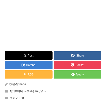
Post
Share
Hatena
Pocket
RSS
feedly
投稿者:
nana
九州縹緲録～宿命を継ぐ者～
コメント:
0