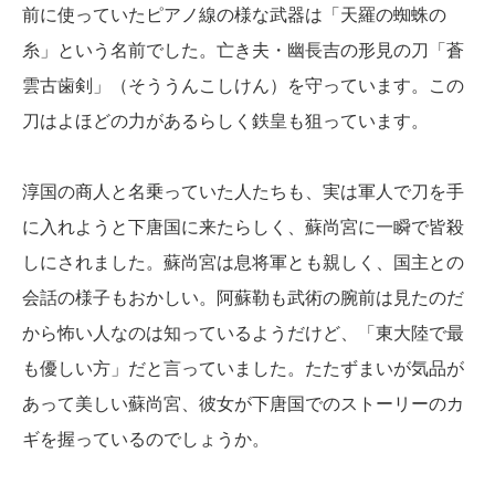
前に使っていたピアノ線の様な武器は「天羅の蜘蛛の
糸」という名前でした。亡き夫・幽長吉の形見の刀「蒼
雲古歯剣」（そううんこしけん）を守っています。この
刀はよほどの力があるらしく鉄皇も狙っています。
淳国の商人と名乗っていた人たちも、実は軍人で刀を手
に入れようと下唐国に来たらしく、蘇尚宮に一瞬で皆殺
しにされました。蘇尚宮は息将軍とも親しく、国主との
会話の様子もおかしい。阿蘇勒も武術の腕前は見たのだ
から怖い人なのは知っているようだけど、「東大陸で最
も優しい方」だと言っていました。たたずまいが気品が
あって美しい蘇尚宮、彼女が下唐国でのストーリーのカ
ギを握っているのでしょうか。