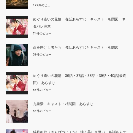
129件のビュー
めぐり逢いの花婿 各話あらすじ キャスト・相関図 ネ
タバレ注意
74件のビュー
命を懸けし者たち 各話あらすじとキャスト・相関図
58件のビュー
めぐり逢いの花婿 36話・37話・38話・39話・40話(最終
回) あらすじ
55件のビュー
九重紫 キャスト・相関図 あらすじ
55件のビュー
錦月如歌（きんげつじょか） 強く美しき誓い 各話あらす