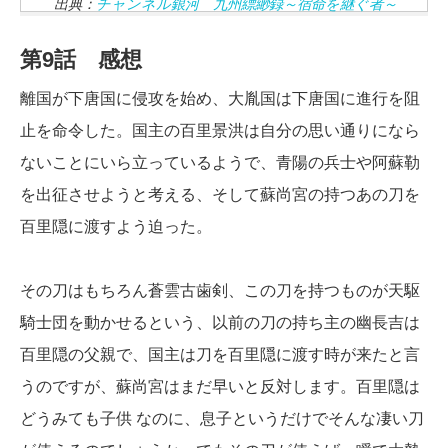
出典：
チャンネル銀河 九州縹緲録～宿命を継ぐ者～
第9話 感想
離国が下唐国に侵攻を始め、大胤国は下唐国に進行を阻
止を命令した。国主の百里景洪は自分の思い通りになら
ないことにいら立っているようで、青陽の兵士や阿蘇勒
を出征させようと考える、そして蘇尚宮の持つあの刀を
百里隠に渡すよう迫った。
その刀はもちろん蒼雲古歯剣、この刀を持つものが天駆
騎士団を動かせるという、以前の刀の持ち主の幽長吉は
百里隠の父親で、国主は刀を百里隠に渡す時が来たと言
うのですが、蘇尚宮はまだ早いと反対します。百里隠は
どうみても子供 なのに、息子というだけでそんな凄い刀