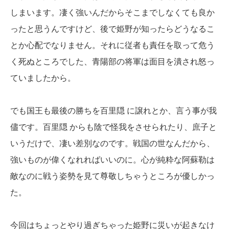
しまいます。凄く強いんだからそこまでしなくても良か
ったと思うんですけど、後で姫野が知ったらどうなるこ
とか心配でなりません。それに従者も責任を取って危う
く死ぬところでした、青陽部の将軍は面目を潰され怒っ
ていましたから。
でも国王も最後の勝ちを百里隠 に譲れとか、言う事が我
儘です。百里隠 からも陰で怪我をさせられたり、庶子と
いうだけで、凄い差別なのです。戦国の世なんだから、
強いものが偉くなれればいいのに。心が純粋な阿蘇勒は
敵なのに戦う姿勢を見て尊敬しちゃうところが優しかっ
た。
今回はちょっとやり過ぎちゃった姫野に災いが起きなけ