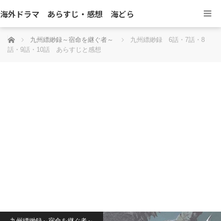
海外ドラマ あらすじ・感想 海どら
ホーム
九州縹緲録～宿命を継ぐ者～
九州縹緲録 6話・7話・8
話・9話・10話 あらすじと感想
九州縹緲録～宿命を継ぐ者～