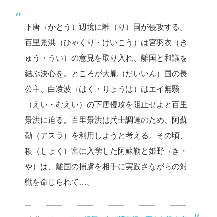
下唐（かとう）辺境に離（り）国が侵攻する。
百里景洪（ひゃくり・けいこう）は宮羽衣（き
ゅう・うい）の意見を取り入れ、離国と和議を
結ぶ決心を。ところが大胤（だいいん）国の長
公主、白凌波（はく・りょうは）はエイ無翳
（えい・むえい）の下唐侵攻を阻止せよと百里
景洪に迫る。百里景洪は兵士調達のため、阿蘇
勒（アスラ）を利用しようと考える。その頃、
稷（しょく）宮に入学した阿蘇勒と姫野（き・
や）は、離国の捕虜を相手に実践さながらの対
戦を命じられて…。