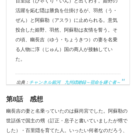
百里隠（ひゃくり・いん）と出くわす。姫野の
活躍を妬む隠は勝負を仕掛けるが、羽然（う・
ぜん）と阿蘇勒（アスラ）に止められる。意気
投合した姫野、羽然、阿蘇勒は友情を誓う。そ
の頃、幽長吉（ゆう・ちょうきつ）の妻を名乗
る人物に淳（じゅん）国の商人が接触してい
た。
出典：
チャンネル銀河 九州縹緲録～宿命を継ぐ者～
第8話 感想
幽長吉の妻と名乗っていたのは蘇尚宮でした。阿蘇勒の
世話係で国主の甥（訂正・息子と書いていましたが甥で
した）・百里隠を育てた人。いったい何者なのだろう、