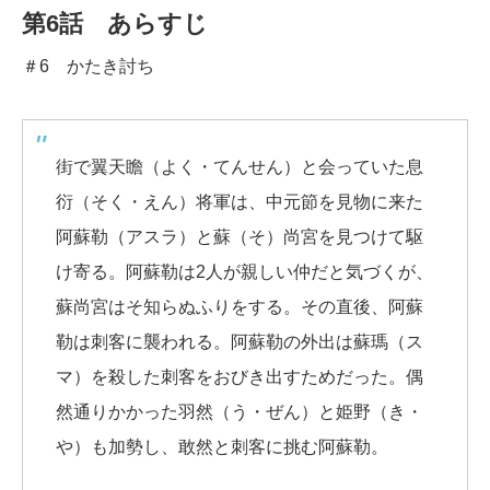
第6話 あらすじ
＃6 かたき討ち
街で翼天瞻（よく・てんせん）と会っていた息
衍（そく・えん）将軍は、中元節を見物に来た
阿蘇勒（アスラ）と蘇（そ）尚宮を見つけて駆
け寄る。阿蘇勒は2人が親しい仲だと気づくが、
蘇尚宮はそ知らぬふりをする。その直後、阿蘇
勒は刺客に襲われる。阿蘇勒の外出は蘇瑪（ス
マ）を殺した刺客をおびき出すためだった。偶
然通りかかった羽然（う・ぜん）と姫野（き・
や）も加勢し、敢然と刺客に挑む阿蘇勒。