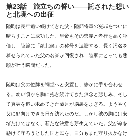
第23話 旅立ちの誓い――託された想い
と北境への出征
陸昀は長年追い続けてきた父・陸節将軍の冤罪をついに
晴らすことに成功した。皇帝もその忠義と孝行を高く評
価し、陸節に「鎮北侯」の称号を追贈する。長く汚名を
着せられていた父の名誉が回復され、陸家にとっても悲
願が叶う瞬間だった。
陸昀は父の位牌を祠堂へと安置し、静かに手を合わせ
る。幼い頃から胸に抱き続けてきた無念と悲しみ、そし
て真実を追い求めてきた歳月が脳裏をよぎる。ようやく
父に顔向けできる日が訪れたのだ。しかし彼の胸には安
堵だけではなく、新たな決意も芽生えていた。父が命を
懸けて守ろうとした国と民を、自分もまた守り抜かなけ