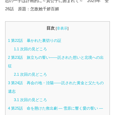
恋の一手は計画的に～貴公子に囲まれて～ 2025年 全
26話 原題：怎敌她千娇百媚
目次
[
非表示
]
1
第22話 暴かれた裏切りの証
1.1
次回の見どころ
2
第23話 旅立ちの誓い――託された想いと北境への出
征
2.1
次回の見どころ
3
第24話 再会の地・泾陽――託された黄金と父たちの
遺志
3.1
次回の見どころ
4
第25話 命を懸けた救出劇 ― 雪原に響く愛の誓い ―