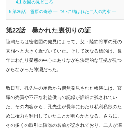
4.1
次回の見どころ
5
第26話 雪原の奇跡 ― ついに結ばれた二人の約束 ―
第22話 暴かれた裏切りの証
陸昀たちは密道図の発見によって、父・陸節将軍の死の
真相へと大きく近づいていた。そして次なる標的は、長
年にわたり疑惑の中心にありながら決定的な証拠が見つ
からなかった陳灏だった。
数日前、孔先生の屋敷から偶然発見された帳簿には、官
職の売買や不正な利益供与の記録が詳細に残されてい
た。その内容から、孔先生が長年にわたり私利私欲のた
めに権力を利用していたことが明らかとなる。さらに、
その多くの取引に陳灏の名前が記されており、二人が深