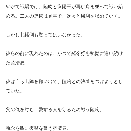
やがて戦場では、陸昀と衡陽王が再び肩を並べて戦い始
める。二人の連携は見事で、次々と勝利を収めていく。
しかし北褚側も黙ってはいなかった。
彼らの前に現れたのは、かつて羅令妤を執拗に追い続け
た范清辰。
彼は自ら出陣を願い出て、陸昀との決着をつけようとし
ていた。
父の仇を討ち、愛する人を守るため戦う陸昀。
執念を胸に復讐を誓う范清辰。