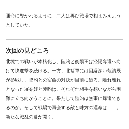
運命に導かれるように、二人は再び戦場で相まみえよう
としていた。
次回の見どころ
北境での戦いが本格化し、陸昀と衡陽王は泾陽奪還へ向
けて快進撃を続ける。一方、北褚軍には因縁深い范清辰
が参戦し、陸昀との宿命の対決が目前に迫る。離れ離れ
となった羅令妤と陸昀は、それぞれ相手を想いながら困
難に立ち向かうことに。果たして陸昀は無事に帰還でき
るのか。そして戦場で再会する敵と味方の運命は――。
新たな戦乱の幕が開く。