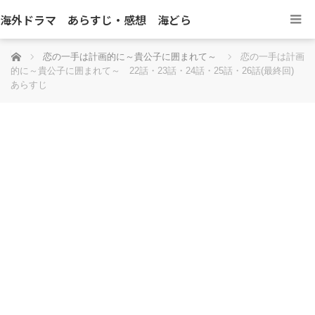
海外ドラマ あらすじ・感想 海どら
ホーム
恋の一手は計画的に～貴公子に囲まれて～
恋の一手は計画
的に～貴公子に囲まれて～ 22話・23話・24話・25話・26話(最終回)
あらすじ