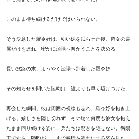
このまま待ち続けるだけではいられない。
そう決意した羅令妤は、幼い妹を眠らせた後、侍女の霊
犀だけを連れ、密かに泾陽へ向かうことを決める。
長い旅路の末、ようやく泾陽へ到着した羅令妤。
その知らせを聞いた陸昀は、誰よりも早く駆けつけた。
再会した瞬間、彼は周囲の視線も忘れ、羅令妤を抱き上
げる。嬉しさを隠し切れず、その場で何度も彼女を抱え
たまま回り続ける姿に、兵たちは驚きを隠せない。衡陽
王ですら、陸昀がここまで感情を露わにする姿を見たこ