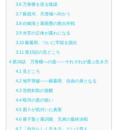
3.6
万巻楼を巡る陰謀
3.7
蘇昌河、天啓城へ向かう
3.8
白鶴淮と慕雨墨の救出作戦
3.9
水官の正体が露わになる
3.10
蘇暮雨、ついに牢獄を脱出
3.11
第15話の見どころ
4
第16話 万巻楼への道――それぞれが選ぶ生き方
4.1
見どころ
4.2
地牢突破――蘇暮雨、自由の身となる
4.3
浩然剣気の覚醒
4.4
暗河の真の狙い
4.5
易卜が気付いた真実
4.6
慕子蟄と慕詞陵、兄弟の最終決戦
4.7
「自分らしく生きる」という答え