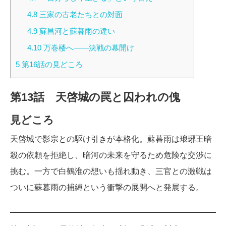
4.8
三家の古老たちとの対面
4.9
蘇昌河と蘇暮雨の違い
4.10
万巻楼へ――決戦の幕開け
5
第16話の見どころ
第13話 天啓城の罠と囚われの傀
見どころ
天啓城で影宗との駆け引きが本格化。蘇暮雨は琅琊王暗
殺の依頼を拒絶し、暗河の未来を守るため危険な交渉に
挑む。一方で白鶴淮の想いも揺れ動き、三官との激戦は
ついに蘇暮雨の捕縛という衝撃の展開へと発展する。