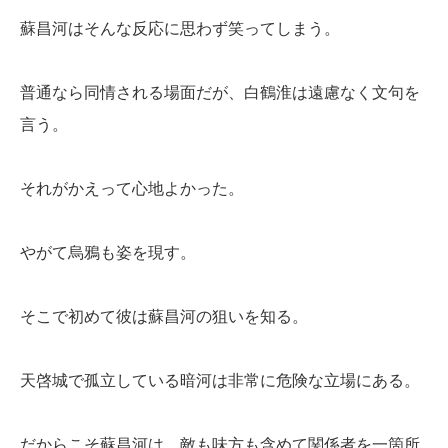
蘇昌河はそんな反応に思わず笑ってしまう。
普通なら同情される場面だが、白鶴淮は遠慮なく文句を
言う。
それがかえって心地よかった。
やがて烏鴉も姿を現す。
そこで初めて彼は蘇昌河の狙いを知る。
天啓城で孤立している暗河は非常に危険な立場にある。
だからこそ蘇昌河は、敵も味方も含めて関係者を一箇所