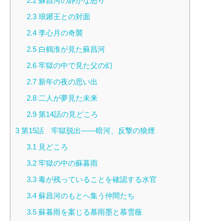
2.2
蘇昌河の静かな怒り
2.3
琅琊王との対面
2.4
李心月の奇襲
2.5
白鶴淮が見た蘇昌河
2.6
牢獄の中で見た父の幻
2.7
新年の夜の思い出
2.8
二人が夢見た未来
2.9
第14話の見どころ
3
第15話 牢獄脱出――暗河、反撃の狼煙
3.1
見どころ
3.2
牢獄の中の蘇暮雨
3.3
毒が残っていることを確認する水官
3.4
蘇昌河のもとへ集う仲間たち
3.5
蘇暮雨を案じる慕雨墨と慕雪薇