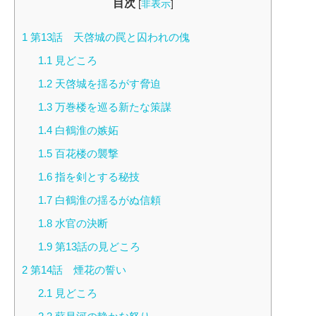
目次
[
非表示
]
1
第13話 天啓城の罠と囚われの傀
1.1
見どころ
1.2
天啓城を揺るがす脅迫
1.3
万巻楼を巡る新たな策謀
1.4
白鶴淮の嫉妬
1.5
百花楼の襲撃
1.6
指を剣とする秘技
1.7
白鶴淮の揺るがぬ信頼
1.8
水官の決断
1.9
第13話の見どころ
2
第14話 煙花の誓い
2.1
見どころ