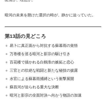
暗河の未来を懸けた選択の時が、静かに迫っていた。
第13話の見どころ
易卜に真正面から対抗する蘇暮雨の覚悟
万巻楼を巡る暗河と影宗の駆け引き
百花楼で描かれる白鶴淮の嫉妬と恋心
三官との壮絶な戦闘と新たな秘技の披露
水官による蘇暮雨捕縛という衝撃展開
蘇昌河が迫られる重大な決断
暗河と影宗の全面対決へ向かう物語の加速