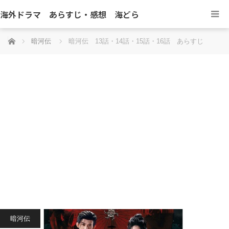
海外ドラマ あらすじ・感想 海どら
ホーム
暗河伝
暗河伝 13話・14話・15話・16話 あらすじ
暗河伝