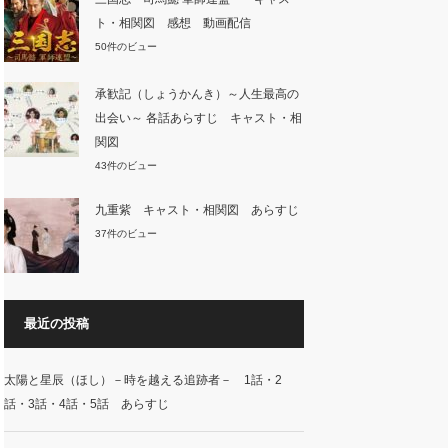
ト・相関図 感想 動画配信
50件のビュー
承歓記（しょうかんき）～人生最高の
出会い～ 各話あらすじ キャスト・相
関図
43件のビュー
九重紫 キャスト・相関図 あらすじ
37件のビュー
最近の投稿
太陽と星辰（ほし）－時を越える追跡者－ 1話・2
話・3話・4話・5話 あらすじ