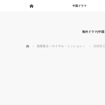
ホーム
中国ドラマ
海外ドラマ(中
ホーム
花様衛士～ロイヤル・ミッション～
花様衛士