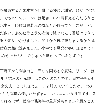
を爆破するため水雷を仕掛ける陸繹と謝霄、命がけで水
。でも水中のシーンには驚き、いつ着替えるんだろうと
水中へ、陸繹は黒装束の衣装とか持ってたハズだけど、
ださい、あのヒラヒラの衣装で泳ぐなんて普通はできま
案の定見つかりました、船上から銃で撃ちまくるから弾
倭寇の船は沈みましたが水中でも爆発の勢いは凄まじく
らなかった2人。でもきっと助かっているはずです。
王麻子から聞き出し、守りを固める今夏達。リーダーは
トル「杭州の女元帥」はこの人のことです、日本語を話せ
「女丈夫（じょじょうふ）」と呼んでいましたが、その
人とも武将の様なたたずまい、カッコいい女性達です。2
くれるはず、倭寇の毛海峰や董斉盛もまさか今夏がこん