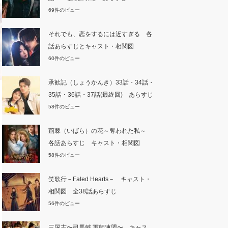
69件のビュー
それでも、恋をするには近すぎる 各
話あらすじとキャスト・相関図
60件のビュー
承歓記（しょうかんき）33話・34話・
35話・36話・37話(最終回) あらすじ
58件のビュー
荊棘（いばら）の花～奪われた私～
各話あらすじ キャスト・相関図
58件のビュー
笑歌行－Fated Hearts－ キャスト・
相関図 全38話あらすじ
56件のビュー
三国志〜司馬懿 軍師連盟〜 キャス