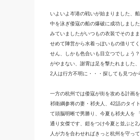
いよいよ岑港の戦いが始まりました、船
中を泳ぎ倭寇の船の爆破に成功しました
みていましたがいつもの衣装でそのまま
せめて陣営から水着っぽいもの借りてく
せん、しかも色合いも目立つでしょう？
がやまない、謝霄は足を撃たれました、
2人は行方不明に・・・探しても見つか
一方の杭州では倭寇が街を攻める計画を
祁衛綱参将の妻・祁夫人、42話のタイ
て頭脳明晰で男勝り、今夏も祁夫人を 
通り女傑です、鎧をつけ今夏と並ぶと2
人が力を合わせればきっと杭州を守って