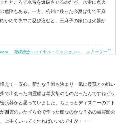
せたところで水雷を爆破させるのだが、水雷に点火
の危険もある。一方、杭州に残った今夏は街で王麻
確かめて夜中に忍び込むと、王麻子の家には火器が
andera 花様衛士～ロイヤル・ミッション～ ストーリー
増えて一安心、新たな作戦も決まり一気に倭寇との戦い
州で出会った幽霊船は烏安幇のものだったんですねビッ
密兵器かと思っていました。ちょっとディズニーのアト
が謝霄のいたずら心で作った船なのかな？あの幽霊船の
、上手くいってくれればいいのですが・・・