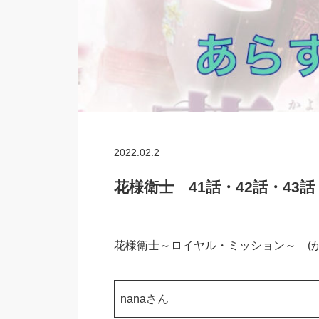
2022.02.2
花様衛士 41話・42話・43
花様衛士～ロイヤル・ミッション～ (かよ
nanaさん