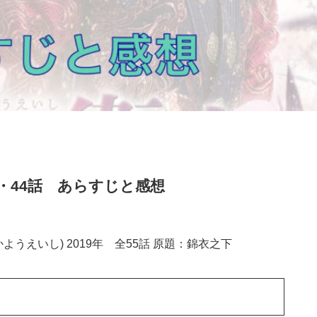
話・44話 あらすじと感想
うえいし) 2019年 全55話 原題：錦衣之下