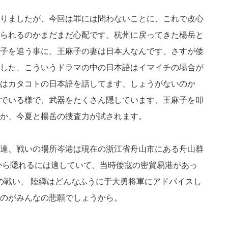
りましたが、今回は罪には問わないことに、これで改心
られるのかまだまだ心配です。杭州に戻ってきた楊岳と
子を追う事に、王麻子の妻は日本人なんです、さすが倭
した、こういうドラマの中の日本語はイマイチの場合が
はカタコトの日本語を話してます、しょうがないのか
でいる様で、武器をたくさん隠しています、王麻子を叩
か、今夏と楊岳の捜査力が試されます。
達、戦いの場所岑港は現在の浙江省舟山市にある舟山群
すから隠れるには適していて、当時倭寇の密貿易港があっ
0人の戦い、 陸繹はどんなふうに于大勇将軍にアドバイスし
のがみんなの悲願でしょうから。