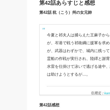
第42話あらすじと感想
第42話 杭（こう）州の女元帥
今夏と祁夫人は捕らえた王麻子から
が、岑港で戦う祁衛綱に援軍を求め
が、武器はわずかで、城内に残って
霊船の作戦が実行され、陸繹と謝霄
水雷を仕掛けて泳いで逃げる途中、
は助けようとするが…。
引用元：
k
第42話感想