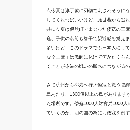
袁今夏は淳于敏に刃物で刺されそうにな
してくれればいいけど、厳世蕃から逃れ
共に今夏は偶然町で出会った倭寇の王麻
寇、子供の名前も智子で親近感を覚えま
多いけど、このドラマでも日本人にして
な？王麻子は漁師に化けて何かたくらん
くことが岑港の戦いの勝ちにつながるの
さて杭州から岑港へ行き倭寇と戦う陸繹
島あたり、1300個以上の島がありま
た場所です。倭寇1000人対官兵100
ていくのか、明の国の為にも倭寇を倒す