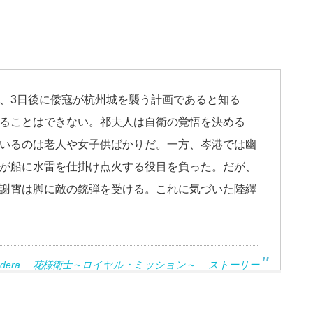
、3日後に倭寇が杭州城を襲う計画であると知る
ることはできない。祁夫人は自衛の覚悟を決める
いるのは老人や女子供ばかりだ。一方、岑港では幽
が船に水雷を仕掛け点火する役目を負った。だが、
謝霄は脚に敵の銃弾を受ける。これに気づいた陸繹
andera 花様衛士～ロイヤル・ミッション～ ストーリー