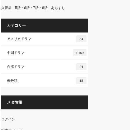
入青雲 5話・6話・7話・8話 あらすじ
カテゴリー
アメリカドラマ
34
中国ドラマ
1,150
台湾ドラマ
24
未分類
18
メタ情報
ログイン