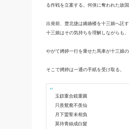
る作戦を立案する。何侠に奪われた故国
出発前、楚北捷は嬌嬿楼を十三娘へ託す
十三娘はその気持ちを理解しながらも、
やがて娉婷一行を乗せた馬車が十三娘の
そこで娉婷は一通の手紙を受け取る。
玉釵重合鏡重圓
只羨鴛鴦不羨仙
月下盟誓未相負
莫待青絲成白髮