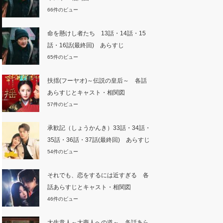
66件のビュー
命を懸けし者たち 13話・14話・15
話・16話(最終回) あらすじ
65件のビュー
扶揺(フーヤオ)～伝説の皇后～ 各話
あらすじとキャスト・相関図
57件のビュー
承歓記（しょうかんき）33話・34話・
35話・36話・37話(最終回) あらすじ
54件のビュー
それでも、恋をするには近すぎる 各
話あらすじとキャスト・相関図
46件のビュー
大生意人～大商人への道～ 各話あら