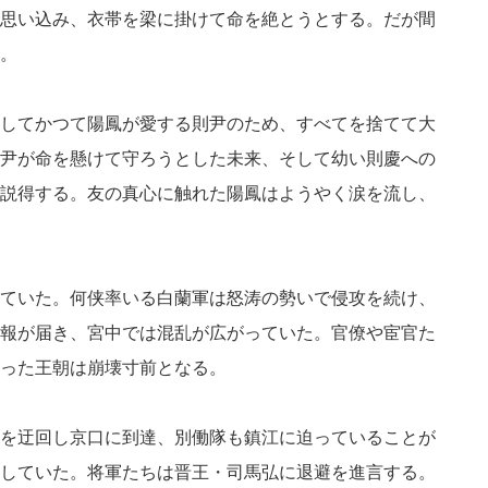
思い込み、衣帯を梁に掛けて命を絶とうとする。だが間
。
してかつて陽鳳が愛する則尹のため、すべてを捨てて大
尹が命を懸けて守ろうとした未来、そして幼い則慶への
説得する。友の真心に触れた陽鳳はようやく涙を流し、
ていた。何侠率いる白蘭軍は怒涛の勢いで侵攻を続け、
報が届き、宮中では混乱が広がっていた。官僚や宦官た
った王朝は崩壊寸前となる。
を迂回し京口に到達、別働隊も鎮江に迫っていることが
していた。将軍たちは晋王・司馬弘に退避を進言する。