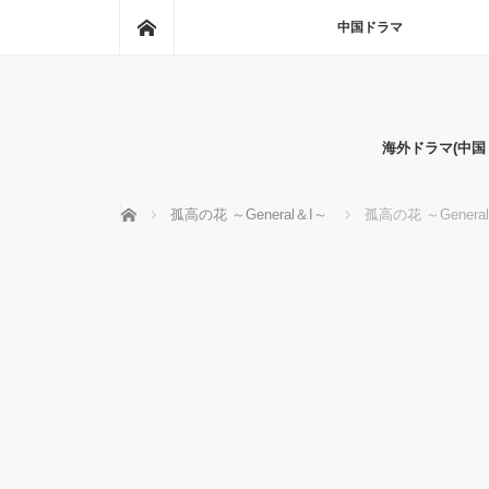
ホーム
中国ドラマ
海外ドラマ(中
ホーム
孤高の花 ～General＆I～
孤高の花 ～Gener