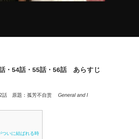
53話・54話・55話・56話 あらすじ
年 全62話 原題：孤芳不自赏
General and I
がついに結ばれる時