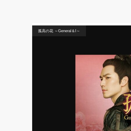
孤高の花 ～General＆I～