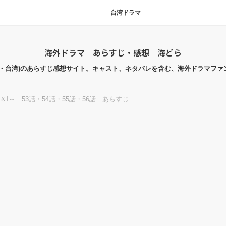
台湾ドラマ
海外ドラマ あらすじ・感想 海どら
国・台湾)のあらすじ感想サイト。キャスト、ネタバレを含む、海外ドラマファ
al＆I～ 53話・54話・55話・56話 あらすじ