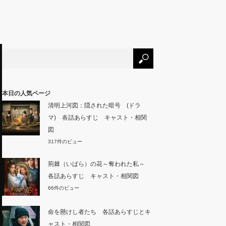
本日の人気ページ
清明上河図：隠された暗号 (ドラ
マ) 各話あらすじ キャスト・相関
図
317件のビュー
荊棘（いばら）の花～奪われた私～
各話あらすじ キャスト・相関図
66件のビュー
命を懸けし者たち 各話あらすじとキ
ャスト・相関図