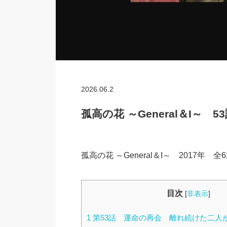
2026.06.2
孤高の花 ～General＆I～ 
孤高の花 ～General＆I～ 2017
目次
[
非表示
]
1
第53話 運命の再会 離れ続けた二人