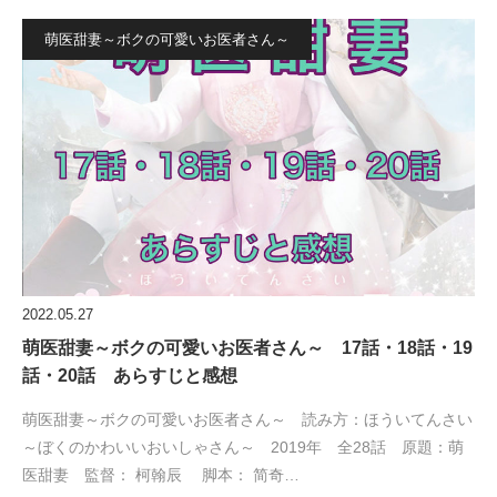
萌医甜妻～ボクの可愛いお医者さん～
2022.05.27
萌医甜妻～ボクの可愛いお医者さん～ 17話・18話・19
話・20話 あらすじと感想
萌医甜妻～ボクの可愛いお医者さん～ 読み方：ほういてんさい
～ぼくのかわいいおいしゃさん～ 2019年 全28話 原題：萌
医甜妻 監督： 柯翰辰 脚本： 简奇…