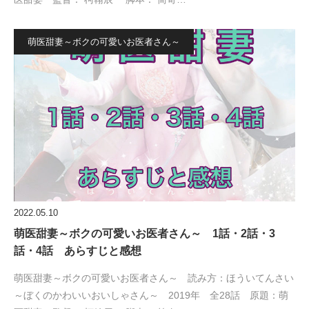
萌医甜妻～ボクの可愛いお医者さん～
2022.05.10
萌医甜妻～ボクの可愛いお医者さん～ 1話・2話・3
話・4話 あらすじと感想
萌医甜妻～ボクの可愛いお医者さん～ 読み方：ほういてんさい
～ぼくのかわいいおいしゃさん～ 2019年 全28話 原題：萌