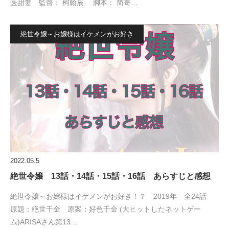
医甜妻 監督： 柯翰辰 脚本： 简奇…
絶世令嬢～お嬢様はイケメンがお好き
2022.05.5
絶世令嬢 13話・14話・15話・16話 あらすじと感想
絶世令嬢～お嬢様はイケメンがお好き！？ 2019年 全24話
原題：絶世千金 原案：好色千金 (大ヒットしたネットゲー
ム)ARISAさん第13…