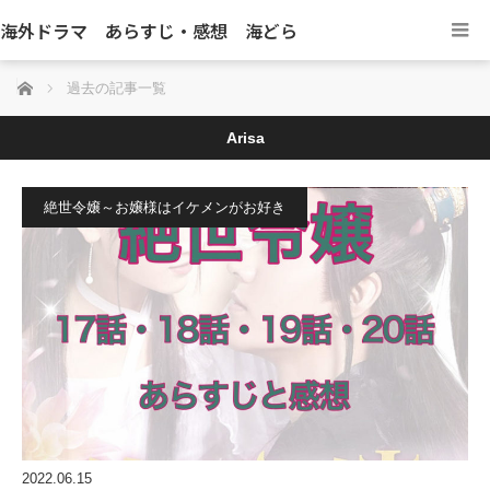
海外ドラマ あらすじ・感想 海どら
ホーム
過去の記事一覧
Arisa
絶世令嬢～お嬢様はイケメンがお好き
2022.06.15