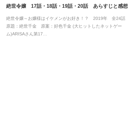
絶世令嬢 17話・18話・19話・20話 あらすじと感想
絶世令嬢～お嬢様はイケメンがお好き！？ 2019年 全24話
原題：絶世千金 原案：好色千金 (大ヒットしたネットゲー
ム)ARISAさん第17…