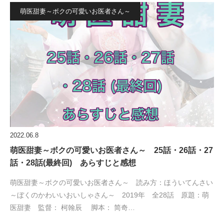
萌医甜妻～ボクの可愛いお医者さん～
2022.06.8
萌医甜妻～ボクの可愛いお医者さん～ 25話・26話・27
話・28話(最終回) あらすじと感想
萌医甜妻～ボクの可愛いお医者さん～ 読み方：ほういてんさい
～ぼくのかわいいおいしゃさん～ 2019年 全28話 原題：萌
医甜妻 監督： 柯翰辰 脚本： 简奇…