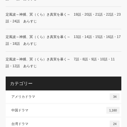
定風波～神捕、冥（くら）き真実を暴く～ 19話・20話・21話・22話・23
話・24話 あらすじ
定風波～神捕、冥（くら）き真実を暴く～ 13話・14話・15話・16話・17
話・18話 あらすじ
定風波～神捕、冥（くら）き真実を暴く～ 7話・8話・9話・10話・11
話・12話 あらすじ
カテゴリー
アメリカドラマ
34
中国ドラマ
1,160
台湾ドラマ
24