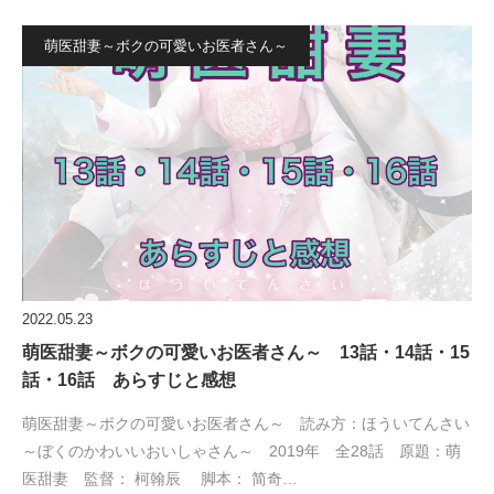
萌医甜妻～ボクの可愛いお医者さん～
2022.05.23
萌医甜妻～ボクの可愛いお医者さん～ 13話・14話・15
話・16話 あらすじと感想
萌医甜妻～ボクの可愛いお医者さん～ 読み方：ほういてんさい
～ぼくのかわいいおいしゃさん～ 2019年 全28話 原題：萌
医甜妻 監督： 柯翰辰 脚本： 简奇…