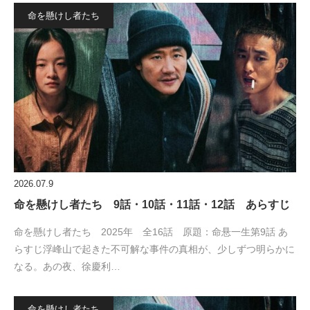
命を懸けし者たち
2026.07.9
命を懸けし者たち 9話・10話・11話・12話 あらすじ
命を懸けし者たち 2025年 全16話 原題：命悬一生第9話 あ
らすじ浮峰山で起きた不可解な事件の真相が、少しずつ明らかに
なる。あの夜、徐慶利…
命を懸けし者たち