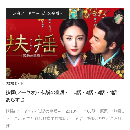
扶揺(フーヤオ)～伝説の皇后～
2026.07.10
扶揺(フーヤオ)～伝説の皇后～ 1話・2話・3話・4話
あらすじ
扶揺(フーヤオ)～伝説の皇后～ 2018年 全66話 原題：扶揺以
下、これまでと同じ形式で作成いたします。第1話の見どころ奴
隷…