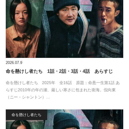
2026.07.9
命を懸けし者たち 1話・2話・3話・4話 あらすじ
命を懸けし者たち 2025年 全16話 原題：命悬一生第1話 あ
らすじ2010年の年の瀬、厳しい寒さに包まれた衛海。倪向東
（ニー・シャントン）…
命を懸けし者たち