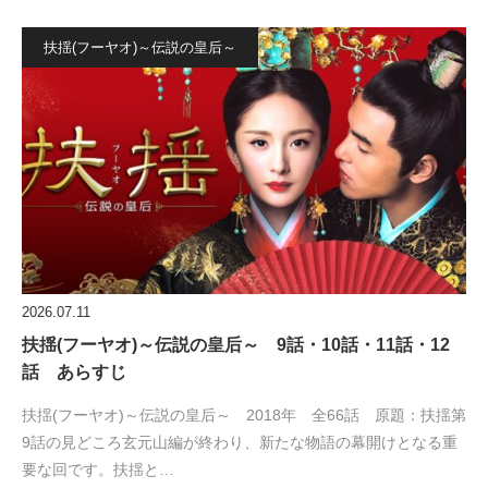
扶揺(フーヤオ)～伝説の皇后～
2026.07.11
扶揺(フーヤオ)～伝説の皇后～ 9話・10話・11話・12
話 あらすじ
扶揺(フーヤオ)～伝説の皇后～ 2018年 全66話 原題：扶揺第
9話の見どころ玄元山編が終わり、新たな物語の幕開けとなる重
要な回です。扶揺と…