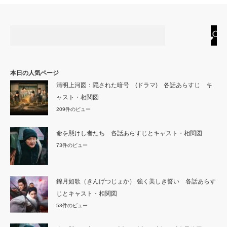
本日の人気ページ
清明上河図：隠された暗号 (ドラマ) 各話あらすじ キ
ャスト・相関図
209件のビュー
命を懸けし者たち 各話あらすじとキャスト・相関図
73件のビュー
錦月如歌（きんげつじょか） 強く美しき誓い 各話あらす
じとキャスト・相関図
53件のビュー