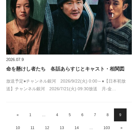
2026.07.9
命を懸けし者たち 各話あらすじとキャスト・相関図
放送予定●チャンネル銀河 2026/9/22(火) 0:00～●【日本初放
送】チャンネル銀河 2026/7/21(火) 09:30放送 月-金…
«
1
…
4
5
6
7
8
9
10
11
12
13
14
…
103
»