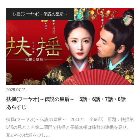
扶揺(フーヤオ)～伝説の皇后～
2026.07.11
扶揺(フーヤオ)～伝説の皇后～ 5話・6話・7話・8話
あらすじ
扶揺(フーヤオ)～伝説の皇后～ 2018年 全66話 原題：扶揺第
5話の見どころ第二関門で扶揺と長孫無極は抜群の連携を見せ、
互いへの信頼を少し…