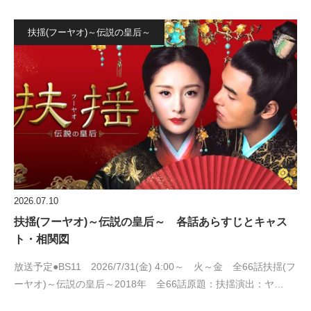
扶揺(フーヤオ)～伝説の皇后～
2026.07.10
扶揺(フーヤオ)～伝説の皇后～ 各話あらすじとキャス
ト・相関図
放送予定●BS11 2026/7/31(金) 4:00～ 火～金 全66話扶揺(フ
ーヤオ)～伝説の皇后～2018年 全66話原題：扶揺演出：ヤ…