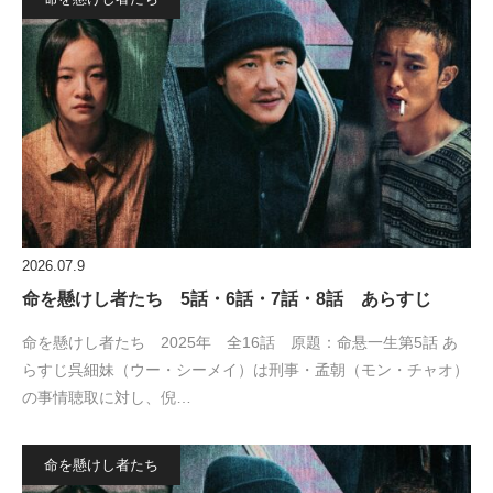
2026.07.9
命を懸けし者たち 5話・6話・7話・8話 あらすじ
命を懸けし者たち 2025年 全16話 原題：命悬一生第5話 あ
らすじ呉細妹（ウー・シーメイ）は刑事・孟朝（モン・チャオ）
の事情聴取に対し、倪…
命を懸けし者たち