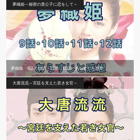
夢織姫～秘密の貴公子に恋をして～
夢織姫 9話・10話・11話・12話 あらすじと感想
大唐流流～宮廷を支えた若き女官～