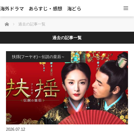
海外ドラマ あらすじ・感想 海どら
ホーム
過去の記事一覧
過去の記事一覧
扶揺(フーヤオ)～伝説の皇后～
2026.07.12