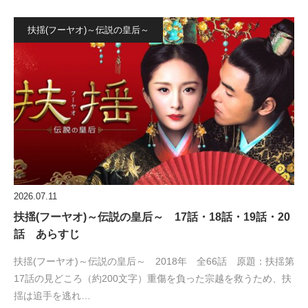
扶揺(フーヤオ)～伝説の皇后～
2026.07.11
扶揺(フーヤオ)～伝説の皇后～ 17話・18話・19話・20
話 あらすじ
扶揺(フーヤオ)～伝説の皇后～ 2018年 全66話 原題：扶揺第
17話の見どころ（約200文字）重傷を負った宗越を救うため、扶
揺は追手を逃れ…