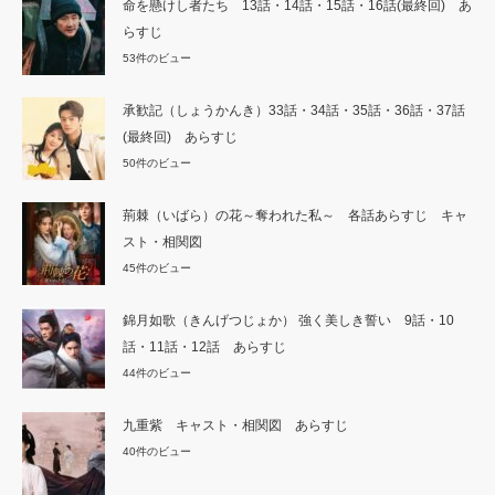
命を懸けし者たち 13話・14話・15話・16話(最終回) あ
らすじ
53件のビュー
承歓記（しょうかんき）33話・34話・35話・36話・37話
(最終回) あらすじ
50件のビュー
荊棘（いばら）の花～奪われた私～ 各話あらすじ キャ
スト・相関図
45件のビュー
錦月如歌（きんげつじょか） 強く美しき誓い 9話・10
話・11話・12話 あらすじ
44件のビュー
九重紫 キャスト・相関図 あらすじ
40件のビュー