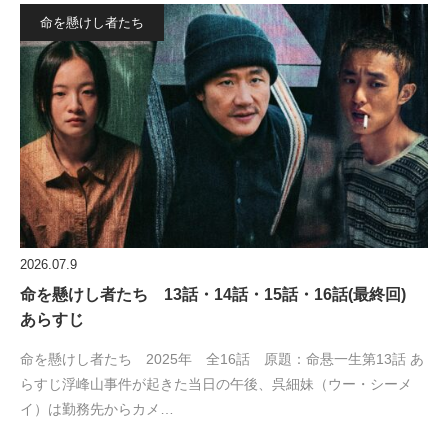
命を懸けし者たち
2026.07.9
命を懸けし者たち 13話・14話・15話・16話(最終回)
あらすじ
命を懸けし者たち 2025年 全16話 原題：命悬一生第13話 あ
らすじ浮峰山事件が起きた当日の午後、呉細妹（ウー・シーメ
イ）は勤務先からカメ…