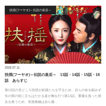
扶揺(フーヤオ)～伝説の皇后～
2026.07.11
扶揺(フーヤオ)～伝説の皇后～ 13話・14話・15話・16
話 あらすじ
第13話の見どころ扶揺が奴隷たちを守るため、自らの命を顧みず
矢の雨の前に立ちはだかる姿が胸を打つ第13話。重傷を負った彼
女を救うため、長孫無極は自ら傷…