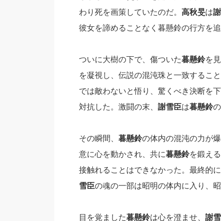
わり死を画策していたのだ。
高秋旻
は
謝
彼女を諦めることなく暮懸鈴の行方を追
ついに大樹の下で、傷ついた
暮懸鈴
を見
を凝視し、伝説の混沌珠と一致すること
では敵わないと悟り、驚くべき決断を下
対抗した。激闘の末、
謝雪臣
は
暮懸鈴
の
その瞬間、
暮懸鈴
の体内の混沌の力が爆
意に心を動かされ、共に
暮懸鈴
を鍛える
接触れることはできなかった。最終的に
雪臣
の魂の一部は昭明の体内に入り、昭
目を覚ました
暮懸鈴
は心を澄ませ、
謝雪