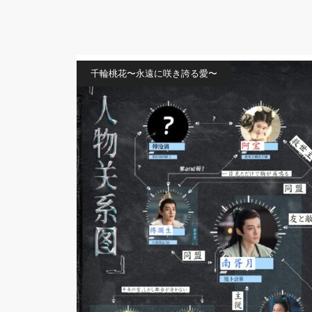
千輪桃花〜永遠に咲き誇る愛〜