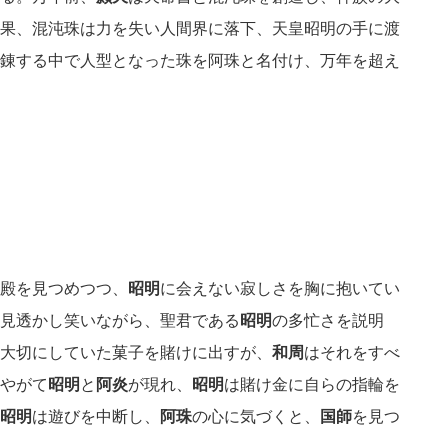
果、混沌珠は力を失い人間界に落下、天皇昭明の手に渡
錬する中で人型となった珠を阿珠と名付け、万年を超え
殿を見つめつつ、
昭明
に会えない寂しさを胸に抱いてい
見透かし笑いながら、聖君である
昭明
の多忙さを説明
大切にしていた菓子を賭けに出すが、
和周
はそれをすべ
やがて
昭明
と
阿炎
が現れ、
昭明
は賭け金に自らの指輪を
昭明
は遊びを中断し、
阿珠
の心に気づくと、
国師
を見つ