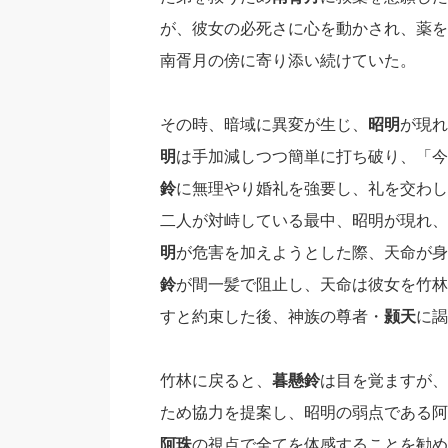
が、彼女の必死さに心を動かされ、薬を
南胥月の傍に寄り添い続けていた。
その時、暗域に異変が生じ、
昭明
が現れ
明
は手加減しつつ簡単に打ち破り、「今
鈴
に無理やり婚礼を強要し、礼を交わし
二人が対峙している最中、昭明が現れ、
明
が危害を加えようとした際、天命が身
鈴
が間一髪で阻止し、天命は彼女を竹林
すと約束した後、神族の尊者・
颢天
に謁
竹林に戻ると、
暮懸鈴
は目を覚ますが、
ため協力を提案し、昭明の弱点である阿
阿珠
の視点で全てを体感することを勧め