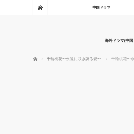
ホーム
中国ドラマ
海外ドラマ(中
ホーム
千輪桃花〜永遠に咲き誇る愛〜
千輪桃花〜永