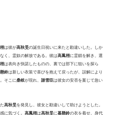
栩
は彼が
高秋旻
の誕生日祝いに来たと勘違いした。しか
なく、霊奴の解放である。彼は
高鳳栩
に霊鎖を解き、選
栩
は表向き快諾したものの、裏では部下に狙いを探ら
懸鈴
は新しい衣装で喜びを抱えて戻ったが、誤解により
。そこに
桑岐
が現れ、
謝雪臣
は彼女の安否を案じて急い
た
高秋旻
を発見し、彼女と勘違いして助けようとした。
感に気づく。
高鳳栩
は
高秋旻
に
暮懸鈴
の衣を着せ、身代