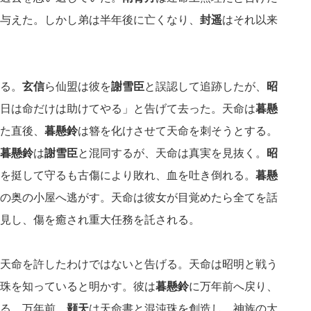
与えた。しかし弟は半年後に亡くなり、
封遥
はそれ以来
る。
玄信
ら仙盟は彼を
謝雪臣
と誤認して追跡したが、
昭
日は命だけは助けてやる」と告げて去った。天命は
暮懸
た直後、
暮懸鈴
は簪を化けさせて天命を刺そうとする。
暮懸鈴
は
謝雪臣
と混同するが、天命は真実を見抜く。
昭
を挺して守るも古傷により敗れ、血を吐き倒れる。
暮懸
の奥の小屋へ逃がす。天命は彼女が目覚めたら全てを話
見し、傷を癒され重大任務を託される。
天命を許したわけではないと告げる。天命は昭明と戦う
珠を知っていると明かす。彼は
暮懸鈴
に万年前へ戻り、
る。万年前、
颢天
は天命書と混沌珠を創造し、神族の大