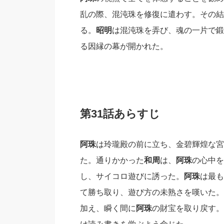
乱の際、混沌珠を修復に遣わす。その結
る。
昭明
は混沌珠を弄び、魂の一片で鍛
る因縁の幕が開かれた。
第31話あらすじ
阿珠
は玲瓏殿の前に立ち、金碧輝煌な宮
た。通りかかった
和周
は、
阿珠
の心中を
し、サイコロ遊びに誘った。
阿珠
は最も
て勝ち取り、遊び方の未熟さを嘆いた。
加え、瞬く間に
阿珠
の財宝を取り戻す。