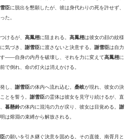
雪臣
に脱出を懇願したが、彼は身代わりの死を許せず、
った。
つけるが、
高鳳栩
に阻まれる。
高鳳栩
は彼女の顔の紋様
に気づき、
謝雪臣
に渡さないと決意する。
謝雪臣
は自力
す——自身の内丹を破壊し、それを力に変えて
高鳳栩
に
前で倒れ、命の灯火は消えかける。
発し、
謝雪臣
の体内へ流れ込む。
桑岐
が現れ、彼女の決
ことを誓う。
謝雪臣
の霊体は彼女を見守り続けるが、直
、
暮懸鈴
の体内に混沌の力が戻り、彼女は目覚める。
謝
明は熔淵の束縛から解放される。
臣
の願いを引き継ぐ決意を固める。その直後、南胥月と