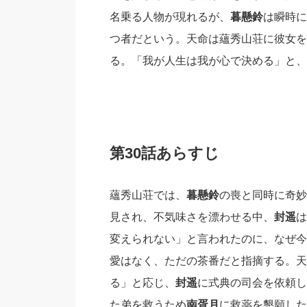
名乗る人物が現れるが、
暮懸鈴
は瞬時に
つ者だという。天命は蘊秀山荘に彼女を
る。「我が人生は我が心で決める」と、
第30話あらすじ
蘊秀山荘では、
暮懸鈴
の喪と同時に奇妙
見され、不気味さを漂わせる中、
封遥
は
変えられない」と言われたのに、なぜ今
愛はなく、ただの茶番だと指摘する。天
る」と応じ、
封遥
に式典の司会を依頼し
た弟を救うため
南胥月
に救薬を懇願した