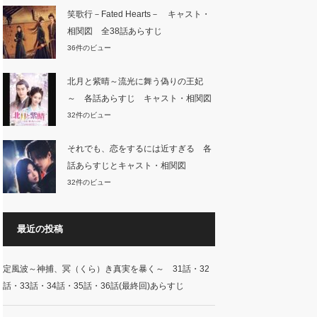
笑歌行－Fated Hearts－ キャスト・
相関図 全38話あらすじ
36件のビュー
北月と紫晴～流光に舞う偽りの王妃
～ 各話あらすじ キャスト・相関図
32件のビュー
それでも、恋をするには近すぎる 各
話あらすじとキャスト・相関図
32件のビュー
最近の投稿
定風波～神捕、冥（くら）き真実を暴く～ 31話・32
話・33話・34話・35話・36話(最終回)あらすじ