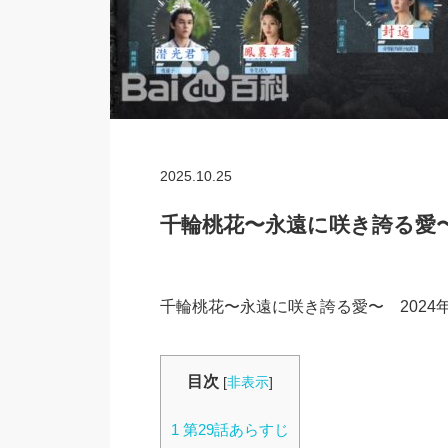
2025.10.25
千輪桃花〜永遠に咲き誇る愛〜 
千輪桃花〜永遠に咲き誇る愛〜 2024
目次
[
非表示
]
1
第29話あらすじ