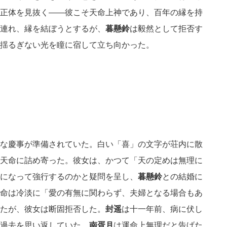
正体を見抜く——彼こそ天命上神であり、百年の縁を持
連れ、縁を結ぼうとするが、
暮懸鈴
は毅然として拒否す
揺るぎない光を瞳に宿して立ち向かった。
な慶事が準備されていた。白い「喜」の文字が荘内に散
天命に詰め寄った。彼女は、かつて「天の定めは無理に
になって強行するのかと疑問を呈し、
暮懸鈴
との結婚に
命は冷淡に「愛の有無に関わらず、夫婦となる場合もあ
たが、彼女は断固拒否した。
封遥
は十一年前、病に伏し
過去を思い返していた。
南胥月
は運命上無理だと告げた