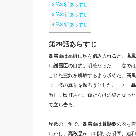
2
第30話あらすじ
3
第31話あらすじ
4
第32話あらすじ
第29話あらすじ
謝雪臣
は高府に足を踏み入れると、
高鳳
し
謝雪臣
の目的は明確だった——宴では
ばれた霊奴を解放するよう求めた。
高鳳
せ、彼の真意を探ろうとした。一方、
暮
激しく殴打され、傷だらけの姿となった
で立ち去る。
屋敷の一角で、
謝雪臣
は
暮懸鈴
の衣を着
しかし、
高秋旻
が口を開いた瞬間、違和