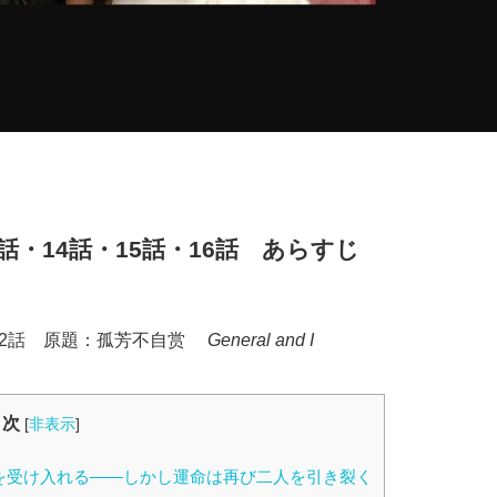
13話・14話・15話・16話 あらすじ
年 全62話 原題：孤芳不自赏
General and I
目次
[
非表示
]
を受け入れる――しかし運命は再び二人を引き裂く