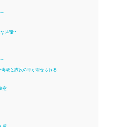
**
な時間**
**
子毒殺と謀反の罪が着せられる
決意
同盟