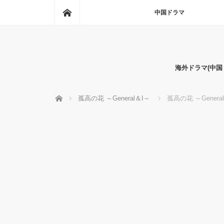
ホーム
中国ドラマ
海外ドラマ(中
ホーム
孤高の花 ～General＆I～
孤高の花 ～Gener