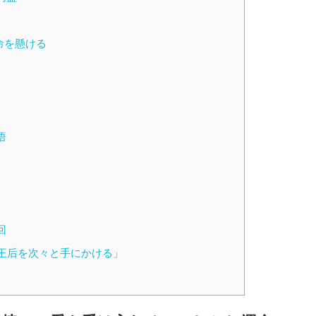
命を懸ける
悟
回
と王后を次々と手にかける」