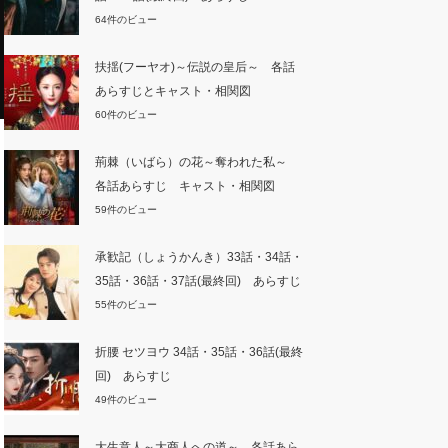
64件のビュー
扶揺(フーヤオ)～伝説の皇后～ 各話
あらすじとキャスト・相関図
60件のビュー
荊棘（いばら）の花～奪われた私～
各話あらすじ キャスト・相関図
59件のビュー
承歓記（しょうかんき）33話・34話・
35話・36話・37話(最終回) あらすじ
55件のビュー
折腰 セツヨウ 34話・35話・36話(最終
回) あらすじ
49件のビュー
大生意人～大商人への道～ 各話あら