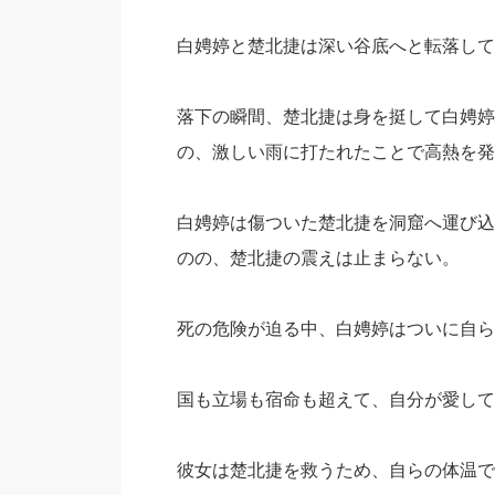
白娉婷と楚北捷は深い谷底へと転落して
落下の瞬間、楚北捷は身を挺して白娉婷
の、激しい雨に打たれたことで高熱を発
白娉婷は傷ついた楚北捷を洞窟へ運び込
のの、楚北捷の震えは止まらない。
死の危険が迫る中、白娉婷はついに自ら
国も立場も宿命も超えて、自分が愛して
彼女は楚北捷を救うため、自らの体温で