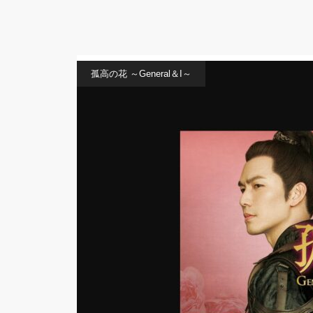
孤高の花 ～General＆I～