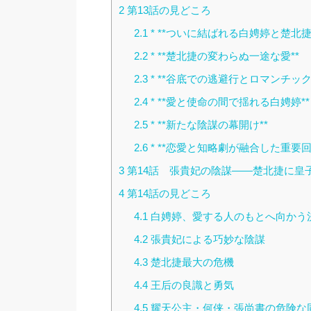
2
第13話の見どころ
2.1
* **ついに結ばれる白娉婷と楚北捷
2.2
* **楚北捷の変わらぬ一途な愛**
2.3
* **谷底での逃避行とロマンチック
2.4
* **愛と使命の間で揺れる白娉婷**
2.5
* **新たな陰謀の幕開け**
2.6
* **恋愛と知略劇が融合した重要回
3
第14話 張貴妃の陰謀――楚北捷に皇
4
第14話の見どころ
4.1
白娉婷、愛する人のもとへ向かう
4.2
張貴妃による巧妙な陰謀
4.3
楚北捷最大の危機
4.4
王后の良識と勇気
4.5
耀天公主・何侠・張尚書の危険な