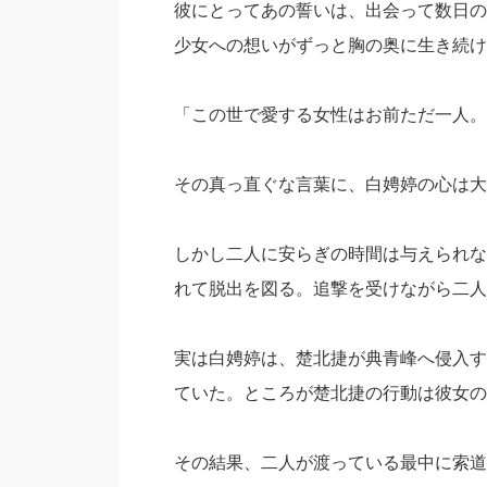
彼にとってあの誓いは、出会って数日の
少女への想いがずっと胸の奥に生き続け
「この世で愛する女性はお前ただ一人。
その真っ直ぐな言葉に、白娉婷の心は大
しかし二人に安らぎの時間は与えられな
れて脱出を図る。追撃を受けながら二人
実は白娉婷は、楚北捷が典青峰へ侵入す
ていた。ところが楚北捷の行動は彼女の
その結果、二人が渡っている最中に索道