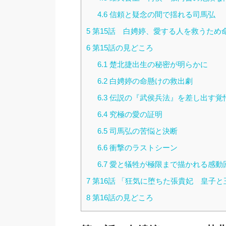
4.6
信頼と疑念の間で揺れる司馬弘
5
第15話 白娉婷、愛する人を救うため
6
第15話の見どころ
6.1
楚北捷出生の秘密が明らかに
6.2
白娉婷の命懸けの救出劇
6.3
伝説の『武侯兵法』を差し出す覚
6.4
究極の愛の証明
6.5
司馬弘の苦悩と決断
6.6
衝撃のラストシーン
6.7
愛と犠牲が極限まで描かれる感動
7
第16話 「狂気に堕ちた張貴妃 皇子
8
第16話の見どころ