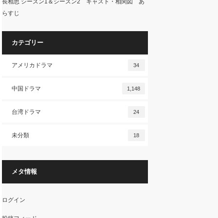
長相思 シーズン1＆シーズン2 キャスト・相関図 あ
らすじ
カテゴリー
アメリカドラマ
34
中国ドラマ
1,148
台湾ドラマ
24
未分類
18
メタ情報
ログイン