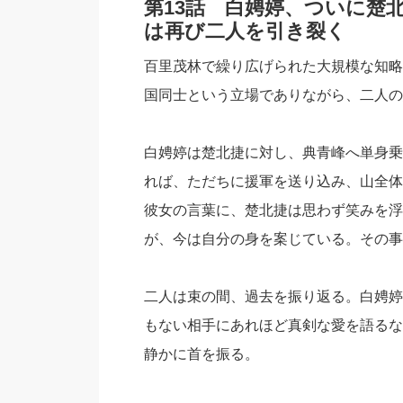
第13話 白娉婷、ついに楚
は再び二人を引き裂く
百里茂林で繰り広げられた大規模な知略
国同士という立場でありながら、二人の
白娉婷は楚北捷に対し、典青峰へ単身乗
れば、ただちに援軍を送り込み、山全体
彼女の言葉に、楚北捷は思わず笑みを浮
が、今は自分の身を案じている。その事
二人は束の間、過去を振り返る。白娉婷
もない相手にあれほど真剣な愛を語るな
静かに首を振る。