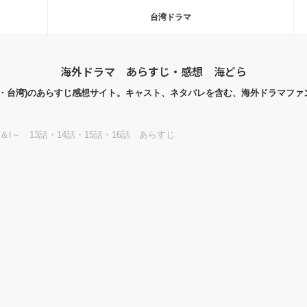
台湾ドラマ
海外ドラマ あらすじ・感想 海どら
国・台湾)のあらすじ感想サイト。キャスト、ネタバレを含む、海外ドラマファ
al＆I～ 13話・14話・15話・16話 あらすじ