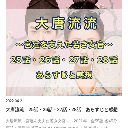
2022.04.21
大唐流流 25話・26話・27話・28話 あらすじと感想
大唐流流～宮廷を支えた若き女官～ 2021年 全55話 各45分
原題：骊歌行 英題:Court Ladydim-sumさん第25話あらす…