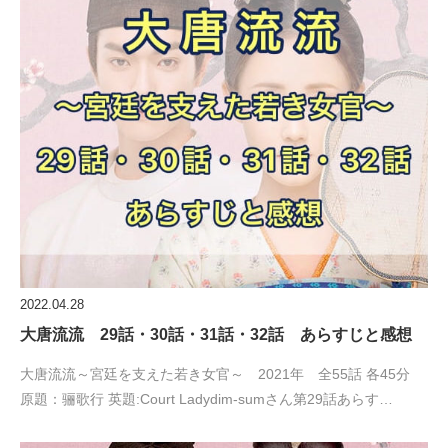
2022.04.28
大唐流流 29話・30話・31話・32話 あらすじと感想
大唐流流～宮廷を支えた若き女官～ 2021年 全55話 各45分
原題：骊歌行 英題:Court Ladydim-sumさん第29話あらす…