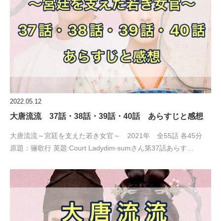
2022.05.12
大唐流流 37話・38話・39話・40話 あらすじと感想
大唐流流～宮廷を支えた若き女官～ 2021年 全55話 各45分
原題：骊歌行 英題:Court Ladydim-sumさん第37話あらす…