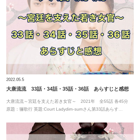
2022.05.5
大唐流流 33話・34話・35話・36話 あらすじと感想
大唐流流～宮廷を支えた若き女官～ 2021年 全55話 各45分
原題：骊歌行 英題:Court Ladydim-sumさん第33話あらす…