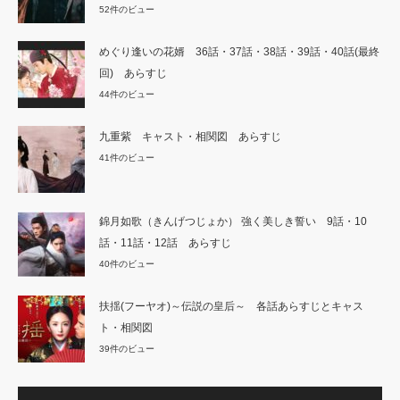
52件のビュー
めぐり逢いの花婿 36話・37話・38話・39話・40話(最終
回) あらすじ
44件のビュー
九重紫 キャスト・相関図 あらすじ
41件のビュー
錦月如歌（きんげつじょか） 強く美しき誓い 9話・10
話・11話・12話 あらすじ
40件のビュー
扶揺(フーヤオ)～伝説の皇后～ 各話あらすじとキャス
ト・相関図
39件のビュー