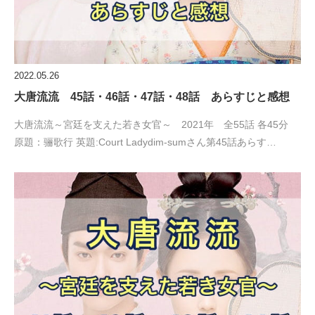
2022.05.26
大唐流流 45話・46話・47話・48話 あらすじと感想
大唐流流～宮廷を支えた若き女官～ 2021年 全55話 各45分
原題：骊歌行 英題:Court Ladydim-sumさん第45話あらす…