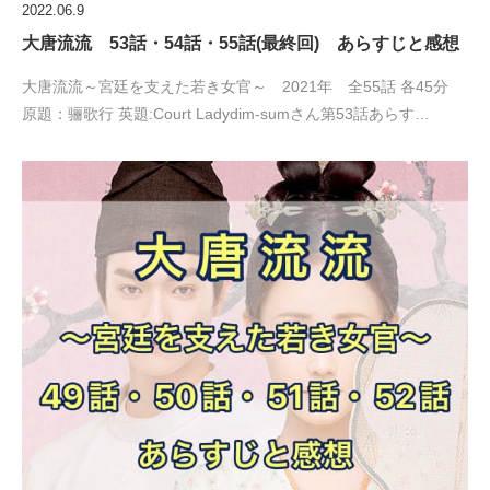
2022.06.9
大唐流流 53話・54話・55話(最終回) あらすじと感想
大唐流流～宮廷を支えた若き女官～ 2021年 全55話 各45分
原題：骊歌行 英題:Court Ladydim-sumさん第53話あらす…