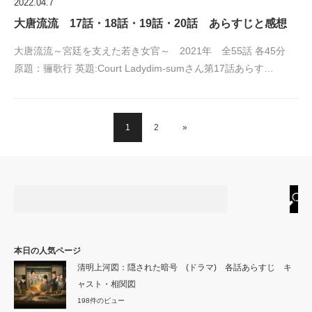
2022.04.7
大唐流流 17話・18話・19話・20話 あらすじと感想
大唐流流～宮廷を支えた若き女官～ 2021年 全55話 各45分
原題：骊歌行 英題:Court Ladydim-sumさん第17話あらす…
1
2
»
本日の人気ページ
清明上河図：隠された暗号 (ドラマ) 各話あらすじ キ
ャスト・相関図
198件のビュー