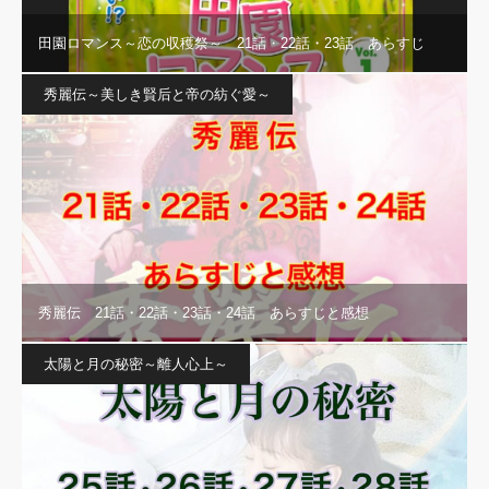
田園ロマンス～恋の収穫祭～ 21話・22話・23話 あらすじ
秀麗伝～美しき賢后と帝の紡ぐ愛～
秀麗伝 21話・22話・23話・24話 あらすじと感想
太陽と月の秘密～離人心上～