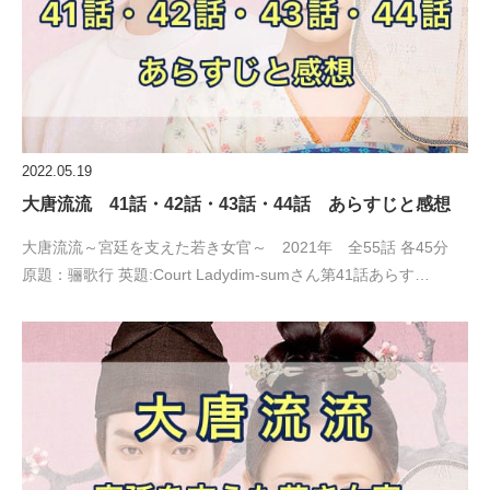
2022.05.19
大唐流流 41話・42話・43話・44話 あらすじと感想
大唐流流～宮廷を支えた若き女官～ 2021年 全55話 各45分
原題：骊歌行 英題:Court Ladydim-sumさん第41話あらす…