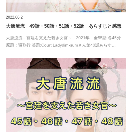
2022.06.2
大唐流流 49話・50話・51話・52話 あらすじと感想
大唐流流～宮廷を支えた若き女官～ 2021年 全55話 各45分
原題：骊歌行 英題:Court Ladydim-sumさん第49話あらす…