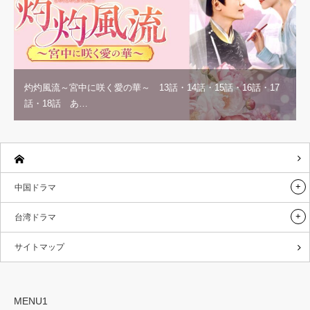
灼灼風流～宮中に咲く愛の華～ 13話・14話・15話・16話・17
話・18話 あ…
中国ドラマ
台湾ドラマ
サイトマップ
MENU1