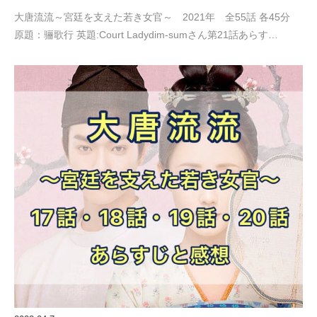
大唐流流～宮廷を支えた若き女官～ 2021年 全55話 各45分
原題：骊歌行 英題:Court Ladydim-sumさん第21話あらす…