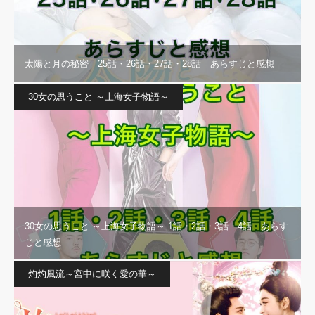
太陽と月の秘密 25話・26話・27話・28話 あらすじと感想
30女の思うこと ～上海女子物語～
30女の思うこと ～上海女子物語～ 1話・2話・3話・4話 あらす
じと感想
灼灼風流～宮中に咲く愛の華～