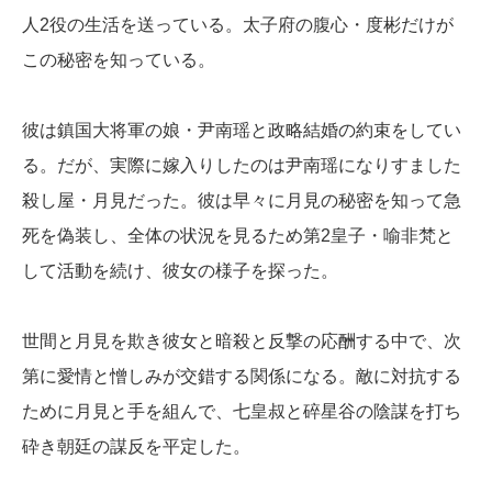
人2役の生活を送っている。太子府の腹心・度彬だけが
この秘密を知っている。
彼は鎮国大将軍の娘・尹南瑶と政略結婚の約束をしてい
る。だが、実際に嫁入りしたのは尹南瑶になりすました
殺し屋・月見だった。彼は早々に月見の秘密を知って急
死を偽装し、全体の状況を見るため第2皇子・喻非梵と
して活動を続け、彼女の様子を探った。
世間と月見を欺き彼女と暗殺と反撃の応酬する中で、次
第に愛情と憎しみが交錯する関係になる。敵に対抗する
ために月見と手を組んで、七皇叔と碎星谷の陰謀を打ち
砕き朝廷の謀反を平定した。