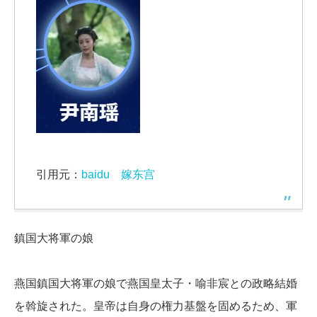
引用元：
baidu 嫁东宫
鎮国大将軍の娘
燕国鎮国大将軍の娘で燕国皇太子・喻非宸との政略結婚
を斡旋された。皇帝は自身の権力基盤を固めるため、軍