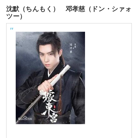
沈默（ちんもく）
邓孝慈（ドン・シァォ
ツー）