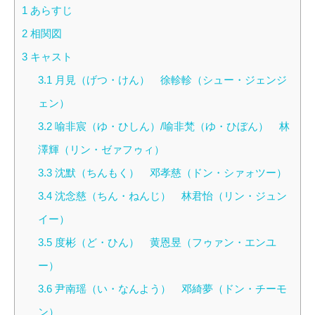
1
あらすじ
2
相関図
3
キャスト
3.1
月見（げつ・けん） 徐軫軫（シュー・ジェンジ
ェン）
3.2
喻非宸（ゆ・ひしん）/喻非梵（ゆ・ひぼん） 林
澤輝（リン・ゼァフゥィ）
3.3
沈默（ちんもく） 邓孝慈（ドン・シァォツー）
3.4
沈念慈（ちん・ねんじ） 林君怡（リン・ジュン
イー）
3.5
度彬（ど・ひん） 黄恩昱（フゥァン・エンユ
ー）
3.6
尹南瑶（い・なんよう） 邓綺夢（ドン・チーモ
ン）