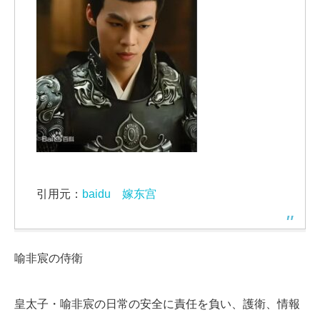
引用元：
baidu 嫁东宫
喻非宸の侍衛
皇太子・喻非宸の日常の安全に責任を負い、護衛、情報