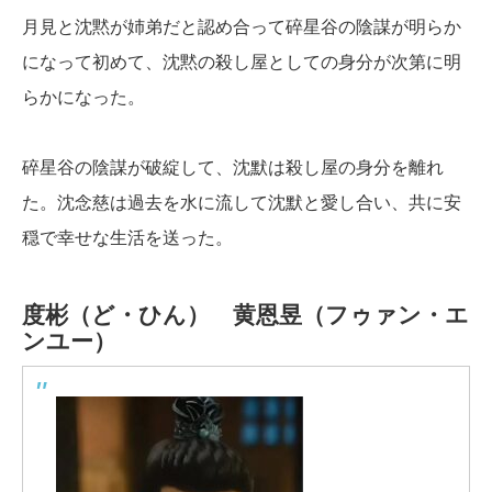
月見と沈黙が姉弟だと認め合って碎星谷の陰謀が明らか
になって初めて、沈黙の殺し屋としての身分が次第に明
らかになった。
碎星谷の陰謀が破綻して、沈默は殺し屋の身分を離れ
た。沈念慈は過去を水に流して沈默と愛し合い、共に安
穏で幸せな生活を送った。
度彬（ど・ひん）
黄恩昱（フゥァン・エ
ンユー）