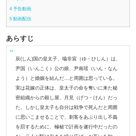
4
予告動画
5
動画配信
あらすじ
辰(しん)国の皇太子、喩非宸（ゆ・ひしん）は、
尹国（いんこく）公の娘、尹南瑶（いん・なん
よう）と婚姻を結んだ…と周囲は思っている。
実は花嫁の正体は、皇太子の命を奪いに来た秘
密組織からの殺し屋、月見（げつ・けん）だっ
た。しかし皇太子も自分は戦争で死んだと周囲
に思いこませることで、刺客をあぶり出し不義
を罰するために、極秘で計画を遂行中だったの