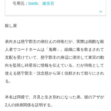
引用元：
baidu 嫁东宫
殺し屋
表向きは慈宁郡主の側仕えの侍衛だが、実際は残酷な殺
人者でコードネームは「鬼卿」。組織に毒を飲まされて
支配を受けていて、慈宁郡主の身辺に潜伏して東宮の動
向を監視し砕星谷に情報を伝えている。だが侍衛として
使える慈宁郡主・沈念慈から深く信頼されて頼りにされ
る。
本名は阿瞳で、月見と生き別れになった弟。彼のアザが
2人の姉弟関係を証明する。