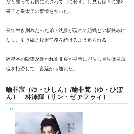
だと知っても情に流されて口にせず、月見も徐々に第2
皇子と皇太子の事情を知った。
長年生き別れだった弟・沈默が現れて組織との板挟みに
なり、引き続き殺害任務を続けるよう迫られる。
碎星谷の陰謀が暴かれ喻非宸が皇帝に即位し月見は皇后
位を拒否して、宮廷から離れた。
喻非宸（ゆ・ひしん）/喻非梵（ゆ・ひぼ
ん）
林澤輝（リン・ゼァフゥィ）