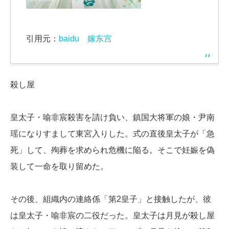
引用元：
baidu 嫁东宫
殺し屋
皇太子・喻非宸殺害を請け負い、鎮国大将軍の娘・尹南
瑶になりすまして東宮入りした。式の直後皇太子が「急
死」して、殉葬を求められ危機に陥る。そこで妊娠を偽
装して一命を取り留めた。
その後、組織内の連絡係「第2皇子」と接触したが、彼
は皇太子・喻非宸の二役だった。皇太子は月見が殺し屋