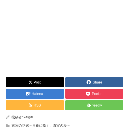
Post
Share
Hatena
Pocket
RSS
feedly
投稿者:
kaigai
東宮の花嫁～月夜に咲く、真実の愛～