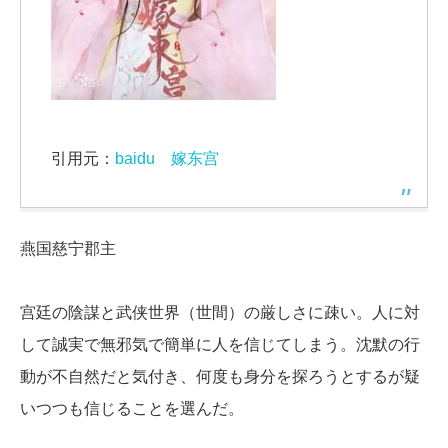
引用元：
baidu 嫁东宫
燕国慈宁郡主
宫廷の陰謀と武侠世界（世間）の厳しさに疎い。人に対
して誠実で無邪気で簡単に人を信じてしまう。沈默の行
動が不自然だと気付き、何度も身分を探ろうとするが疑
いつつも信じることを選んだ。