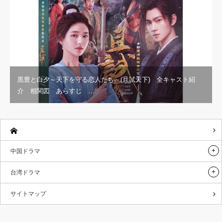
黒豊と白夕～天下を守る恋人たち～(且試天下) 全キャスト紹
介 相関図 あらすじ …
中国ドラマ
台湾ドラマ
サイトマップ