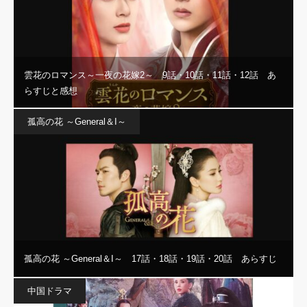
雲花のロマンス～一夜の花嫁2～ 9話・10話・11話・12話 あ
らすじと感想
孤高の花 ～General＆I～
孤高の花 ～General＆I～ 17話・18話・19話・20話 あらすじ
中国ドラマ