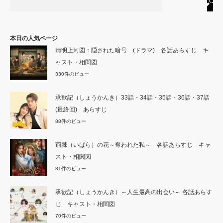
本日の人気ページ
清明上河図：隠された暗号 (ドラマ) 各話あらすじ キ
ャスト・相関図
330件のビュー
承歓記（しょうかんき）33話・34話・35話・36話・37話
(最終回) あらすじ
88件のビュー
荊棘（いばら）の花～奪われた私～ 各話あらすじ キャ
スト・相関図
81件のビュー
承歓記（しょうかんき）～人生最高の出会い～ 各話あらす
じ キャスト・相関図
70件のビュー