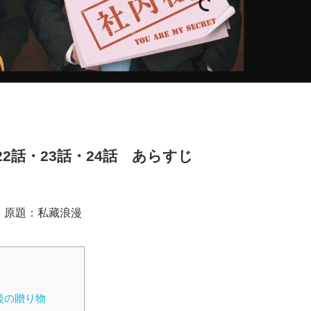
2話・23話・24話 あらすじ
話 原題：私藏浪漫
後の贈り物