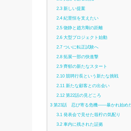
2.3
新しい提案
2.4
紀昱恒を支えたい
2.5
饶静と趙方剛の距離
2.6
大型プロジェクト始動
2.7
ついに転正試験へ
2.8
拓展一部の快進撃
2.9
齊郁の新たなスタート
2.10
競聘行長という新たな挑戦
2.11
新たな顧客との出会い
2.12
第22話の見どころ
3
第23話 忍び寄る危機――暴かれ始め
3.1
発表会で見せた筱柠の気配り
3.2
車内に残された証拠