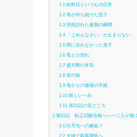
1.1
給料日といつもの日常
1.2
母が待ち続けた息子
1.3
突然訪れた最期の瞬間
1.4
「ごめんなさい」が止まらない
1.5
間に合わなかった息子
1.6
母との別れ
1.7
趙方剛の本気
1.8
母の味
1.9
母からの最後の手紙
1.10
新しい一歩
1.11
第21話の見どころ
2
第22話 転正試験合格へ――二人が描
2.1
白月光への嫉妬？
2.2
夫婦で顧客開拓へ