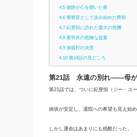
4.5
饶静が心を開いた夜
4.6
警察官として歩み始めた齊郁
4.7
紀昱恒に訪れた最大の危機
4.8
唐羽卉の危険な提案
4.9
涂筱柠の決意
4.10
第24話の見どころ
第21話 永遠の別れ――母
第21話では、ついに紀昱恒（ジー・ユ
病状が安定し、退院への希望も見え始め
しかし運命はあまりにも残酷だった。