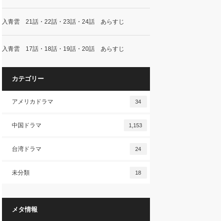
入青雲 21話・22話・23話・24話 あらすじ
入青雲 17話・18話・19話・20話 あらすじ
カテゴリー
アメリカドラマ
34
中国ドラマ
1,153
台湾ドラマ
24
未分類
18
メタ情報