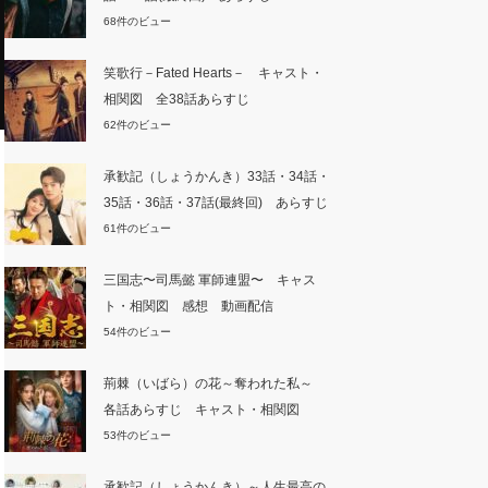
68件のビュー
笑歌行－Fated Hearts－ キャスト・
相関図 全38話あらすじ
62件のビュー
承歓記（しょうかんき）33話・34話・
35話・36話・37話(最終回) あらすじ
61件のビュー
三国志〜司馬懿 軍師連盟〜 キャス
ト・相関図 感想 動画配信
54件のビュー
荊棘（いばら）の花～奪われた私～
各話あらすじ キャスト・相関図
53件のビュー
承歓記（しょうかんき）～人生最高の