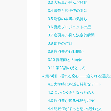
3.3
大写真が呼んだ騒動
3.4
齊郁と凌惟依の本音
3.5
饶静の本当の気持ち
3.6
夏総プロジェクトの壁
3.7
唐羽卉が見た決定的瞬間
3.8
饶静の作戦
3.9
唐羽卉の行動開始
3.10
賈老師との面会
3.11
第23話の見どころ
4
第24話 揺れる恋心――迫られる選択
4.1
大学時代を巡る特別なデート
4.2
ついに公認となった恋人
4.3
唐羽卉が知る残酷な現実
4.4
紀昱恒がずっと想い続けた人